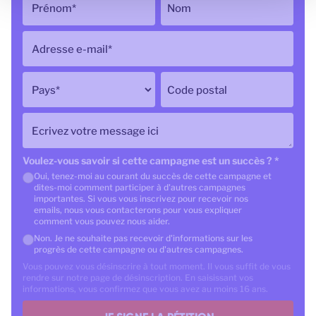
Prénom
*
Nom
Adresse e-mail
*
Pays
*
Code postal
Ecrivez votre message ici
Voulez-vous savoir si cette campagne est un succès ?
*
Oui, tenez-moi au courant du succès de cette campagne et
dites-moi comment participer à d'autres campagnes
importantes. Si vous vous inscrivez pour recevoir nos
emails, nous vous contacterons pour vous expliquer
comment vous pouvez nous aider.
Non. Je ne souhaite pas recevoir d'informations sur les
progrès de cette campagne ou d'autres campagnes.
Vous pouvez vous désinscrire à tout moment. Il vous suffit de vous
rendre sur notre page de désinscription. En saisissant vos
informations, vous confirmez que vous avez au moins 16 ans.