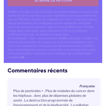
JE SIGNE LA PÉTITION
WeMove Europe se bat pour bâtir un monde meilleur et nous avons
besoin de héros comme vous pour rejoindre notre mouvements de
plus de 700 000 citoyens. En cliquant sur « Oui », vous recevrez un
plus grand nombre de campagnes qui ont besoin de votre aide.
Inscrivez-vous pour en savoir plus et faire la différence. Si la loi
l'exige dans votre pays, nous vous enverrons un e-mail pour
confirmer l'ajout de vos données à notre liste.
En choisissant « Oui », vous autorisez WeMove Europe à traiter vos
données personnelles. Il se peut que nous communiquions votre
nom, votre prénom et votre pays aux destinataires de la pétition.
Nous ne partagerons jamais vos données avec d'autres tiers sans
votre autorisation. Consultez notre politique de confidentialité
complète
ici
.
Commentaires récents
Françoise
Plus de pesticides = . Plus de malades du cancer dans
les hôpitaux . donc plus de dépenses globales de
santé . La destruction programmée de
l'environnement et de la biodiversité . La pollution