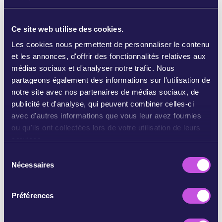
fortune de l’industrie des pesticides. [3]
Heureusement, des membres influents du
Ce site web utilise des cookies.
Parlement européen continuent de défendre des
projets ambitieux visant à réduire l’utilisation des
Les cookies nous permettent de personnaliser le contenu
pesticides.
Nous devons renforcer leur position
et les annonces, d'offrir des fonctionnalités relatives aux
et faire taire les lobbyistes des entreprises.
médias sociaux et d'analyser notre trafic. Nous
Demandez à votre représentant·e de mettre un
partageons également des informations sur l'utilisation de
terme à la dépendance aux pesticides !
notre site avec nos partenaires de médias sociaux, de
publicité et d'analyse, qui peuvent combiner celles-ci
avec d'autres informations que vous leur avez fournies
Références:
ou qu'ils ont collectées lors de votre utilisation de leurs
https://www.pan-europe.info/sites/pan-europe.info/fil
services.
es/public/resources/reports/PestPar_report%202009
S
2022.pdf
Nécessaires
é
https://www.ft.com/content/380db86a-e435-41a0-
l
bd9e-abbb4bd878f8 and https://www.theguardian.com/
e
environment/2022/oct/24/business-groups-block-actio
Préférences
c
n-that-could-help-tackle-biodiversity-crisis-aoe
t
https://euobserver.com/health-and-society/156159