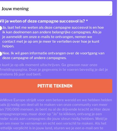
Jouw mening
il je weten of deze campagne succesvol is?
*
Ja, laat het me weten als deze campagne succesvol is en hoe
ik kan deelnemen aan andere belangrijke campagnes. Als je
je aanmeldt om onze e-mails te ontvangen, nemen we
contact met je op om je meer te vertellen over hoe je kunt
helpen.
Nee. Ik wil geen informatie ontvangen over de voortgang van
deze campagne of andere campagnes.
e kunt je op elk moment uitschrijven. Ga gewoon naar onze
fmeldingspagina. Door je gegevens in te voeren bevestig je dat je
instens 16 jaar oud bent.
PETITIE TEKENEN
eMove Europe strijdt voor een betere wereld en we hebben helden
oals jij nodig om deel uit te maken van onze community van meer
an 700.000 mensen. Je bent nu al de drijvende kracht achter deze
ampagneoproep, maar door op "Ja" te klikken, ontvang je een
reder scala aan campagnes die jouw steun nodig hebben. Meld je
an om meer te vernemen en echt een verschil te maken. Als het
ettelijk verplicht is in jouw land, sturen we je een e-mail om te