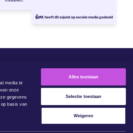
👍
M. heeft dit zojuist op sociale media gedeeld
Community
Campaigns
Doe Mee
Contacteer Ons
Alles toestaan
al media te
 van onze
Selectie toestaan
deze gegevens
 op basis van
Weigeren