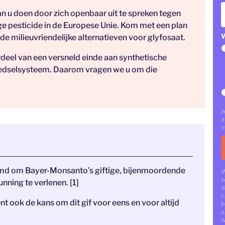
an u doen door zich openbaar uit te spreken tegen
ge pesticide in de Europese Unie. Kom met een plan
W
de milieuvriendelijke alternatieven voor glyfosaat.
rdeel van een versneld einde aan synthetische
voedselsysteem. Daarom vragen we u om die
J
a
m
temd om Bayer-Monsanto’s giftige, bijenmoordende
W
z
unning te verlenen. [1]
d
c
 ook de kans om dit gif voor eens en voor altijd
b
a
w