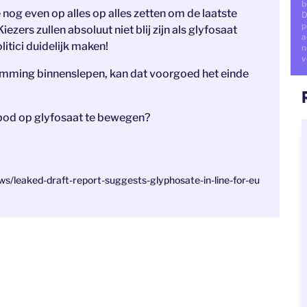
b
 nog even op alles op alles zetten om de laatste
D
p
iezers zullen absoluut niet blij zijn als glyfosaat
a
tici duidelijk maken!
n
v
stemming binnenslepen, kan dat voorgoed het einde
erbod op glyfosaat te bewegen?
ws/leaked-draft-report-suggests-glyphosate-in-line-for-eu