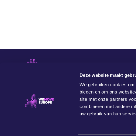
Deze website maakt gebru
We gebruiken cookies om c
bieden en om ons websitev
site met onze partners vo
combineren met andere inf
uw gebruik van hun servic
WeMove Europe is een onafhankelijke en
waardegedreven organisatie, die probeert om people
power aan te wenden voor een beter Europa. Een beter
Europa voor onze community, voor toekomstige
generaties, en voor de planeet.