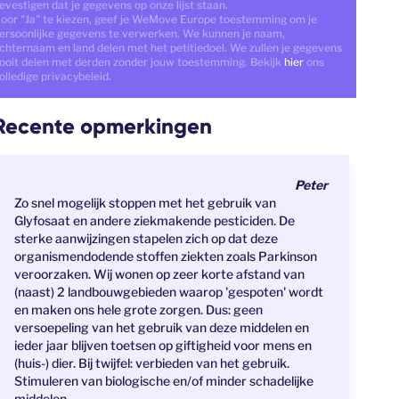
evestigen dat je gegevens op onze lijst staan.
oor "Ja" te kiezen, geef je WeMove Europe toestemming om je
ersoonlijke gegevens te verwerken. We kunnen je naam,
chternaam en land delen met het petitiedoel. We zullen je gegevens
ooit delen met derden zonder jouw toestemming. Bekijk
hier
ons
olledige privacybeleid.
Recente opmerkingen
Peter
Zo snel mogelijk stoppen met het gebruik van
Glyfosaat en andere ziekmakende pesticiden. De
sterke aanwijzingen stapelen zich op dat deze
organismendodende stoffen ziekten zoals Parkinson
veroorzaken. Wij wonen op zeer korte afstand van
(naast) 2 landbouwgebieden waarop 'gespoten' wordt
en maken ons hele grote zorgen. Dus: geen
versoepeling van het gebruik van deze middelen en
ieder jaar blijven toetsen op giftigheid voor mens en
(huis-) dier. Bij twijfel: verbieden van het gebruik.
Stimuleren van biologische en/of minder schadelijke
middelen.