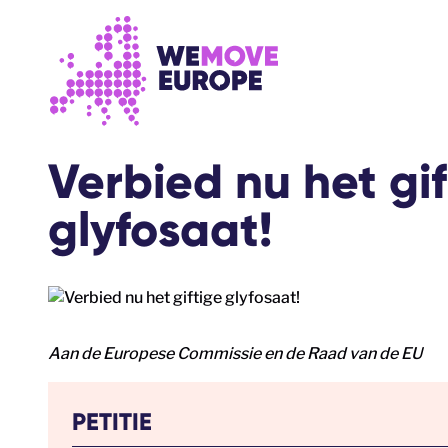
Ga naar voettekstnavigatie
Ga naar de hoofdinhoud
Verbied nu het gi
glyfosaat!
Aan de Europese Commissie en de Raad van de EU
PETITIE