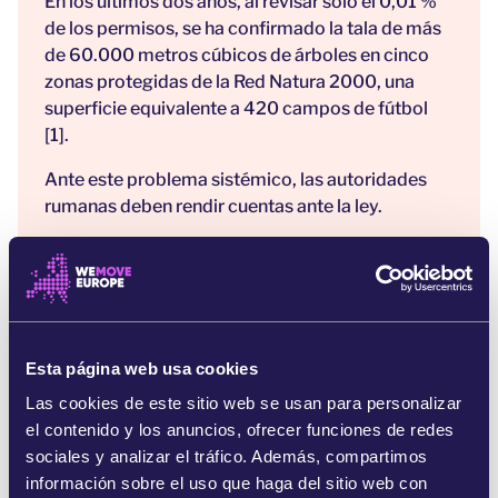
En los últimos dos años, al revisar solo el 0,01 %
de los permisos, se ha confirmado la tala de más
de 60.000 metros cúbicos de árboles en cinco
zonas protegidas de la Red Natura 2000, una
superficie equivalente a 420 campos de fútbol
[1].
Ante este problema sistémico, las autoridades
rumanas deben rendir cuentas ante la ley.
Los bosques primarios y maduros, que están
entre los ecosistemas más valiosos de la Unión
Europea, solo representan el 3 % de su superficie
forestal [2]. Rumanía tiene uno de los mayores
porcentajes de potenciales bosques primarios y
Esta página web usa cookies
maduros de la UE, con al menos 525.000
Las cookies de este sitio web se usan para personalizar
hectáreas, y unas 300.000 hectáreas de bosques
el contenido y los anuncios, ofrecer funciones de redes
rumanos forman parte de la Red Natura 2000 [3].
sociales y analizar el tráfico. Además, compartimos
El 10 de septiembre de 2023, se cumplieron
información sobre el uso que haga del sitio web con