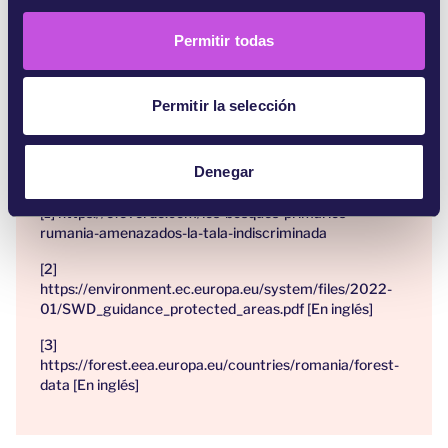
n
vuelva prioritario en la agenda política.
s
Permitir todas
e
¡Firma nuestra petición para demostrar a la UE
n
que no toleras esta destrucción del medio
t
Permitir la selección
ambiente!
i
m
i
Denegar
Referencias:
e
[1] https://efeverde.com/los-bosques-primarios-
n
rumania-amenazados-la-tala-indiscriminada
t
o
[2]
https://environment.ec.europa.eu/system/files/2022-
01/SWD_guidance_protected_areas.pdf [En inglés]
[3]
https://forest.eea.europa.eu/countries/romania/forest-
data [En inglés]