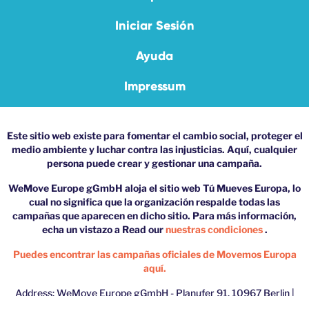
Iniciar Sesión
Ayuda
Impressum
Este sitio web existe para fomentar el cambio social, proteger el
medio ambiente y luchar contra las injusticias. Aquí, cualquier
persona puede crear y gestionar una campaña.
WeMove Europe gGmbH aloja el sitio web Tú Mueves Europa, lo
cual no significa que la organización respalde todas las
campañas que aparecen en dicho sitio. Para más información,
echa un vistazo a Read our
nuestras condiciones
.
Puedes encontrar las campañas oficiales de Movemos Europa
aquí.
Address: WeMove Europe gGmbH - Planufer 91, 10967 Berlin |
Phone: 030/60274195 | Email:
youmove@wemove.eu