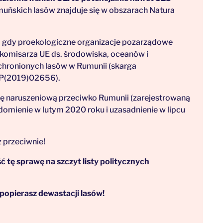
uńskich lasów znajduje się w obszarach Natura
u, gdy proekologiczne organizacje pozarządowe
 komisarza UE ds. środowiska, oceanów i
 chronionych lasów w Rumunii (skarga
P(2019)02656).
ę naruszeniową przeciwko Rumunii (zarejestrowaną
mienie w lutym 2020 roku i uzasadnienie w lipcu
z przeciwnie!
 tę sprawę na szczyt listy politycznych
e popierasz dewastacji lasów!