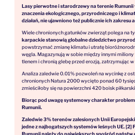
Lasy pierwotne i starodrzewy na terenie Rumunii
znaczenia ekologicznego, przyrodniczego i klim
działań, nie ujawniono też publicznie ich zakresu a
Wiele chronionych gatunków zwierząt polega na ty
karpackie stanowią globalne dziedzictwo przyrod
powstrzymać zmianę klimatu i utratę bioróżnorod
węgla. Magazynują w sobie między innymi miliony
tlenem i chronią glebę przed erozją, zatrzymując w
Analiza zaledwie 0.01% pozwoleń na wycinkę z ost
chronionych Natura 2000 wycięto ponad 60 tysięcy
zmieściłoby się na powierzchni 420 boisk piłkarskic
Biorąc pod uwagę systemowy charakter problemu
Rumunii.
Zaledwie 3% terenów zalesionych Unii Europejskie
jedne z najbogatszych systemów leśnych UE. [2]
Rumunii należy do największych spośród państw 