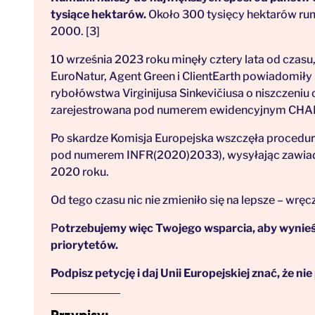
tysiące hektarów.
Około 300 tysięcy hektarów rum
2000. [3]
10 września 2023 roku minęły cztery lata od czas
EuroNatur, Agent Green i ClientEarth powiadomiły
rybołówstwa Virginijusa Sinkevičiusa o niszczeniu
zarejestrowana pod numerem ewidencyjnym CHA
Po skardze Komisja Europejska wszczęła procedur
pod numerem INFR(2020)2033), wysyłając zawiado
2020 roku.
Od tego czasu nic nie zmieniło się na lepsze – wręc
P
otrzebujemy więc Twojego wsparcia, aby wynieść
priorytetów.
Podpisz petycję i daj Unii Europejskiej znać, że ni
Przypisy: