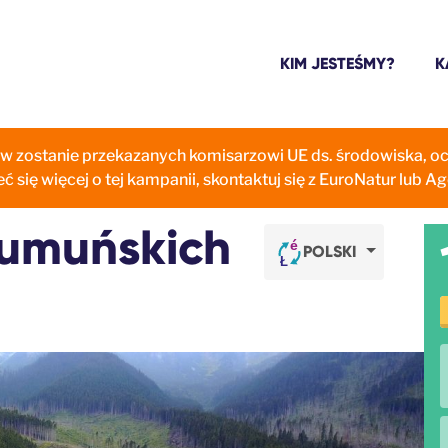
KIM JESTEŚMY?
K
w zostanie przekazanych komisarzowi UE ds. środowiska, oc
 się więcej o tej kampanii, skontaktuj się z EuroNatur lub A
rumuńskich
POLSKI