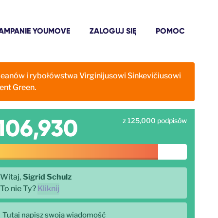
AMPANIE YOUMOVE
ZALOGUJ SIĘ
POMOC
eanów i rybołówstwa Virginijusowi Sinkevičiusowi
gent Green.
106,930
z 125,000 podpisów
Witaj,
Sigrid Schulz
To nie Ty?
Kliknij
Tutaj napisz swoją wiadomość