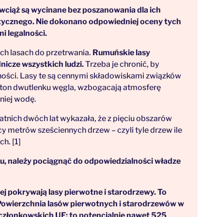
 wciąż są wycinane bez poszanowania dla ich
atycznego. Nie dokonano odpowiedniej oceny tych
ni legalności.
ch lasach do przetrwania.
Rumuńskie lasy
nicze wszystkich ludzi.
Trzeba je chronić, by
ności. Lasy te są cennymi składowiskami związków
 ton dwutlenku węgla, wzbogacają atmosferę
 niej wodę.
atnich dwóch lat wykazała, że z pięciu obszarów
 metrów sześciennych drzew – czyli tyle drzew ile
h. [1]
, należy pociągnąć do odpowiedzialności władze
j pokrywają lasy pierwotne i starodrzewy. To
 Powierzchnia lasów pierwotnych i starodrzewów w
członkowskich UE: to potencjalnie nawet 525