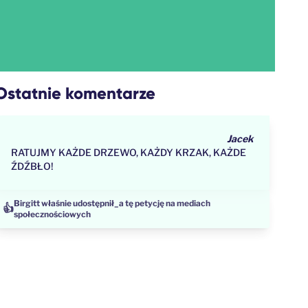
Ostatnie komentarze
Jacek
RATUJMY KAŻDE DRZEWO, KAŻDY KRZAK, KAŻDE
ŹDŹBŁO!
👍
DOMENICO właśnie udostępnił_a tę petycję na Facebook