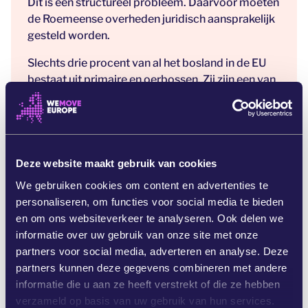
Dit is een structureel probleem. Daarvoor moeten
de Roemeense overheden juridisch aansprakelijk
gesteld worden.
Slechts drie procent van al het bosland in de EU
bestaat uit primaire en oerbossen. Zij zijn een van
de rijkste ecosystemen van de EU. [2] Er is nog ten
minste 525.000 hectare aan potentieel primair
en oerbos over in Roemenië, waarmee het land
een van de grootste stukken oerbossen van de EU
heeft. Ongeveer 300.000 hectare Roemeens
Deze website maakt gebruik van cookies
bosland is deel van een Natura 2000-gebied. [3]
We gebruiken cookies om content en advertenties te
personaliseren, om functies voor social media te bieden
Op tien september 2023 was het vier jaar geleden
en om ons websiteverkeer te analyseren. Ook delen we
dat de milieuorganisaties EuroNatur, Agent Green
informatie over uw gebruik van onze site met onze
en ClientEarth de Eurocommissaris voor Milieu,
partners voor social media, adverteren en analyse. Deze
Oceanen en Visserij, Virginius Sinkevičius, wezen
partners kunnen deze gegevens combineren met andere
op de vernietiging van beschermde bossen in
informatie die u aan ze heeft verstrekt of die ze hebben
Roemenië (de klacht geregistreerd onder het
verzameld op basis van uw gebruik van hun services.
nummer CHAP(2019)02656).