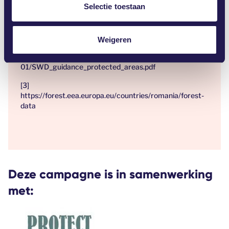
t
Selectie toestaan
[1
]
https://www.euronatur.org/fileadmin/docs/Urwald-
i
Kampagne_Rumaenien/Investigation_of_Romanian_for
e
ests_in_Natura_2000_sites.pdf
Weigeren
[2]
https://environment.ec.europa.eu/system/files/2022-
01/SWD_guidance_protected_areas.pdf
[3]
https://forest.eea.europa.eu/countries/romania/forest-
data
Deze campagne is in samenwerking
met: