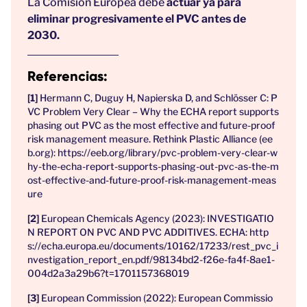
La Comisión Europea debe
actuar ya para
eliminar progresivamente el PVC antes de
2030.
Referencias:
Hermann C, Duguy H, Napierska D, and Schlösser C: P
VC Problem Very Clear – Why the ECHA report supports
phasing out PVC as the most effective and future-proof
risk management measure. Rethink Plastic Alliance (ee
b.org): https://eeb.org/library/pvc-problem-very-clear-w
hy-the-echa-report-supports-phasing-out-pvc-as-the-m
ost-effective-and-future-proof-risk-management-meas
ure
European Chemicals Agency (2023): INVESTIGATIO
N REPORT ON PVC AND PVC ADDITIVES. ECHA: http
s://echa.europa.eu/documents/10162/17233/rest_pvc_i
nvestigation_report_en.pdf/98134bd2-f26e-fa4f-8ae1-
004d2a3a29b6?t=1701157368019
European Commission (2022): European Commissio