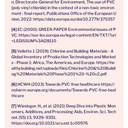
n, Directorate-General for Environment, The use of PVC
(poly vinyl chloride) in the context of a non-toxic environ
ment : final report, Publications Office of the European U
nion, 2022: https://data.europa.eu/doi/10.2779/375357
EC (2000): GREEN PAPER Environmental issues of P
VC. https://eur-lex.europa.eu/legal-content/EN/TXT/?uri
=LEGISSUM%3Al28110
Vallette J. (2019): Chlorine and Building Materials - A
Global Inventory of Production Technologies and Market
s - Phase 1: Africa, The Americas, and Europe. https://he
althybuilding.net/uploads/files/Chlorine%20&%20Buildi
ng%20Materials%20Phase%201%20-%20v2.pdf
HCWH (2023) Towards PVC-free healthcare https://
noharm-europe.org/documents/Towards-PVC-free-heal
thcare
Wiesinger, H., et al. (2021) Deep Dive into Plastic Mon
omers, Additives, and Processing Aids, Environ. Sci. Tech
nol. (55) 13, 9339–9351.
https://doi.org/10.1021/acs.est.1c00976