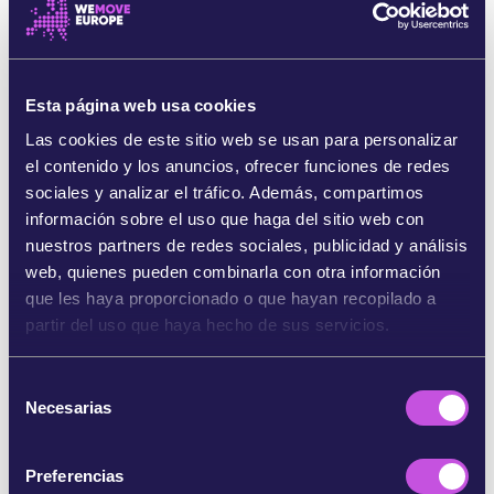
causando daños, es necesario tomar medidas
urgentes.
En el año 2000, la Comisión Europea publicó
Esta página web usa cookies
un
Libro Verde
sobre los "Problemas
Las cookies de este sitio web se usan para personalizar
medioambientales del PVC", en el que señalaba
el contenido y los anuncios, ofrecer funciones de redes
que
el PVC causa varios problemas para el medio
sociales y analizar el tráfico. Además, compartimos
ambiente y la salud humana
. El documento
información sobre el uso que haga del sitio web con
mostraba que "
es necesario, por tanto, un
nuestros partners de redes sociales, publicidad y análisis
enfoque integrado que evalúe todo el ciclo de
web, quienes pueden combinarla con otra información
vida del PVC, con el fin de desarrollar las medidas
que les haya proporcionado o que hayan recopilado a
necesarias para garantizar un alto nivel de
partir del uso que haya hecho de sus servicios.
protección de la salud humana y del medio
ambiente, así como el correcto funcionamiento
del mercado interior"
.
S
Necesarias
e
A pesar de estas conclusiones, publicadas hace
l
más de 20 años, la industria del PVC ha
e
Preferencias
conseguido distraer el debate sobre los impactos
c