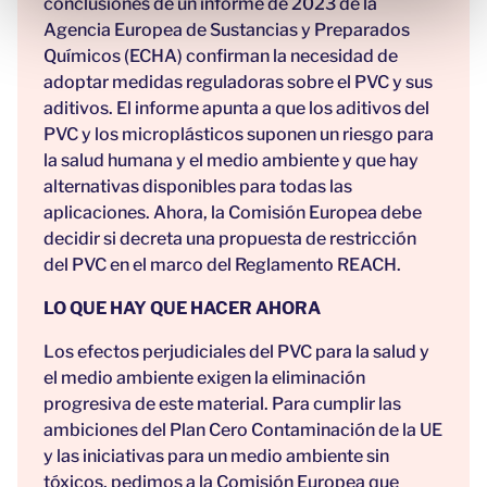
conclusiones de un informe de 2023 de la
t
Agencia Europea de Sustancias y Preparados
o
Químicos (ECHA) confirman la necesidad de
adoptar medidas reguladoras sobre el PVC y sus
aditivos. El informe apunta a que los aditivos del
PVC y los microplásticos suponen un riesgo para
la salud humana y el medio ambiente y que hay
alternativas disponibles para todas las
aplicaciones. Ahora, la Comisión Europea debe
decidir si decreta una propuesta de restricción
del PVC en el marco del Reglamento REACH.
LO QUE HAY QUE HACER AHORA
Los efectos perjudiciales del PVC para la salud y
el medio ambiente exigen la eliminación
progresiva de este material. Para cumplir las
ambiciones del Plan Cero Contaminación de la UE
y las iniciativas para un medio ambiente sin
tóxicos, pedimos a la Comisión Europea que