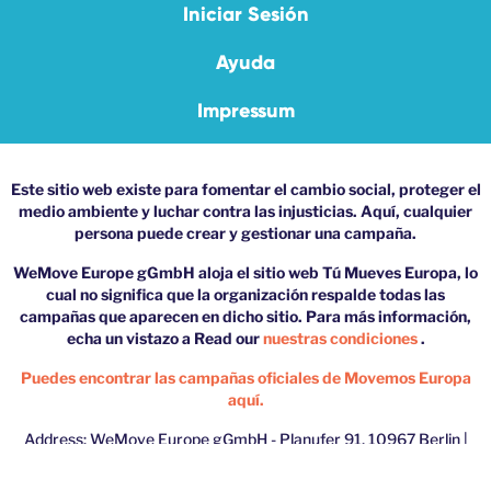
Iniciar Sesión
Ayuda
Impressum
Este sitio web existe para fomentar el cambio social, proteger el
medio ambiente y luchar contra las injusticias. Aquí, cualquier
persona puede crear y gestionar una campaña.
WeMove Europe gGmbH aloja el sitio web Tú Mueves Europa, lo
cual no significa que la organización respalde todas las
campañas que aparecen en dicho sitio. Para más información,
echa un vistazo a Read our
nuestras condiciones
.
Puedes encontrar las campañas oficiales de Movemos Europa
aquí.
Address: WeMove Europe gGmbH - Planufer 91, 10967 Berlin |
Phone: 030/60274195 | Email:
youmove@wemove.eu