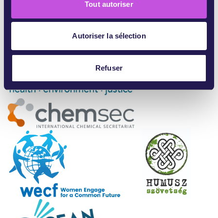
Tout autoriser
e
n
t
Autoriser la sélection
e
m
e
Refuser
n
t