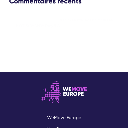
Commentaires récents
daUFHsUfoFVosxYuiTKOML
lpOTjSoWDHWTWyRW
WeMove Europe