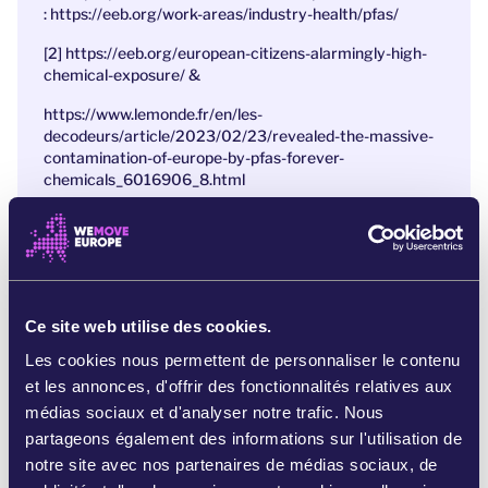
: https://eeb.org/work-areas/industry-health/pfas/
[2]
https://eeb.org/european-citizens-alarmingly-high-
chemical-exposure/
&
https://www.lemonde.fr/en/les-
decodeurs/article/2023/02/23/revealed-the-massive-
contamination-of-europe-by-pfas-forever-
chemicals_6016906_8.html
Des journalistes ont cartographié les points chauds de
l’Europe en matière de produits chimiques
:
https://foreverpollution.eu/
[3]
https://time.com/6284266/pfas-forever-chemicals-
manufacturers-kept-secret/
Ce site web utilise des cookies.
Les cookies nous permettent de personnaliser le contenu
[4]
https://corporateeurope.org/en/2023/07/toxics-
industry-fights-back-against-proposed-forever-
et les annonces, d'offrir des fonctionnalités relatives aux
chemicals-ban
médias sociaux et d'analyser notre trafic. Nous
partageons également des informations sur l'utilisation de
notre site avec nos partenaires de médias sociaux, de