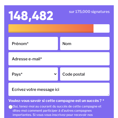
148,482
sur 175,000 signatures
Prénom
*
Nom
Adresse e-mail
*
Pays
*
Code postal
Ecrivez votre message ici
Voulez-vous savoir si cette campagne est un succès ?
*
Oui, tenez-moi au courant du succès de cette campagne et
dites-moi comment participer à d'autres campagnes
importantes. Si vous vous inscrivez pour recevoir nos