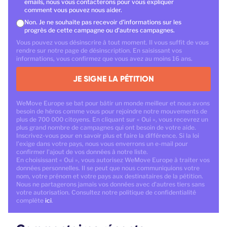
emails, nous vous contacterons pour vous expliquer
comment vous pouvez nous aider.
Non. Je ne souhaite pas recevoir d'informations sur les
progrès de cette campagne ou d'autres campagnes.
Vous pouvez vous désinscrire à tout moment. Il vous suffit de vous
rendre sur notre page de désinscription. En saisissant vos
informations, vous confirmez que vous avez au moins 16 ans.
JE SIGNE LA PÉTITION
WeMove Europe se bat pour bâtir un monde meilleur et nous avons
besoin de héros comme vous pour rejoindre notre mouvements de
plus de 700 000 citoyens. En cliquant sur « Oui », vous recevrez un
plus grand nombre de campagnes qui ont besoin de votre aide.
Inscrivez-vous pour en savoir plus et faire la différence. Si la loi
l'exige dans votre pays, nous vous enverrons un e-mail pour
confirmer l'ajout de vos données à notre liste.
En choisissant « Oui », vous autorisez WeMove Europe à traiter vos
données personnelles. Il se peut que nous communiquions votre
nom, votre prénom et votre pays aux destinataires de la pétition.
Nous ne partagerons jamais vos données avec d'autres tiers sans
votre autorisation. Consultez notre politique de confidentialité
complète
ici
.