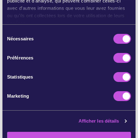
publicité et d'analyse, qui peuvent combiner celles-ci
En partenariat avec :
avec d'autres informations que vous leur avez fournies
ou qu'ils ont collectées lors de votre utilisation de leurs
services.
S
Nécessaires
é
l
e
Préférences
c
t
i
Statistiques
o
n
Marketing
d
u
c
Afficher les détails
o
n
s