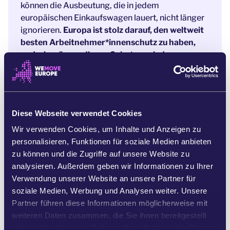
können die Ausbeutung, die in jedem
europäischen Einkaufswagen lauert, nicht länger
ignorieren.
Europa ist stolz darauf, den weltweit
besten Arbeitnehmer*innenschutz zu haben,
und wir müssen diesen Schutz auch denen
bieten, die uns ernähren.
[4]
Der Posten des EU-Landwirtschaftskommissars
wird demnächst neu besetzt. Er oder sie wird die
landwirtschaftliche Praxis in Europa prägen.
Da
Diese Webseite verwendet Cookies
derzeit noch über die Schwerpunkte entschieden
Wir verwenden Cookies, um Inhalte und Anzeigen zu
wird, ist es der perfekte Zeitpunkt, um
personalisieren, Funktionen für soziale Medien anbieten
Aufmerksamkeit auf dieses Thema zu lenken und
zu können und die Zugriffe auf unsere Website zu
sicherzustellen, dass diese unsichtbare, aber
analysieren. Außerdem geben wir Informationen zu Ihrer
wichtige Gruppe von Arbeitnehmer*innen nicht
Verwendung unserer Website an unsere Partner für
ignoriert wird.
soziale Medien, Werbung und Analysen weiter. Unsere
Partner führen diese Informationen möglicherweise mit
Lassen Sie Ihre Abgeordneten wissen, dass sie
weiteren Daten zusammen, die Sie ihnen bereitgestellt
diejenigen, die uns ernähren, mit Würde
haben oder die sie im Rahmen Ihrer Nutzung der Dienste