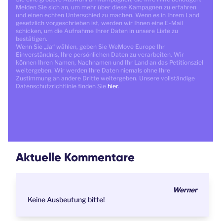
Melden Sie sich an, um mehr über diese Kampagnen zu erfahren
und einen echten Unterschied zu machen. Wenn es in Ihrem Land
gesetzlich vorgeschrieben ist, werden wir Ihnen eine E-Mail
schicken, um die Aufnahme Ihrer Daten in unsere Liste zu
bestätigen.
Wenn Sie „Ja“ wählen, geben Sie WeMove Europe Ihr
Einverständnis, Ihre persönlichen Daten zu verarbeiten. Wir
können Ihren Namen, Nachnamen und Ihr Land an das Petitionsziel
weitergeben. Wir werden Ihre Daten niemals ohne Ihre
Zustimmung an andere Dritte weitergeben. Unsere vollständige
Datenschutzrichtlinie finden Sie
hier
.
Aktuelle Kommentare
Werner
Keine Ausbeutung bitte!