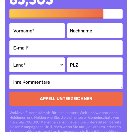
Vorname
*
Nachname
E-mail
*
Land
*
PLZ
Ihre Kommentare
APPELL UNTERZEICHNEN
WeMove Europe kämpft für eine bessere Welt und wir brauchen
Heldinnen und Helden wie Sie, die sich unserer Gemeinschaft von
mehr als 700.000 Menschen anschließen. Sie unterstützen bereits
diesen Kampagnenaufruf, doch wenn Sie auf „Ja“ klicken, erhalten
Sie eine größere Auswahl an Kampagnen, die Ihre Hilfe benötigen.