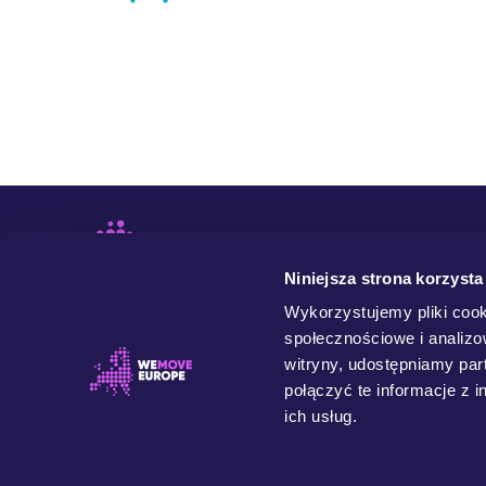
Niniejsza strona korzysta
Wykorzystujemy pliki cook
społecznościowe i analizo
witryny, udostępniamy pa
połączyć te informacje z 
ich usług.
WeMove Europe to ruch społeczny łączący ludzi z
różnych państw i środowisk, których wspólnym celem
jest budowanie lepszej Europy. Chcemy demokratycznej
Unii Europejskiej współtworzonej przez jej obywatelki i