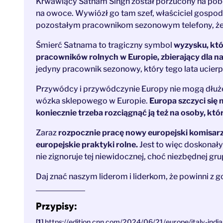
Krwawiący Satnam Singh został porzucony na pobo
na owoce. Wywiózł go tam szef, właściciel gospo
pozostałym pracownikom sezonowym telefony, żeb
Śmierć Satnama to tragiczny symbol
wyzysku, kt
pracowników rolnych w Europie, zbierający dla n
jedyny pracownik sezonowy, który tego lata ucierpi
Przywódcy i przywódczynie Europy nie mogą dłuże
wózka sklepowego w Europie.
Europa szczyci się
koniecznie trzeba rozciągnąć ją też na osoby, któ
Zaraz
rozpocznie pracę nowy europejski komisarz d
europejskie praktyki rolne.
Jest to więc doskonał
nie zignoruje tej niewidocznej, choć niezbędnej g
Daj znać naszym liderom i liderkom, że powinni z 
Przypisy:
https://edition.cnn.com/2024/06/21/europe/italy-indi