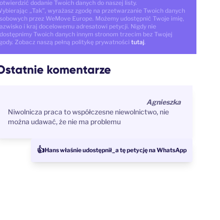
otwierdzić dodanie Twoich danych do naszej listy.
ybierając „Tak”, wyrażasz zgodę na przetwarzanie Twoich danych
sobowych przez WeMove Europe. Możemy udostępnić Twoje imię,
azwisko i kraj docelowemu adresatowi petycji. Nigdy nie
dostępnimy Twoich danych innym stronom trzecim bez Twojej
gody. Zobacz naszą pełną politykę prywatności
tutaj
.
Ostatnie komentarze
Agnieszka
Niwolnicza praca to współczesne niewolnictwo, nie
można udawać, że nie ma problemu
👍
Hans właśnie udostępnił_a tę petycję na WhatsApp