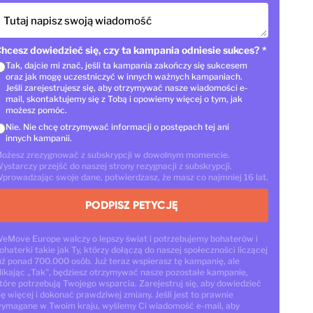
Tutaj napisz swoją wiadomość
hcesz dowiedzieć się, czy ta kampania odniesie sukces?
*
Tak, dajcie mi znać, jeśli ta kampania zakończy się sukcesem
oraz jak mogę uczestniczyć w innych ważnych kampaniach.
Jeśli zarejestrujesz się, aby otrzymywać nasze wiadomości e-
mail, skontaktujemy się z Tobą i opowiemy więcej o tym, jak
możesz pomóc.
Nie. Nie chcę otrzymywać informacji o postępach tej ani
innych kampanii.
ożesz zrezygnować z subskrypcji w dowolnym momencie.
ystarczy przejść do naszej strony rezygnacji z subskrypcji.
prowadzając swoje dane, potwierdzasz, że masz co najmniej 16 lat.
PODPISZ PETYCJĘ
eMove Europe walczy o lepszy świat i potrzebujemy bohaterów i
ohaterki takie jak Ty, którzy dołączą do naszej społeczności liczącej
uż ponad 700.000 osób. Już teraz wspierasz tę kampanię, ale
likając „Tak”, będziesz otrzymywać nasze pozostałe kampanie,
tóre potrzebują Twojego wsparcia. Zarejestruj się, aby dowiedzieć
ię więcej i dokonać prawdziwej zmiany. Jeśli jest to prawnie
ymagane w Twoim kraju, wyślemy Ci wiadomość e-mail, aby