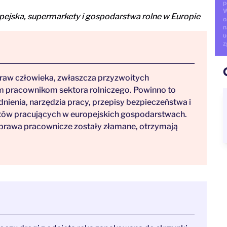
p
W
pejska, supermarkety i gospodarstwa rolne w Europie
o
n
u
z
aw człowieka, zwłaszcza przyzwoitych
m pracownikom sektora rolniczego. Powinno to
ienia, narzędzia pracy, przepisy bezpieczeństwa i
ntów pracujących w europejskich gospodarstwach.
 prawa pracownicze zostały złamane, otrzymają