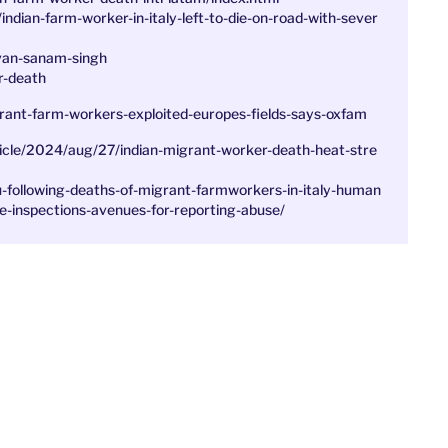
ndian-farm-worker-in-italy-left-to-die-on-road-with-sever
d-van-sanam-singh
r-death
grant-farm-workers-exploited-europes-fields-says-oxfam
icle/2024/aug/27/indian-migrant-worker-death-heat-stre
-following-deaths-of-migrant-farmworkers-in-italy-human
-inspections-avenues-for-reporting-abuse/