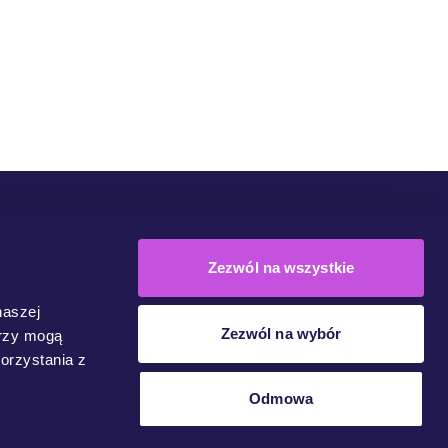
Społeczność
Kampanie
Dołącz Do Ruchu
Kontakt
Zezwól na wszystkie
naszej
Zezwól na wybór
erzy mogą
orzystania z
Odmowa