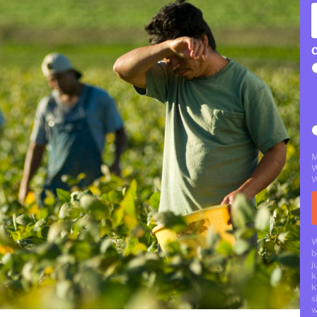
C
M
W
W
W
b
j
k
k
s
w