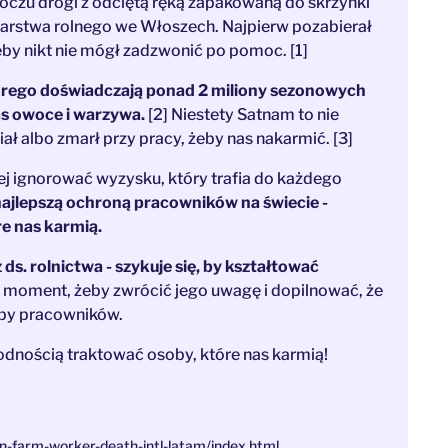
czu drogi z odciętą ręką zapakowaną do skrzynki
darstwa rolnego we Włoszech. Najpierw pozabierał
y nikt nie mógł zadzwonić po pomoc. [1]
órego doświadczają ponad 2 miliony sezonowych
as owoce i warzywa.
[2] Niestety Satnam to nie
ał albo zmarł przy pracy, żeby nas nakarmić. [3]
j ignorować wyzysku, który trafia do każdego
 najlepszą ochroną pracowników na świecie -
re nas karmią.
s. rolnictwa - szykuje się, by kształtować
y moment, żeby zwrócić jego uwagę i dopilnować, że
rupy pracowników.
godnością traktować osoby, które nas karmią!
an-farm-worker-death-intl-latam/index.html