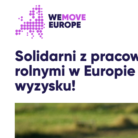
Przejdź do głównej treści
Przejdź do stopki
Solidarni z praco
rolnymi w Europie
wyzysku!