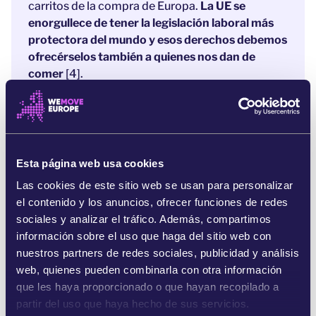
carritos de la compra de Europa.
La UE se
enorgullece de tener la legislación laboral más
protectora del mundo y esos derechos debemos
ofrecérselos también a quienes nos dan de
comer
[4].
Está a punto de designarse responsable de la
Comisaría Europea de Agricultura, y esta
persona pondrá su sello en las prácticas
agrícolas de la EU.
Este momento, en el que
Esta página web usa cookies
todavía se estará decidiendo en qué centrarse, es
Las cookies de este sitio web se usan para personalizar
el ideal para llamar su atención y asegurarnos de
el contenido y los anuncios, ofrecer funciones de redes
que este grupo de trabajadores, invisibles, pero
sociales y analizar el tráfico. Además, compartimos
esenciales no queda olvidado.
información sobre el uso que haga del sitio web con
¡Deja claro a tus gobernantes que debemos tratar
nuestros partners de redes sociales, publicidad y análisis
con dignidad a quienes nos dan de comer!
web, quienes pueden combinarla con otra información
que les haya proporcionado o que hayan recopilado a
partir del uso que haya hecho de sus servicios.
Referencias: