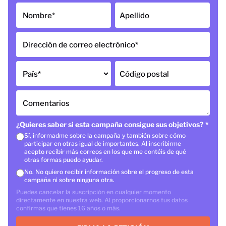
Nombre
*
Apellido
Dirección de correo electrónico
*
País
*
Código postal
Comentarios
¿Quieres saber si esta campaña consigue sus objetivos?
*
Sí, informadme sobre la campaña y también sobre cómo
participar en otras igual de importantes. Al inscribirme
acepto recibir más correos en los que me contéis de qué
otras formas puedo ayudar.
No. No quiero recibir información sobre el progreso de esta
campaña ni sobre ninguna otra.
Puedes cancelar la suscripción en cualquier momento
directamente en nuestra web. Al proporcionarnos tus datos
confirmas que tienes 16 años o más.