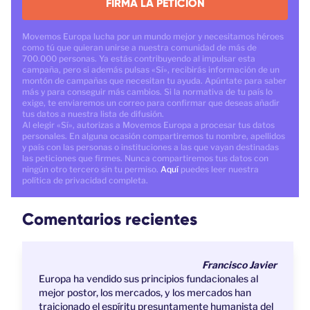
FIRMA LA PETICIÓN
Movemos Europa lucha por un mundo mejor y necesitamos héroes
como tú que quieran unirse a nuestra comunidad de más de
700.000 personas. Ya estás contribuyendo al impulsar esta
campaña, pero si además pulsas «Sí», recibirás información de un
montón de campañas que necesitan tu ayuda. Apúntate para saber
más y para conseguir más cambios. Si la normativa de tu país lo
exige, te enviaremos un correo para confirmar que deseas añadir
tus datos a nuestra lista de difusión.
Al elegir «Sí», autorizas a Movemos Europa a procesar tus datos
personales. En alguna ocasión compartiremos tu nombre, apellidos
y país con las personas o instituciones a las que vayan destinadas
las peticiones que firmes. Nunca compartiremos tus datos con
ningún otro tercero sin tu permiso.
Aquí
puedes leer nuestra
política de privacidad completa.
Comentarios recientes
Francisco Javier
Europa ha vendido sus principios fundacionales al
mejor postor, los mercados, y los mercados han
traicionado el espíritu presuntamente humanista del