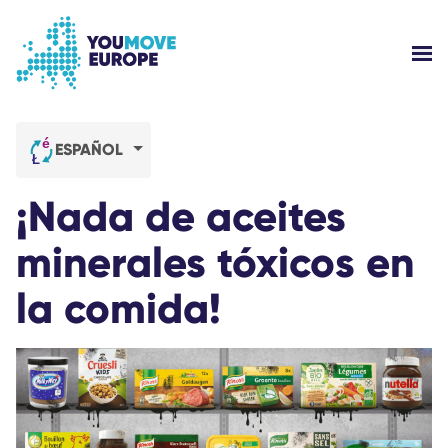
Ir al contenido principal
Saltar al pie de página
MOS
¿QUIÉNES SOMOS?
ESPAÑOL
CAMPAÑAS
¡Nada de aceites
INICIAR SESIÓN
minerales tóxicos en
la comida!
AYUDA