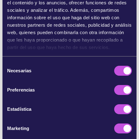
el contenido y los anuncios, ofrecer funciones de redes
estos aceites minerales tóxicos de nuestros
sociales y analizar el tráfico. Además, compartimos
alimentos.
información sobre el uso que haga del sitio web con
nuestros partners de redes sociales, publicidad y análisis
Pero no creas que ya estamos a salvo. Los lobbys
web, quienes pueden combinarla con otra información
de los gigantes de la industria alimentaria se han
que les haya proporcionado o que hayan recopilado a
puesto las pilas a tope y, mientras lees este
partir del uso que haya hecho de sus servicios.
correo, se están reuniendo con la Comisión. Por
eso
necesitamos
igualar sus esfuerzos,
presionando desde todos los rincones de
S
Necesarias
Europa, exigiendo cero
tolerancia con los
aceites
e
minerales tóxicos en nuestra comida.
l
e
Preferencias
¿Te animas a sumar tu voz para tener que volver a
c
preocuparte de si puedes desayunar sin
c
preocupaciones por tu salud?
i
Estadística
ó
n
Referencias:
Marketing
d
https://www.foodwatch.org/en/campaigns/mineral-oil
e