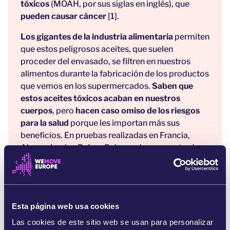
tóxicos
(MOAH, por sus siglas en inglés), que
pueden causar cáncer
[1].
Los gigantes de la industria alimentaria
permiten
que estos peligrosos aceites, que suelen
proceder del envasado, se filtren en nuestros
alimentos durante la fabricación de los productos
que vemos en los supermercados.
Saben que
estos aceites tóxicos acaban en nuestros
cuerpos
, pero
hacen caso omiso de los riesgos
para la salud
porque les importan más sus
beneficios. En pruebas realizadas en Francia,
Alemania y los Países Bajos, se han encontrado
aceites minerales tóxicos en casi la mitad del
arroz, la pasta y otros alimentos que
consumimos a diario, como copos de maíz
[2].
Gracias a la presión de personas como tú,
la
Esta página web usa cookies
Comisión Europea
ha tomado nota y ha
Las cookies de este sitio web se usan para personalizar
redactado una propuesta que
podría eliminar