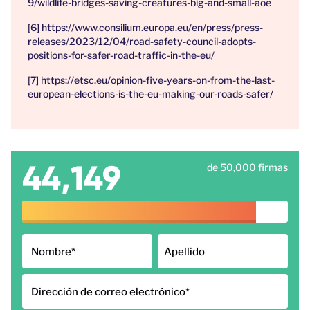
9/wildlife-bridges-saving-creatures-big-and-small-aoe
[6] https://www.consilium.europa.eu/en/press/press-
releases/2023/12/04/road-safety-council-adopts-
positions-for-safer-road-traffic-in-the-eu/
[7] https://etsc.eu/opinion-five-years-on-from-the-last-
european-elections-is-the-eu-making-our-roads-safer/
44,149
de 50,000 firmas
Nombre
*
Apellido
Dirección de correo electrónico
*