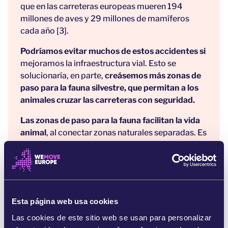
que en las carreteras europeas mueren 194
millones de aves y 29 millones de mamíferos
cada año [3].
Podríamos evitar muchos de estos accidentes si
mejoramos la infraestructura vial. Esto se
solucionaría, en parte,
creásemos más zonas de
paso para la fauna silvestre, que permitan a los
animales cruzar las carreteras con seguridad.
Las zonas de paso para la fauna facilitan la vida
animal
, al conectar zonas naturales separadas. Es
como construir puentes entre islas para que los
animales puedan encontrar alimento y pareja, y
aumentar su número [4].
Pero las zonas de paso para animales también
Esta página web usa cookies
aumentan significativamente la seguridad de las
carreteras para las personas.
La creación de
Las cookies de este sitio web se usan para personalizar
puentes para la fauna por encima de las