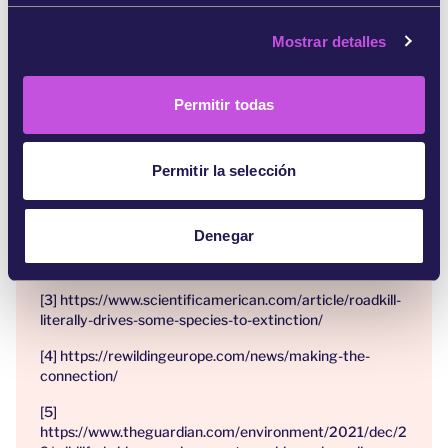
que requiere e incrementar la seguridad de
c
nuestras carreteras para todos los seres vivos.
Mostrar detalles
o
n
s
Referencias:
Permitir todas
e
[1] https://www.surinenglish.com/spain/road-traffic-
n
accidents-involving-animals-double-just-
t
20230412173628-nt.html
Permitir la selección
i
[2]
m
https://www.theguardian.com/world/2023/nov/09/sami
i
Denegar
-call-to-protect-reindeer-in-sweden-after-10000-road-
e
deaths-in-five-years
n
[3] https://www.scientificamerican.com/article/roadkill-
t
literally-drives-some-species-to-extinction/
o
[4] https://rewildingeurope.com/news/making-the-
connection/
[5]
https://www.theguardian.com/environment/2021/dec/2