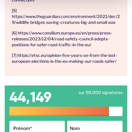
[5]
https://www.theguardian.com/environment/2021/dec/2
9/wildlife-bridges-saving-creatures-big-and-small-aoe
[6] https://www.consilium.europa.eu/en/press/press-
releases/2023/12/04/road-safety-council-adopts-
positions-for-safer-road-traffic-in-the-eu/
[7] https://etsc.eu/opinion-five-years-on-from-the-last-
european-elections-is-the-eu-making-our-roads-safer/
44,149
sur 50,000 signatures
Prénom
*
Nom