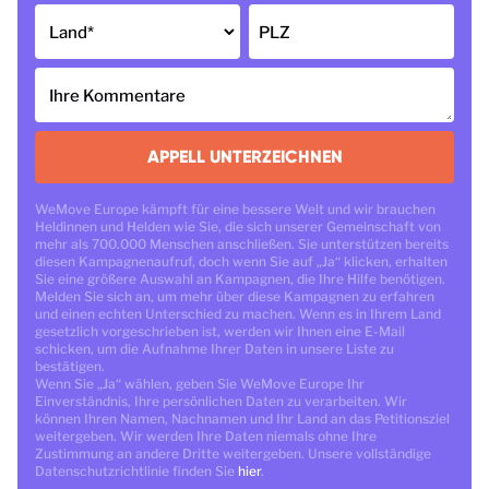
Land
*
PLZ
Ihre Kommentare
APPELL UNTERZEICHNEN
WeMove Europe kämpft für eine bessere Welt und wir brauchen
Heldinnen und Helden wie Sie, die sich unserer Gemeinschaft von
mehr als 700.000 Menschen anschließen. Sie unterstützen bereits
diesen Kampagnenaufruf, doch wenn Sie auf „Ja“ klicken, erhalten
Sie eine größere Auswahl an Kampagnen, die Ihre Hilfe benötigen.
Melden Sie sich an, um mehr über diese Kampagnen zu erfahren
und einen echten Unterschied zu machen. Wenn es in Ihrem Land
gesetzlich vorgeschrieben ist, werden wir Ihnen eine E-Mail
schicken, um die Aufnahme Ihrer Daten in unsere Liste zu
bestätigen.
Wenn Sie „Ja“ wählen, geben Sie WeMove Europe Ihr
Einverständnis, Ihre persönlichen Daten zu verarbeiten. Wir
können Ihren Namen, Nachnamen und Ihr Land an das Petitionsziel
weitergeben. Wir werden Ihre Daten niemals ohne Ihre
Zustimmung an andere Dritte weitergeben. Unsere vollständige
Datenschutzrichtlinie finden Sie
hier
.