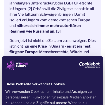
jahrelangen Unterdrückung der LGBTQ+-Rechte
in Ungarn. [2] Orbán will die Zivilgesellschaft in all
ihrer Vielfalt zum Schweigen bringen. Damit
isoliert er Ungarn vom demokratischen Europa
und
nähert sich immer mehr autoritären
Regimen wie Russland an.
[3]
Doch jetzt ist nicht die Zeit, um zu schweigen. Dies
ist nicht nur eine Krise in Ungarn -
es ist ein Test
für ganz Europa:
Menschenrechte, Würde und
Gleichheit kennen keine Grenzen.
Mehr als 20 Mitgliedstaaten haben die
Europäische Kommission und den Rat bereits
aufgefordert, Maßnahmen gegen Orbán zu
verhängen, damit er sein Verbot rückgängig
Diese Webseite verwendet Cookies
macht,
und mehr als 60 Mitglieder des
Wir verwenden Cookies, um Inhalte und Anzeigen zu
Europäischen Parlaments haben gefordert, dass
personalisieren, Funktionen für soziale Medien anbieten
die EU ihre Unterstützung für Ungarns Pride
zu können und die Zugriffe auf unsere Website zu