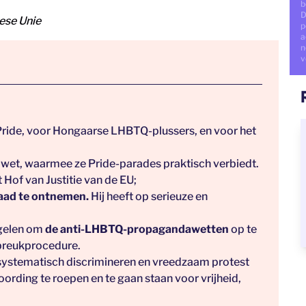
b
D
ese Unie
p
a
n
v
 Pride, voor Hongaarse LHBTQ-plussers, en voor het
 wet, waarmee ze Pride-parades praktisch verbiedt.
 Hof van Justitie van de EU;
-raad te ontnemen.
Hij heeft op serieuze en
egelen om
de anti-LHBTQ-propagandawetten
op te
nbreukprocedure.
ystematisch discrimineren en vreedzaam protest
oording te roepen en te gaan staan voor vrijheid,