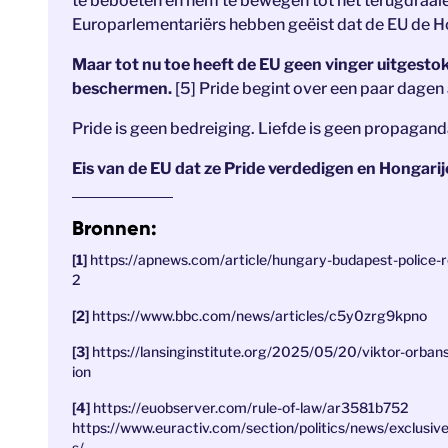
te beboeten en hem te bewegen tot het terugdraaie
Europarlementariërs hebben geëist dat de EU de Ho
Maar tot nu toe heeft de EU geen vinger uitge
beschermen.
[5] Pride begint over een paar dagen
Pride is geen bedreiging. Liefde is geen propaganda
Eis van de EU dat ze Pride verdedigen en Hongari
Bronnen:
https://apnews.com/article/hungary-budapest-polic
2
https://www.bbc.com/news/articles/c5y0zrg9kpno
https://lansinginstitute.org/2025/05/20/viktor-orban
ion
https://euobserver.com/rule-of-law/ar3581b752
https://www.euractiv.com/section/politics/news/exclus
s/