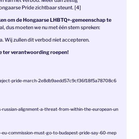
n van het verbod. Meer dan zestig
ngaarse Pride zichtbaar steunt. [4]
stoken om de Hongaarse LHBTQ+-gemeenschap te
 al, dus moeten we nu met één stem spreken:
. Wij zullen dit verbod niet accepteren.
je ter verantwoording roepen!
e-reject-pride-march-2e8db9aedd57c9cf36f18f5a78708c6
s-russian-alignment-a-threat-from-within-the-european-un
ive-eu-commission-must-go-to-budapest-pride-say-60-mep