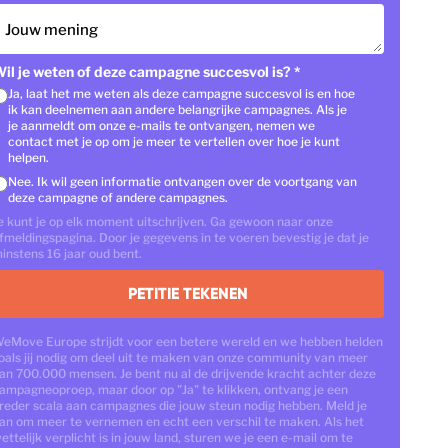
Jouw mening
il je weten of deze campagne succesvol is?
*
Ja, laat het me weten als deze campagne succesvol is en hoe
ik kan deelnemen aan andere belangrijke campagnes. Als je
je aanmeldt om onze e-mails te ontvangen, nemen we
contact met je op om je meer te vertellen over hoe je kunt
helpen.
Nee. Ik wil geen informatie ontvangen over de voortgang van
deze campagne of andere campagnes.
e kunt je op elk moment uitschrijven. Ga gewoon naar onze
fmeldingspagina. Door je gegevens in te voeren bevestig je dat je
instens 16 jaar oud bent.
PETITIE TEKENEN
eMove Europe strijdt voor een betere wereld en we hebben helden
oals jij nodig om deel uit te maken van onze community van meer
an 700.000 mensen. Je bent nu al de drijvende kracht achter deze
ampagneoproep, maar door op "Ja" te klikken, ontvang je een
reder scala aan campagnes die jouw steun nodig hebben. Meld je
an om meer te vernemen en echt een verschil te maken. Als het
ettelijk verplicht is in jouw land, sturen we je een e-mail om te