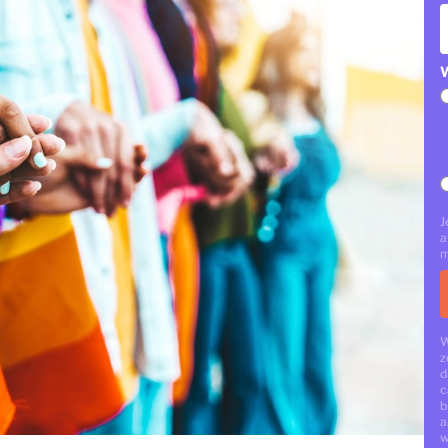
W
J
a
m
W
z
d
c
b
a
w