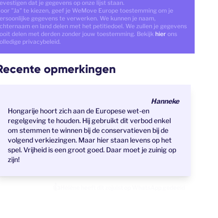
evestigen dat je gegevens op onze lijst staan.
oor "Ja" te kiezen, geef je WeMove Europe toestemming om je
ersoonlijke gegevens te verwerken. We kunnen je naam,
chternaam en land delen met het petitiedoel. We zullen je gegevens
ooit delen met derden zonder jouw toestemming. Bekijk
hier
ons
olledige privacybeleid.
Recente opmerkingen
Hanneke
Hongarije hoort zich aan de Europese wet-en
regelgeving te houden. Hij gebruikt dit verbod enkel
om stemmen te winnen bij de conservatieven bij de
volgend verkiezingen. Maar hier staan levens op het
spel. Vrijheid is een groot goed. Daar moet je zuinig op
zijn!
👍
Heleen heeft zojuist de petitie ondertekend