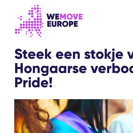
Ga naar voettekstnavigatie
Ga naar de hoofdinhoud
Steek een stokje 
Hongaarse verbo
Pride!