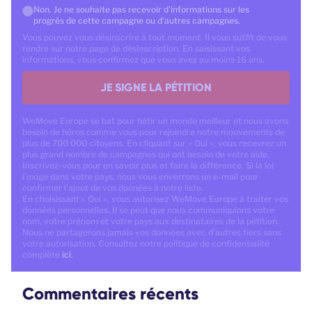
Non. Je ne souhaite pas recevoir d'informations sur les
progrès de cette campagne ou d'autres campagnes.
Vous pouvez vous désinscrire à tout moment. Il vous suffit de vous
rendre sur notre page de désinscription. En saisissant vos
informations, vous confirmez que vous avez au moins 16 ans.
JE SIGNE LA PÉTITION
WeMove Europe se bat pour bâtir un monde meilleur et nous avons
besoin de héros comme vous pour rejoindre notre mouvements de
plus de 700 000 citoyens. En cliquant sur « Oui », vous recevrez un
plus grand nombre de campagnes qui ont besoin de votre aide.
Inscrivez-vous pour en savoir plus et faire la différence. Si la loi
l'exige dans votre pays, nous vous enverrons un e-mail pour
confirmer l'ajout de vos données à notre liste.
En choisissant « Oui », vous autorisez WeMove Europe à traiter vos
données personnelles. Il se peut que nous communiquions votre
nom, votre prénom et votre pays aux destinataires de la pétition.
Nous ne partagerons jamais vos données avec d'autres tiers sans
votre autorisation. Consultez notre politique de confidentialité
complète
ici
.
Commentaires récents