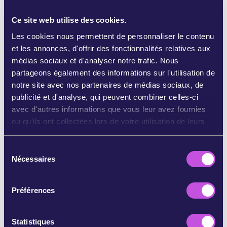
représente des
obstacles insurmontables qui les
empêchent d'exercer un véritable choix sur leur
Ce site web utilise des cookies.
propre corps.
Cela signifie souffrance, silence et
Les cookies nous permettent de personnaliser le contenu
peur.
et les annonces, d'offrir des fonctionnalités relatives aux
médias sociaux et d'analyser notre trafic. Nous
My Voice, My Choice mène ce combat pour
partageons également des informations sur l'utilisation de
toutes les femmes au-delà des frontières depuis
notre site avec nos partenaires de médias sociaux, de
de nombreuses années, et
demande aujourd'hui à
publicité et d'analyse, qui peuvent combiner celles-ci
la communauté WeMove Europe de l'aider dans
avec d'autres informations que vous leur avez fournies
cette dernière ligne droit
e
. Il faut que les
ou qu'ils ont collectées lors de votre utilisation de leurs
commissaires ressentent l'ampleur du soutien
services.
public et qu'elles et ils
ouvrent la voie à une
nouvelle ère pour les droits reproductifs et les
S
droits des femmes en Europe
.
Nécessaires
é
l
L'association a sollicité votre aide car
elle sait que
e
les décideurs européens nous écoutent
. Qu'ils
Préférences
c
tiennent compte de notre opinion. Que nous
t
avons remporté des victoires par le passé et que
i
Statistiques