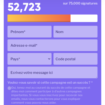
52,723
sur 75,000 signatures
Prénom
*
Nom
Adresse e-mail
*
Pays
*
Code postal
Ecrivez votre message ici
Voulez-vous savoir si cette campagne est un succès ?
*
Oui, tenez-moi au courant du succès de cette campagne et
dites-moi comment participer à d'autres campagnes
importantes. Si vous vous inscrivez pour recevoir nos
emails, nous vous contacterons pour vous expliquer
comment vous pouvez nous aider.