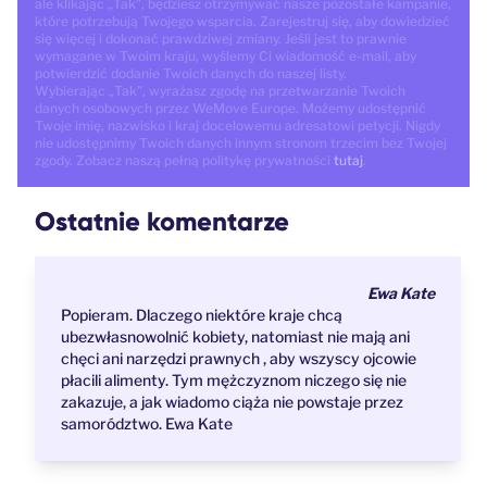
ale klikając „Tak”, będziesz otrzymywać nasze pozostałe kampanie,
które potrzebują Twojego wsparcia. Zarejestruj się, aby dowiedzieć
się więcej i dokonać prawdziwej zmiany. Jeśli jest to prawnie
wymagane w Twoim kraju, wyślemy Ci wiadomość e-mail, aby
potwierdzić dodanie Twoich danych do naszej listy.
Wybierając „Tak”, wyrażasz zgodę na przetwarzanie Twoich
danych osobowych przez WeMove Europe. Możemy udostępnić
Twoje imię, nazwisko i kraj docelowemu adresatowi petycji. Nigdy
nie udostępnimy Twoich danych innym stronom trzecim bez Twojej
zgody. Zobacz naszą pełną politykę prywatności
tutaj
.
Ostatnie komentarze
Ewa Kate
Popieram. Dlaczego niektóre kraje chcą
ubezwłasnowolnić kobiety, natomiast nie mają ani
chęci ani narzędzi prawnych , aby wszyscy ojcowie
płacili alimenty. Tym mężczyznom niczego się nie
zakazuje, a jak wiadomo ciąża nie powstaje przez
samorództwo. Ewa Kate