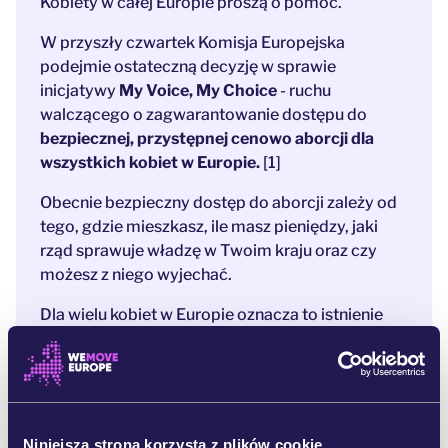
Kobiety w całej Europie proszą o pomoc.
W przyszły czwartek Komisja Europejska
podejmie ostateczną decyzję w sprawie
inicjatywy
My Voice, My Choice
- ruchu
walczącego o zagwarantowanie dostępu do
bezpiecznej, przystępnej cenowo aborcji dla
wszystkich kobiet w Europie.
[1]
Obecnie bezpieczny dostęp do aborcji zależy od
tego, gdzie mieszkasz, ile masz pieniędzy, jaki
rząd sprawuje władzę w Twoim kraju oraz czy
możesz z niego wyjechać.
Dla wielu kobiet w Europie oznacza to istnienie
barier nie do pokonania, które uniemożliwiają
realną decyzyjność o własnym ciele.
Oznacza to
ból, milczenie i strach.
Ruch My Voice, My Choice od lat prowadzi tę
Niniejsza strona korzysta z plików cookie