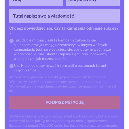
Tutaj napisz swoją wiadomość
Chcesz dowiedzieć się, czy ta kampania odniesie sukces?
*
Tak, dajcie mi znać, jeśli ta kampania zakończy się
sukcesem oraz jak mogę uczestniczyć w innych ważnych
kampaniach. Jeśli zarejestrujesz się, aby otrzymywać nasze
wiadomości e-mail, skontaktujemy się z Tobą i opowiemy
więcej o tym, jak możesz pomóc.
Nie. Nie chcę otrzymywać informacji o postępach tej ani
innych kampanii.
Możesz zrezygnować z subskrypcji w dowolnym momencie.
Wystarczy przejść do naszej strony rezygnacji z subskrypcji.
Wprowadzając swoje dane, potwierdzasz, że masz co najmniej 16
lat.
PODPISZ PETYCJĘ
WeMove Europe walczy o lepszy świat i potrzebujemy bohaterów i
bohaterki takie jak Ty, którzy dołączą do naszej społeczności
liczącej już ponad 700.000 osób. Już teraz wspierasz tę kampanię,