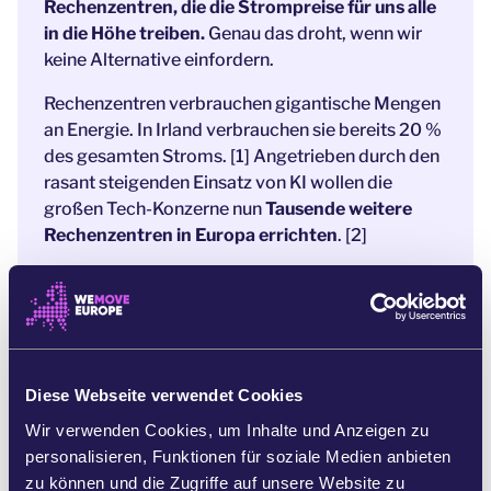
Rechenzentren, die die Strompreise für uns alle
in die Höhe treiben.
Genau das droht, wenn wir
keine Alternative einfordern.
Rechenzentren verbrauchen gigantische Mengen
an Energie. In Irland verbrauchen sie bereits 20 %
des gesamten Stroms. [1] Angetrieben durch den
rasant steigenden Einsatz von KI wollen die
großen Tech-Konzerne nun
Tausende weitere
Rechenzentren in Europa errichten
. [2]
Neue Rechenzentren in Europa sollten nur
gebaut werden, wenn sie mit erneuerbarer
Energie betrieben werden können.
Wir können
den Klimawandel bekämpfen und
die Kosten für
alle senken, wenn wir Big Tech dazu bringen, in
Diese Webseite verwendet Cookies
Wind- und Solarenergie zu investieren.
Wir verwenden Cookies, um Inhalte und Anzeigen zu
In Brüssel wird gerade darüber entschieden
, wie
personalisieren, Funktionen für soziale Medien anbieten
für energieeffiziente Rechenzentren gesorgt
zu können und die Zugriffe auf unsere Website zu