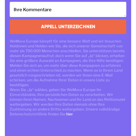
Ihre Kommentare
APPELL UNTERZEICHNEN
WeMove Europe kämpft für eine bessere Welt und wir brauchen
Heldinnen und Helden wie Sie, die sich unserer Gemeinschaft von
mehr als 700.000 Menschen anschließen. Sie unterstützen bereits
diesen Kampagnenaufruf, doch wenn Sie auf „Ja“ klicken, erhalten
Sie eine größere Auswahl an Kampagnen, die Ihre Hilfe benötigen.
Melden Sie sich an, um mehr über diese Kampagnen zu erfahren
und einen echten Unterschied zu machen. Wenn es in Ihrem Land
gesetzlich vorgeschrieben ist, werden wir Ihnen eine E-Mail
schicken, um die Aufnahme Ihrer Daten in unsere Liste zu
bestätigen.
Wenn Sie „Ja“ wählen, geben Sie WeMove Europe Ihr
Einverständnis, Ihre persönlichen Daten zu verarbeiten. Wir
können Ihren Namen, Nachnamen und Ihr Land an das Petitionsziel
weitergeben. Wir werden Ihre Daten niemals ohne Ihre
Zustimmung an andere Dritte weitergeben. Unsere vollständige
Datenschutzrichtlinie finden Sie
hier
.