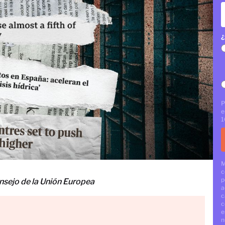
¿
P
e
1
M
c
p
nsejo de la Unión Europea
a
c
c
e
n