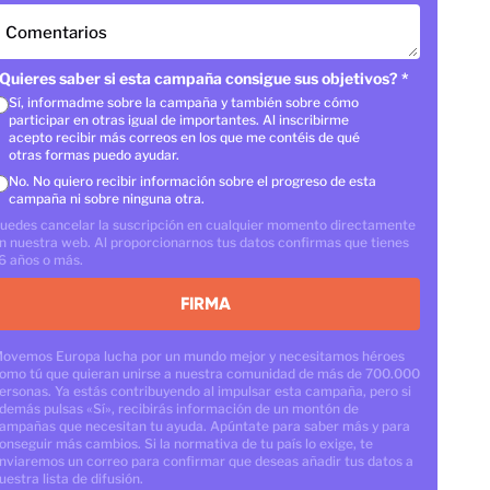
Comentarios
Quieres saber si esta campaña consigue sus objetivos?
*
Sí, informadme sobre la campaña y también sobre cómo
participar en otras igual de importantes. Al inscribirme
acepto recibir más correos en los que me contéis de qué
otras formas puedo ayudar.
No. No quiero recibir información sobre el progreso de esta
campaña ni sobre ninguna otra.
uedes cancelar la suscripción en cualquier momento directamente
n nuestra web. Al proporcionarnos tus datos confirmas que tienes
6 años o más.
FIRMA
ovemos Europa lucha por un mundo mejor y necesitamos héroes
omo tú que quieran unirse a nuestra comunidad de más de 700.000
ersonas. Ya estás contribuyendo al impulsar esta campaña, pero si
demás pulsas «Sí», recibirás información de un montón de
ampañas que necesitan tu ayuda. Apúntate para saber más y para
onseguir más cambios. Si la normativa de tu país lo exige, te
nviaremos un correo para confirmar que deseas añadir tus datos a
uestra lista de difusión.