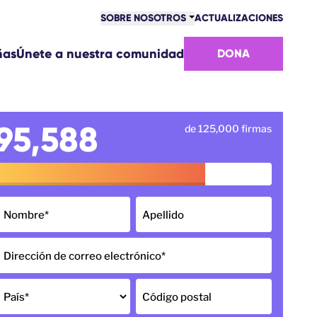
SOBRE NOSOTROS
ACTUALIZACIONES
COMUNIDAD
ñas
Únete a nuestra comunidad
DONA
VICTORIAS
EQUIPO
ÚNETE AL EQUIPO
CÓMO NOS FINANCIAMOS
95,588
de 125,000 firmas
CONTACTO
Nombre
*
Apellido
Dirección de correo electrónico
*
País
*
Código postal