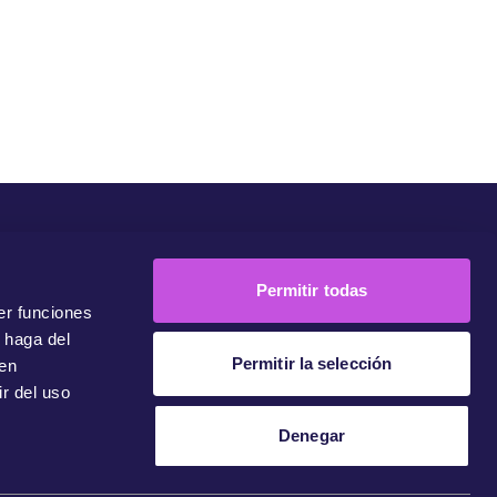
unidad
Campañas
Únete A Nuestra Comunidad
Contacto
Permitir todas
er funciones
 haga del
Permitir la selección
den
r del uso
Denegar