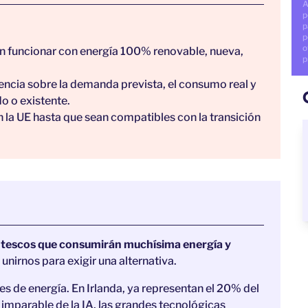
A
p
p
p
o
en funcionar con energía 100% renovable, nueva,
p
ncia sobre la demanda prevista, el consumo real y
o o existente.
 la UE hasta que sean compatibles con la transición
antescos que consumirán muchísima energía y
irnos para exigir una alternativa.
 de energía. En Irlanda, ya representan el 20% del
 imparable de la IA, las grandes tecnológicas