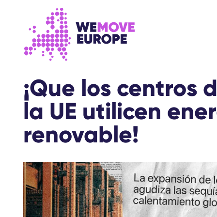
Ir al contenido principal
Saltar al pie de página
¡Que los centros 
la UE utilicen ene
renovable!