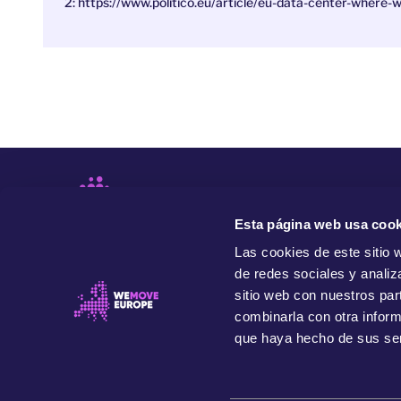
2: https://www.politico.eu/article/eu-data-center-where-w
Esta página web usa cook
Las cookies de este sitio 
de redes sociales y analiz
sitio web con nuestros par
combinarla con otra inform
que haya hecho de sus ser
Movemos Europa es una organización independiente y
progresista que impulsa el poder de la gente para
transformar Europa, para beneficio de nuestra
comunidad presente, de futuras generaciones y del
planeta.