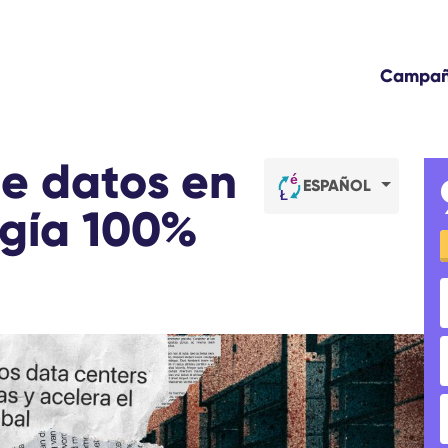
Campa
de datos en
ESPAÑOL
rgía 100%