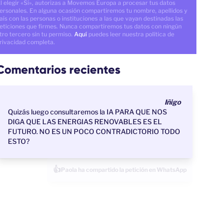
l elegir «Sí», autorizas a Movemos Europa a procesar tus datos
ersonales. En alguna ocasión compartiremos tu nombre, apellidos y
aís con las personas o instituciones a las que vayan destinadas las
eticiones que firmes. Nunca compartiremos tus datos con ningún
tro tercero sin tu permiso.
Aquí
puedes leer nuestra política de
rivacidad completa.
Comentarios recientes
Iñigo
Quizás luego consultaremos la IA PARA QUE NOS
DIGA QUE LAS ENERGIAS RENOVABLES ES EL
FUTURO. NO ES UN POCO CONTRADICTORIO TODO
ESTO?
👍
Paola acaba de firmar la petición