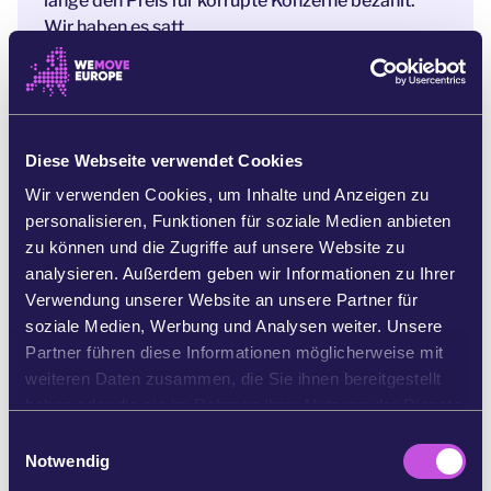
lange den Preis für korrupte Konzerne bezahlt.
Wir haben es satt.
Eine gerechtere Welt ist möglich. Eine Welt, in der
die Wirtschaft die Rechte der
Arbeitnehmer*innen und die Lebensgrundlage
von Menschen respektiert. Eine Welt, in der
Diese Webseite verwendet Cookies
Menschen der Armut entkommen können und die
Wir verwenden Cookies, um Inhalte und Anzeigen zu
Natur gedeihen kann. Eine Welt, in der Menschen
personalisieren, Funktionen für soziale Medien anbieten
überall zu ihrem Recht kommen können, wenn sie
zu können und die Zugriffe auf unsere Website zu
durch Konzerne geschädigt worden sind.
analysieren. Außerdem geben wir Informationen zu Ihrer
Wir brauchen Gesetze, die Unternehmen zur
Verwendung unserer Website an unsere Partner für
Verantwortung ziehen. So können wir
soziale Medien, Werbung und Analysen weiter. Unsere
sicherstellen, dass die Produkte, die wir kaufen,
Partner führen diese Informationen möglicherweise mit
kein Leid und keine Zerstörung verursachen.
weiteren Daten zusammen, die Sie ihnen bereitgestellt
haben oder die sie im Rahmen Ihrer Nutzung der Dienste
Anfang 2022 schlug die Europäische
gesammelt haben.
E
Kommission ein Gesetz vor, mit dem die
Notwendig
i
Rechenschaftspflicht von Unternehmen in die Tat