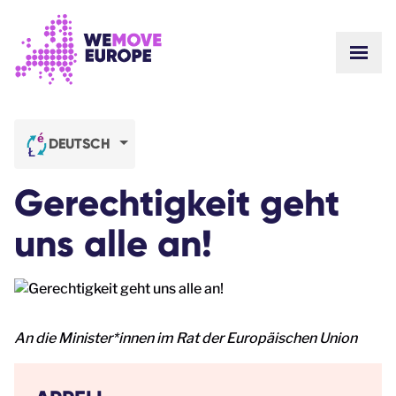
Gehen Sie zum Hauptinhalt
Zur Fußzeilennavigation springen
WEBS
ZU UNS
GEMEINSCHAFT
NEUIGKEITEN
DEUTSCH
ERFOLGE
Unsere Kampagnen
TEAM
Gerechtigkeit geht
STELLENANGEBOTE
Machen Sie mit
WIE WIR UNS FINANZIEREN
uns alle an!
KONTAKTE
SPENDEN
An die Minister*innen im Rat der Europäischen Union