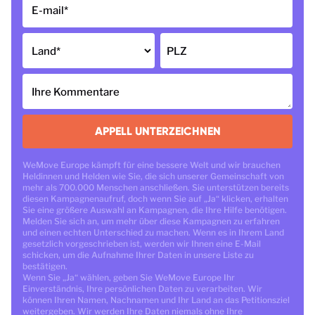
E-mail
*
Land
*
PLZ
Ihre Kommentare
APPELL UNTERZEICHNEN
WeMove Europe kämpft für eine bessere Welt und wir brauchen
Heldinnen und Helden wie Sie, die sich unserer Gemeinschaft von
mehr als 700.000 Menschen anschließen. Sie unterstützen bereits
diesen Kampagnenaufruf, doch wenn Sie auf „Ja“ klicken, erhalten
Sie eine größere Auswahl an Kampagnen, die Ihre Hilfe benötigen.
Melden Sie sich an, um mehr über diese Kampagnen zu erfahren
und einen echten Unterschied zu machen. Wenn es in Ihrem Land
gesetzlich vorgeschrieben ist, werden wir Ihnen eine E-Mail
schicken, um die Aufnahme Ihrer Daten in unsere Liste zu
bestätigen.
Wenn Sie „Ja“ wählen, geben Sie WeMove Europe Ihr
Einverständnis, Ihre persönlichen Daten zu verarbeiten. Wir
können Ihren Namen, Nachnamen und Ihr Land an das Petitionsziel
weitergeben. Wir werden Ihre Daten niemals ohne Ihre