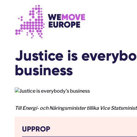
Go to main content
Skip to footer navigation
Justice is everybo
business
Till Energi- och Näringsminister tillika Vice Statsmini
UPPROP