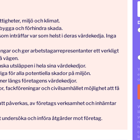
tigheter, miljö och klimat.
D
rebygga och förhindra skada.
om inträffar var som helst i deras värdekedja. Inga
ingar och ger arbetstagarrepresentanter ett verkligt
på vägen.
ska utsläppen i hela sina värdekedjor.
Y
a för alla potentiella skador på miljön.
e
o
oner längs företagens värdekedjor.
, fackföreningar och civilsamhället möjlighet att få
att påverkas, av företags verksamhet och inhämtar
W
l
y
t undersöka och införa åtgärder mot företag.
r
h
c
li