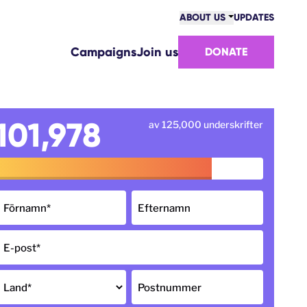
ABOUT US
UPDATES
COMMUNITY
Campaigns
Join us
DONATE
VICTORIES
TEAM
WORK WITH US
HOW WE ARE FUNDED
101,978
av 125,000 underskrifter
CONTACT US
Förnamn
*
Efternamn
E-post
*
Land
*
Postnummer