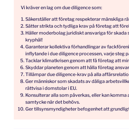
Vi kräver en lag om due diligence som:
Säkerställer att företag respekterar mänskliga rät
Sätter strikta och tydliga krav på företag att fö
Håller moderbolag juridiskt ansvariga för skada s
kryphål!
Garanterar kollektiva förhandlingar av fackfören
inflytande i due diligence processen, varje steg 
Tacklar klimatkrisen genom att få företag att min
Skyddar planeten genom att hålla företag ansvarig
Tillämpar due diligence-krav på alla affärsrelati
Ger människor som skadats av dåliga arbetsvillkor
rättvisa i domstolar i EU.
Konsulterar alla som påverkas, eller kan komma 
samtycke när det behövs.
Ger tillsynsmyndigheter befogenhet att grundlig