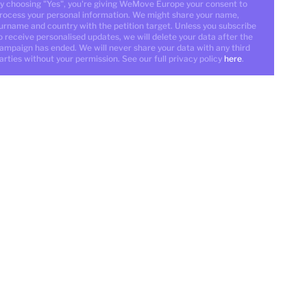
y choosing "Yes", you're giving WeMove Europe your consent to
rocess your personal information. We might share your name,
urname and country with the petition target. Unless you subscribe
o receive personalised updates, we will delete your data after the
ampaign has ended. We will never share your data with any third
arties without your permission. See our full privacy policy
here
.