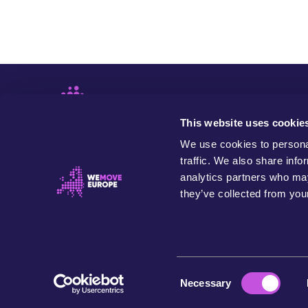
This website uses cookie
We use cookies to personal
traffic. We also share info
analytics partners who may
they’ve collected from your
WeMove Europe is an independent and values-based
organisation that seeks to build people power to
transform Europe in the name of our community, future
generations and the planet.
© 2026 WeMove Europe
C
Necessary
o
n