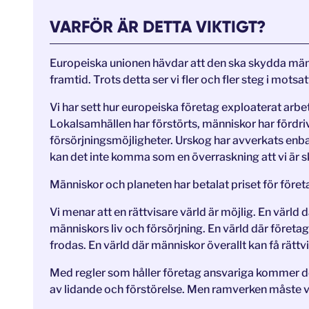
VARFÖR ÄR DETTA VIKTIGT?
Europeiska unionen hävdar att den ska skydda mänsk
framtid. Trots detta ser vi fler och fler steg i motsat
Vi har sett hur europeiska företag exploaterat arbeta
Lokalsamhällen har förstörts, människor har fördri
försörjningsmöjligheter. Urskog har avverkats enbar
kan det inte komma som en överraskning att vi är ske
Människor och planeten har betalat priset för företa
Vi menar att en rättvisare värld är möjlig. En värld
människors liv och försörjning. En värld där företa
frodas. En värld där människor överallt kan få rätt
Med regler som håller företag ansvariga kommer de
av lidande och förstörelse. Men ramverken måste v