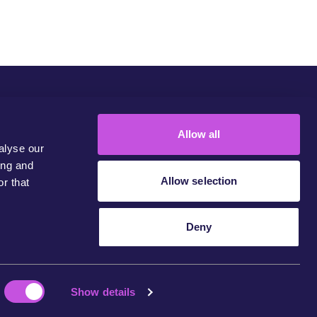
Community
Campaigns
Join Us
Contact
Allow all
alyse our
ing and
Allow selection
r that
Deny
Privacy Policy
Impressum
Show details