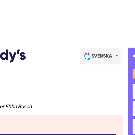
dy’s
SVENSKA
ster Ebba Busch