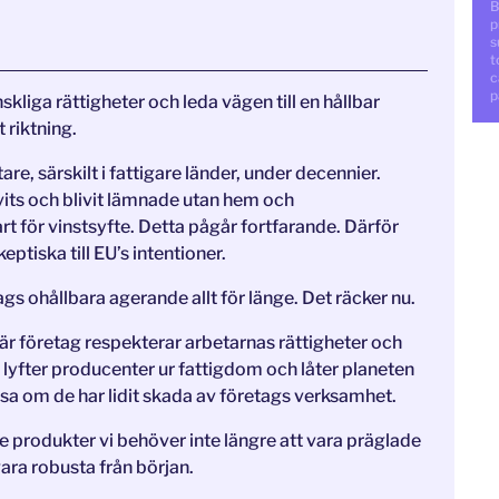
B
p
s
t
c
p
liga rättigheter och leda vägen till en hållbar
t riktning.
re, särskilt i fattigare länder, under decennier.
vits och blivit lämnade utan hem och
t för vinstsyfte. Detta pågår fortfarande. Därför
ptiska till EU’s intentioner.
gs ohållbara agerande allt för länge. Det räcker nu.
 där företag respekterar arbetarnas rättigheter och
g lyfter producenter ur fattigdom och låter planeten
visa om de har lidit skada av företags verksamhet.
 produkter vi behöver inte längre att vara präglade
ara robusta från början.