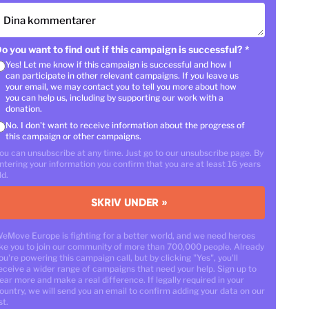
Dina kommentarer
o you want to find out if this campaign is successful?
*
Yes! Let me know if this campaign is successful and how I
can participate in other relevant campaigns. If you leave us
your email, we may contact you to tell you more about how
you can help us, including by supporting our work with a
donation.
No. I don't want to receive information about the progress of
this campaign or other campaigns.
ou can unsubscribe at any time. Just go to our unsubscribe page. By
ntering your information you confirm that you are at least 16 years
ld.
SKRIV UNDER »
eMove Europe is fighting for a better world, and we need heroes
ike you to join our community of more than 700,000 people. Already
ou're powering this campaign call, but by clicking "Yes", you'll
eceive a wider range of campaigns that need your help. Sign up to
ear more and make a real difference. If legally required in your
ountry, we will send you an email to confirm adding your data on our
st.