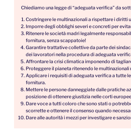
Chiediamo una legge di “adeguata verifica” da sottop
Costringere le multinazionali a rispettare i diritti 
Imporre degli obblighi severi e concreti per evitar
Ritenere le società madri legalmente responsabili
fornitura, senza scappatoie!
Garantire trattative collettive da parte dei sinda
dei lavoratori nella procedura di adeguata verifica,
Affrontare la crisi climatica imponendo di tagliare 
Proteggere il pianeta ritenendo le multinazionali r
Applicare i requisiti di adeguata verifica a tutte l
fornitura.
Mettere le persone danneggiate dalle pratiche azie
posizione di ottenere giustizia nelle corti europee
Dare voce a tutti coloro che sono stati o potrebbe
scorrette e ottenere il consenso quando necessar
Dare alle autorità i mezzi per investigare e sanzio