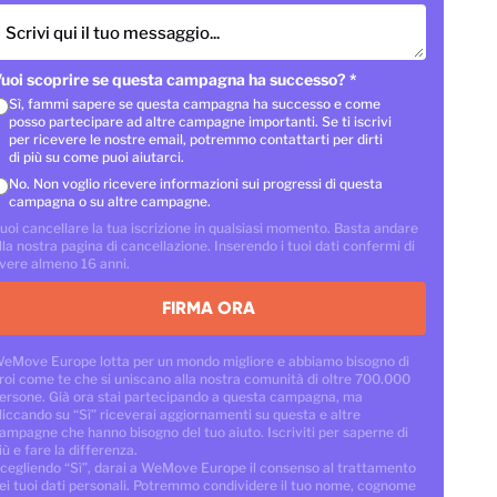
Scrivi qui il tuo messaggio...
uoi scoprire se questa campagna ha successo?
*
Sì, fammi sapere se questa campagna ha successo e come
posso partecipare ad altre campagne importanti. Se ti iscrivi
per ricevere le nostre email, potremmo contattarti per dirti
di più su come puoi aiutarci.
No. Non voglio ricevere informazioni sui progressi di questa
campagna o su altre campagne.
uoi cancellare la tua iscrizione in qualsiasi momento. Basta andare
lla nostra pagina di cancellazione. Inserendo i tuoi dati confermi di
vere almeno 16 anni.
FIRMA ORA
eMove Europe lotta per un mondo migliore e abbiamo bisogno di
roi come te che si uniscano alla nostra comunità di oltre 700.000
ersone. Già ora stai partecipando a questa campagna, ma
liccando su “Sì” riceverai aggiornamenti su questa e altre
ampagne che hanno bisogno del tuo aiuto. Iscriviti per saperne di
iù e fare la differenza.
cegliendo “Sì”, darai a WeMove Europe il consenso al trattamento
ei tuoi dati personali. Potremmo condividere il tuo nome, cognome