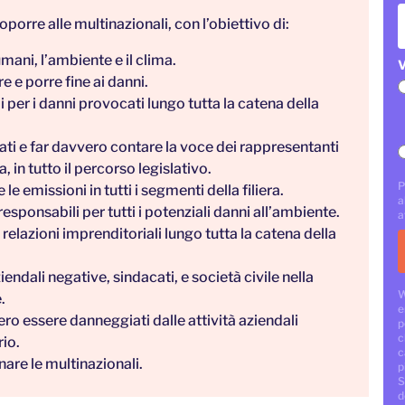
orre alle multinazionali, con l’obiettivo di:
umani, l’ambiente e il clima.
V
e e porre fine ai danni.
 per i danni provocati lungo tutta la catena della
cati e far davvero contare la voce dei rappresentanti
 in tutto il percorso legislativo.
P
le emissioni in tutti i segmenti della filiera.
a
esponsabili per tutti i potenziali danni all’ambiente.
a
e relazioni imprenditoriali lungo tutta la catena della
ndali negative, sindacati, e società civile nella
W
.
e
ro essere danneggiati dalle attività aziendali
p
c
io.
c
nare le multinazionali.
p
S
d