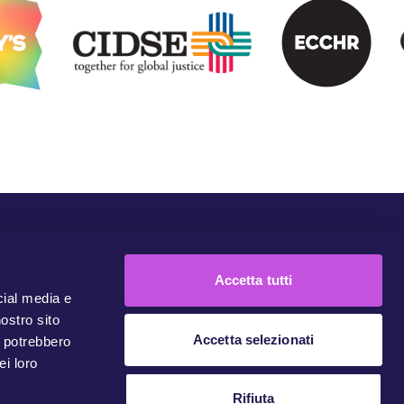
Comunità
Campagne
Unisciti
Contattaci
Accetta tutti
cial media e
nostro sito
Accetta selezionati
i potrebbero
ei loro
Rifiuta