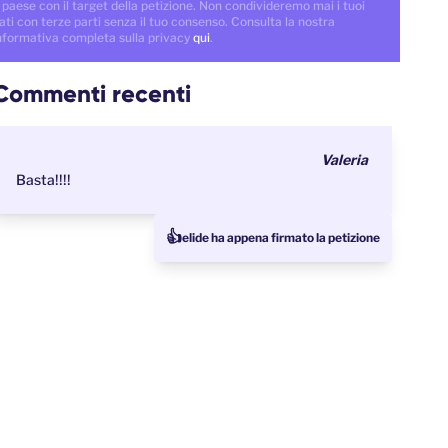
 paese con il target della petizione. Non condivideremo mai i tuoi
ati con terze parti senza il tuo consenso. Consulta la nostra
nformativa completa sulla privacy
qui
.
Commenti recenti
Valeria
Basta!!!!
👍
elide ha appena firmato la petizione