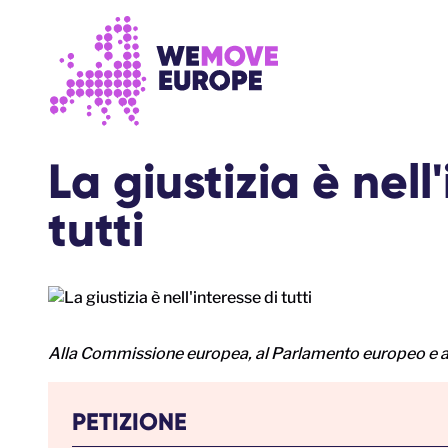
Vai al contenuto principale
Vai al footer
La giustizia è nell
tutti
Alla Commissione europea, al Parlamento europeo e a
PETIZIONE