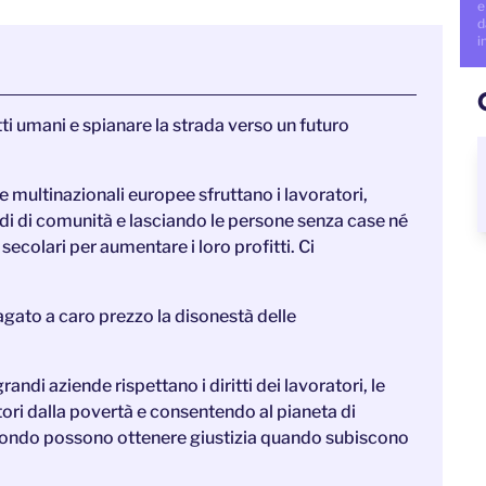
e
d
i
ti umani e spianare la strada verso un futuro
e multinazionali europee sfruttano i lavoratori,
i di comunità e lasciando le persone senza case né
colari per aumentare i loro profitti. Ci
agato a caro prezzo la disonestà delle
ndi aziende rispettano i diritti dei lavoratori, le
ttori dalla povertà e consentendo al pianeta di
l mondo possono ottenere giustizia quando subiscono