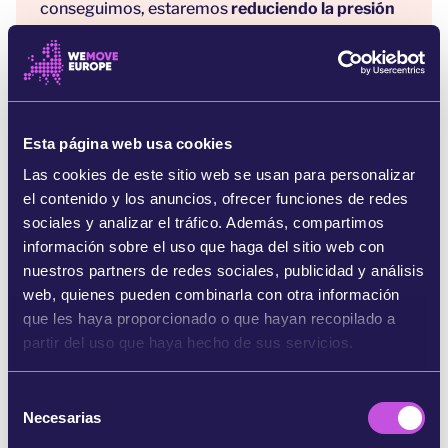
conseguimos, estaremos
reduciendo la presión
sobre estos animales, evitando que los frailecillos
sean cazados para su venta y reduciendo las
causas de decrecimiento de las poblaciones ya
amenazadas que aún preservamos.
Esta página web usa cookies
Además, si visitas Islandia,
niégate a comprar
carne de cualquier ave marina
, especialmente de
Las cookies de este sitio web se usan para personalizar
frailecillos. Dejemos claro que formar parte de un
el contenido y los anuncios, ofrecer funciones de redes
comercio que pone en peligro a una especie,
sociales y analizar el tráfico. Además, compartimos
sobre todo a una tan emblemática como esta, no
información sobre el uso que haga del sitio web con
tiene sentido.
nuestros partners de redes sociales, publicidad y análisis
web, quienes pueden combinarla con otra información
Protejámos
a los frailecillos, protejamos
que les haya proporcionado o que hayan recopilado a
nuestros mares
.
partir del uso que haya hecho de sus servicios.
Referencias:
S
Necesarias
[1]
e
https://www.iucnredlist.org/species/22694927/132581
l