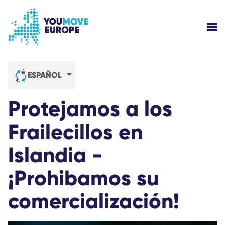
Ir al contenido principal
Saltar al pie de página
MOS
¿QUIÉNES SOMOS?
ESPAÑOL
CAMPAÑAS
Protejamos a los
INICIAR SESIÓN
Frailecillos en
Islandia -
AYUDA
¡Prohibamos su
comercialización!