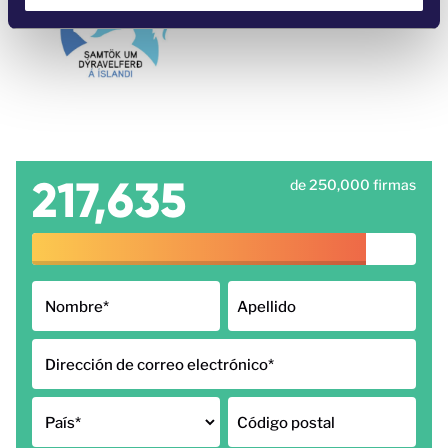
e
n
t
o
217,635
de 250,000 firmas
Nombre
*
Apellido
Dirección de correo electrónico
*
País
*
Código postal