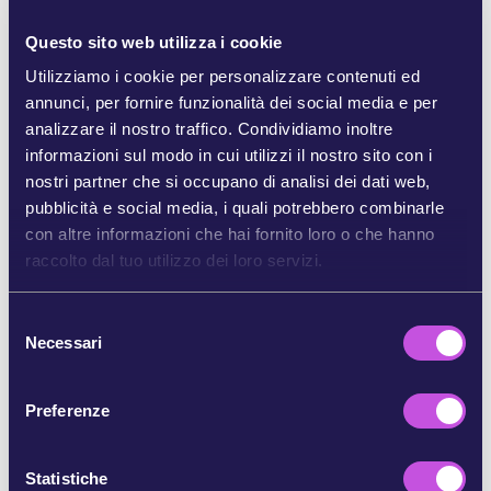
dimostrare loro che hanno gli occhi puntati
addosso, che tutti noi siamo stanchi dei loro affari
Questo sito web utilizza i cookie
sporchi, e chiediamo di agire. Insieme, possiamo
Utilizziamo i cookie per personalizzare contenuti ed
costringere Raiffeisen a bloccare i finanziamenti
annunci, per fornire funzionalità dei social media e per
alla macchina di guerra di Putin.
Che ne dici di
analizzare il nostro traffico. Condividiamo inoltre
unirti a noi per chiedere a Raiffeisen di
informazioni sul modo in cui utilizzi il nostro sito con i
sospendere immediatamente tutte le attività in
nostri partner che si occupano di analisi dei dati web,
Russia?
pubblicità e social media, i quali potrebbero combinarle
con altre informazioni che hai fornito loro o che hanno
Riferimenti:
raccolto dal tuo utilizzo dei loro servizi.
[1]
https://euobserver.com/world/158106?
utm_source=euobs&utm_medium=email
S
Necessari
e
[2]
https://www.ft.com/content/8f2f10b6-331a-40c2-
a1bb-9fad6312818c
l
e
Preferenze
[3]
https://www.euronews.com/my-
z
europe/2024/02/16/eu-leaders-blame-russia-for-death-
i
of-opposition-leader-alexei-
navalny#:~:text=Several%20EU%20leaders%20have%
o
Statistiche