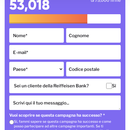
53,018
di 75,000 firme
Nome
*
Cognome
E-mail
*
Paese
*
Codice postale
Sei un cliente della Reiffeisen Bank?
Sì
Scrivi qui il tuo messaggio...
Vuoi scoprire se questa campagna ha successo?
*
Sì, fammi sapere se questa campagna ha successo e come
posso partecipare ad altre campagne importanti. Se ti