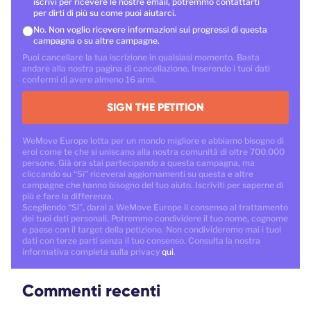
iscrivi per ricevere le nostre email, potremmo contattarti
per dirti di più su come puoi aiutarci.
No. Non voglio ricevere informazioni sui progressi di questa
campagna o su altre campagne.
Puoi cancellare la tua iscrizione in qualsiasi momento. Basta
andare alla nostra pagina di cancellazione. Inserendo i tuoi dati
confermi di avere almeno 16 anni.
SIGN THE PETITION
WeMove Europe lotta per un mondo migliore e abbiamo bisogno di
eroi come te che si uniscano alla nostra comunità di oltre 700.000
persone. Già ora stai partecipando a questa campagna, ma
cliccando su “Sì” riceverai aggiornamenti su questa e altre
campagne che hanno bisogno del tuo aiuto. Iscriviti per saperne di
più e fare la differenza.
Scegliendo “Sì”, darai a WeMove Europe il consenso al trattamento
dei tuoi dati personali. Potremmo condividere il tuo nome, cognome
e paese con il target della petizione. Non condivideremo mai i tuoi
dati con terze parti senza il tuo consenso. Consulta la nostra
informativa completa sulla privacy
qui
.
Commenti recenti