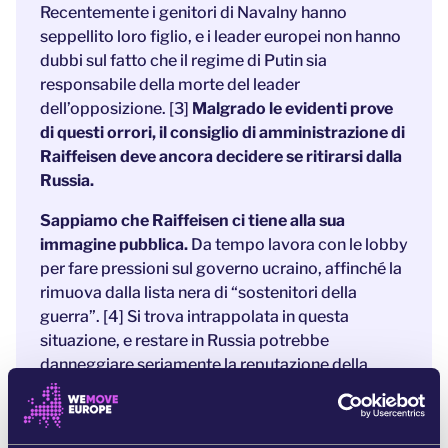
Recentemente i genitori di Navalny hanno
seppellito loro figlio, e i leader europei non hanno
dubbi sul fatto che il regime di Putin sia
responsabile della morte del leader
dell’opposizione. [3]
Malgrado le evidenti prove
di questi orrori, il consiglio di amministrazione di
Raiffeisen deve ancora decidere se ritirarsi dalla
Russia.
Sappiamo che Raiffeisen ci tiene alla sua
immagine pubblica.
Da tempo lavora con le lobby
per fare pressioni sul governo ucraino, affinché la
rimuova dalla lista nera di “sostenitori della
guerra”. [4] Si trova intrappolata in questa
situazione, e restare in Russia potrebbe
danneggiare seriamente la reputazione della
banca in Europa.
Le nostre pressioni collettive potrebbero