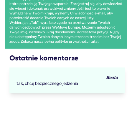
które potrzebują Twojego wsparcia. Zarejestruj się, aby dowiedzieć
się więcej i dokonać prawdziwej zmiany. Jeśli jest to prawnie
wymagane w Twoim kraju, wyślemy Ci wiadomość e-mail, aby
potwierdzić dodanie Twoich danych do naszej listy.
Wybierając „Tak”, wyrażasz zgodę na przetwarzanie Twoich
danych osobowych przez WeMove Europe. Możemy udostępnić
Twoje imię, nazwisko i kraj docelowemu adresatowi petycji. Nigdy
nie udostępnimy Twoich danych innym stronom trzecim bez Twojej
zgody. Zobacz naszą pełną politykę prywatności
tutaj
.
Ostatnie komentarze
Beata
tak, chcę bezpiecznego jedzenia