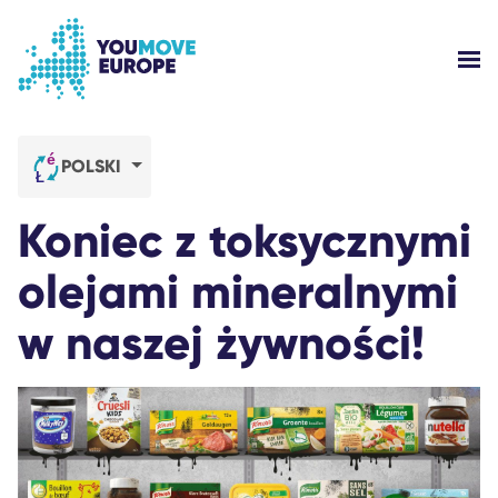
Przejdź do głównej treści
Przejdź do stopki
PO
KIM JESTEŚMY?
POLSKI
KAMPANIE YOUMOVE
Koniec z toksycznymi
ZALOGUJ SIĘ
olejami mineralnymi
w naszej żywności!
POMOC