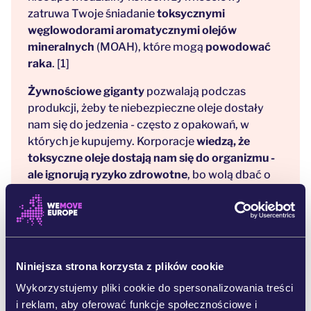
zatruwa Twoje śniadanie
toksycznymi
węglowodorami aromatycznymi olejów
mineralnych
(MOAH), które mogą
powodować
raka
. [1]
Żywnościowe giganty
pozwalają podczas
produkcji, żeby te niebezpieczne oleje dostały
nam się do jedzenia - często z opakowań, w
których je kupujemy. Korporacje
wiedzą, że
toksyczne oleje dostają nam się do organizmu -
ale ignorują ryzyko zdrowotne
, bo wolą dbać o
swoje zyski. Toksyczne oleje mineralne wykryto w
niemal połowie przetestowanych we Francji,
Niemczech i Holandii
ryżów, makaronów i innych
podstawowych produktów
takich jak płatki
śniadaniowe. [2]
Niniejsza strona korzysta z plików cookie
Dzięki presji osób takich jak Ty,
Komisja
Wykorzystujemy pliki cookie do spersonalizowania treści
Europejska
zainteresowała się tematem i spisała
i reklam, aby oferować funkcje społecznościowe i