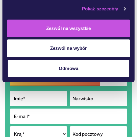
Pokaż szczegóły
https://www.foodwatch.org/fileadmin/-INT/mineral_o
il/documents/Foodwatch_Mineralo__l_Report_2021_EN
GLISH_03A.pdf
Źródłem zanieczyszczenia olejami miner
alnymi mogą być maszyny i zabiegi przy zbiorach i produ
Zezwól na wszystkie
kcji żywności, a także opakowania.
Zezwól na wybór
233,772
z 300,000 podpisów
Odmowa
Imię
*
Nazwisko
E-mail
*
Kraj
*
Kod pocztowy