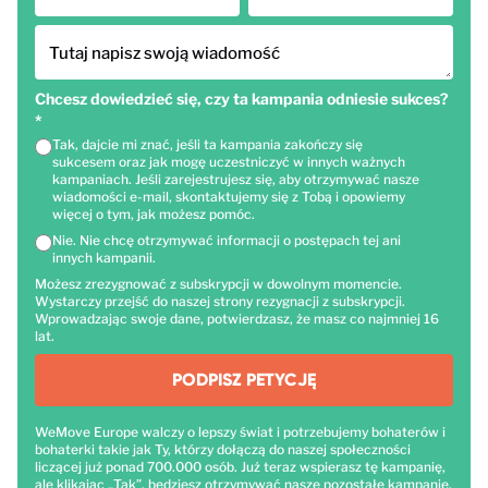
Tutaj napisz swoją wiadomość
Chcesz dowiedzieć się, czy ta kampania odniesie sukces?
*
Tak, dajcie mi znać, jeśli ta kampania zakończy się
sukcesem oraz jak mogę uczestniczyć w innych ważnych
kampaniach. Jeśli zarejestrujesz się, aby otrzymywać nasze
wiadomości e-mail, skontaktujemy się z Tobą i opowiemy
więcej o tym, jak możesz pomóc.
Nie. Nie chcę otrzymywać informacji o postępach tej ani
innych kampanii.
Możesz zrezygnować z subskrypcji w dowolnym momencie.
Wystarczy przejść do naszej strony rezygnacji z subskrypcji.
Wprowadzając swoje dane, potwierdzasz, że masz co najmniej 16
lat.
PODPISZ PETYCJĘ
WeMove Europe walczy o lepszy świat i potrzebujemy bohaterów i
bohaterki takie jak Ty, którzy dołączą do naszej społeczności
liczącej już ponad 700.000 osób. Już teraz wspierasz tę kampanię,
ale klikając „Tak”, będziesz otrzymywać nasze pozostałe kampanie,