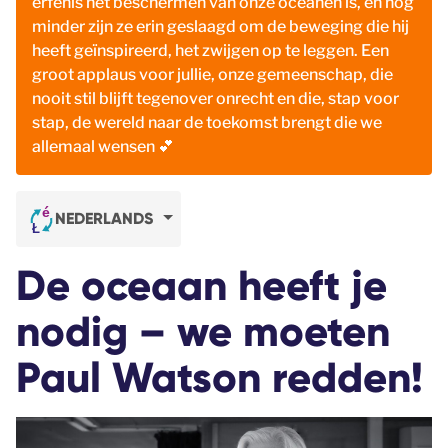
erfenis het beschermen van onze oceanen is, en nog
minder zijn ze erin geslaagd om de beweging die hij
heeft geïnspireerd, het zwijgen op te leggen. Een
groot applaus voor jullie, onze gemeenschap, die
nooit stil blijft tegenover onrecht en die, stap voor
stap, de wereld naar de toekomst brengt die we
allemaal wensen 💕
NEDERLANDS
De oceaan heeft je
nodig – we moeten
Paul Watson redden!