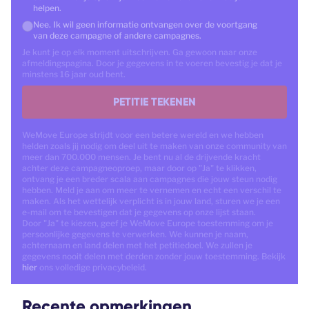
helpen.
Nee. Ik wil geen informatie ontvangen over de voortgang
van deze campagne of andere campagnes.
Je kunt je op elk moment uitschrijven. Ga gewoon naar onze
afmeldingspagina. Door je gegevens in te voeren bevestig je dat je
minstens 16 jaar oud bent.
PETITIE TEKENEN
WeMove Europe strijdt voor een betere wereld en we hebben
helden zoals jij nodig om deel uit te maken van onze community van
meer dan 700.000 mensen. Je bent nu al de drijvende kracht
achter deze campagneoproep, maar door op "Ja" te klikken,
ontvang je een breder scala aan campagnes die jouw steun nodig
hebben. Meld je aan om meer te vernemen en echt een verschil te
maken. Als het wettelijk verplicht is in jouw land, sturen we je een
e-mail om te bevestigen dat je gegevens op onze lijst staan.
Door "Ja" te kiezen, geef je WeMove Europe toestemming om je
persoonlijke gegevens te verwerken. We kunnen je naam,
achternaam en land delen met het petitiedoel. We zullen je
gegevens nooit delen met derden zonder jouw toestemming. Bekijk
hier
ons volledige privacybeleid.
Recente opmerkingen