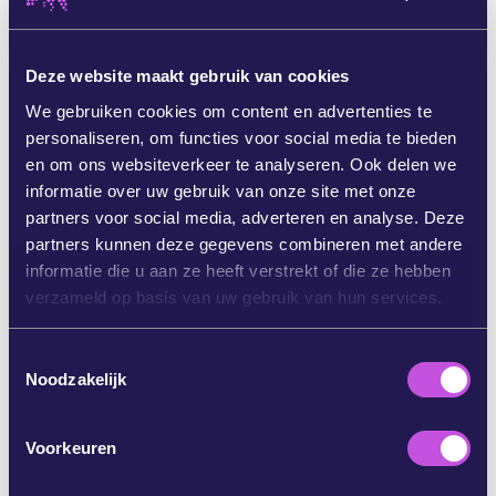
woorden alleen heeft Macron niet meer genoeg.
Nu moet hij handelen. Frankrijk kan de
milieubeschermer voor deze straf behoeden: de
Deze website maakt gebruik van cookies
president kan de Franse nationaliteit en politiek
asiel verlenen aan Watson, die zijn leven in het
We gebruiken cookies om content en advertenties te
teken heeft gezet van de bescherming van onze
personaliseren, om functies voor social media te bieden
planeet. [1]
en om ons websiteverkeer te analyseren. Ook delen we
informatie over uw gebruik van onze site met onze
Volgens advocaat William Bourdan kan Frankrijk
partners voor social media, adverteren en analyse. Deze
“wanneer het maar wil asiel verlenen aan deze
partners kunnen deze gegevens combineren met andere
vrijheidsstrijder. Frankrijk kan dat, en moet dat.”
informatie die u aan ze heeft verstrekt of die ze hebben
[2] Politiek asiel is als een
schild voor Watson
verzameld op basis van uw gebruik van hun services.
tegen pogingen van Japan om zich met een
gevangenisstraf te wreken.
T
Noodzakelijk
Door asiel te verlenen zou Macron duidelijk kleur
o
bekennen: Frankrijk, en daarmee Europa, is een
e
land
dat bescherming verleent aan de
s
Voorkeuren
verdedigers van het milieu en van
t
mensenrechten.
Paul Watson verdient onze
e