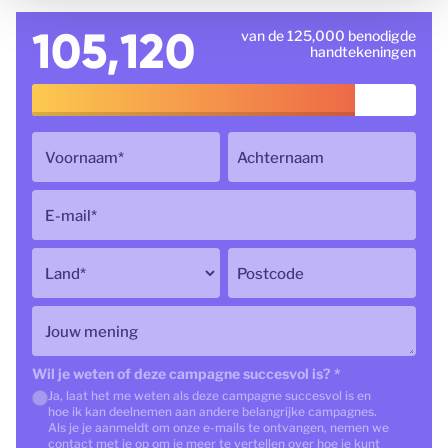
105,120
van de 125,000 benodigde
handtekeningen
Voornaam
*
Achternaam
E-mail
*
Land
*
Postcode
Jouw mening
Wil je weten of deze campagne succesvol is?
*
Ja, laat het me weten als deze campagne succesvol is en
hoe ik kan deelnemen aan andere belangrijke campagnes.
Als je je aanmeldt om onze e-mails te ontvangen, nemen we
contact met je op om je meer te vertellen over hoe je kunt