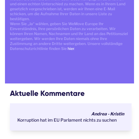
und einen echten Unterschied zu machen. Wenn es in Ihrem Land
gesetzlich vorgeschrieben ist, werden wir Ihnen eine E-Mail
schicken, um die Aufnahme Ihrer Daten in unsere Liste zu
bestätigen.
Wenn Sie „Ja“ wählen, geben Sie WeMove Europe Ihr
Einverständnis, Ihre persönlichen Daten zu verarbeiten. Wir
können Ihren Namen, Nachnamen und Ihr Land an das Petitionsziel
weitergeben. Wir werden Ihre Daten niemals ohne Ihre
Zustimmung an andere Dritte weitergeben. Unsere vollständige
Datenschutzrichtlinie finden Sie
hier
.
Aktuelle Kommentare
Andrea - Kristin
Korruption hat im EU Parlament nichts zu suchen