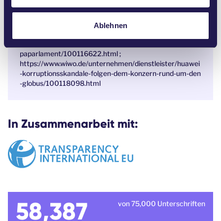
h
https://www.lobbycontrol.de/lobbyismus-in-der-eu/hu
l
awei-gate-neuer-korruptionsskandal-erschuettert-das-
eu-parlament-120196/
Ablehnen
https://www.handelsblatt.com/politik/international/korr
uptionsverdacht-huawei-skandal-erschuettert-das-euro
paparlament/100116622.html ;
https://www.wiwo.de/unternehmen/dienstleister/huawei
-korruptionsskandale-folgen-dem-konzern-rund-um-den
-globus/100118098.html
In Zusammenarbeit mit:
58,387
von 75,000 Unterschriften