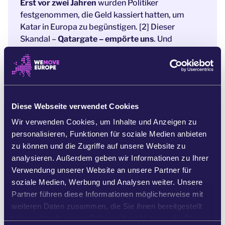
Erst vor zwei Jahren
wurden Politiker
festgenommen, die Geld kassiert hatten, um
Katar in Europa zu begünstigen. [2] Dieser
Skandal –
Qatargate – empörte uns
. Und
gemeinsam haben wir gehandelt.
Tausende von uns überfluteten die
Posteingänge der EU-Gesetzgeber
und
forderten strengere Regeln gegen Korruption und
Diese Webseite verwendet Cookies
zwielichtige Lobbyarbeit. Sie haben uns, mehr
oder weniger, erhört. Die von ihnen
Wir verwenden Cookies, um Inhalte und Anzeigen zu
verabschiedeten Reformen waren bei weitem
personalisieren, Funktionen für soziale Medien anbieten
nicht streng genug, aber
ohne öffentlichen Druck
zu können und die Zugriffe auf unsere Website zu
hätten selbst diese nicht stattgefunden
. [3]
analysieren. Außerdem geben wir Informationen zu Ihrer
Verwendung unserer Website an unsere Partner für
Jetzt, da der zweite Korruptionsskandal in den
soziale Medien, Werbung und Analysen weiter. Unsere
Medien für Aufmerksamkeit sorgt, [4]
können
Partner führen diese Informationen möglicherweise mit
sich die Politiker nicht mehr wegducken
. Sie
weiteren Daten zusammen, die Sie ihnen bereitgestellt
werden das Problem nicht von allein lösen – aber
haben oder die sie im Rahmen Ihrer Nutzung der Dienste
sie werden reagieren müssen, wenn wir genug