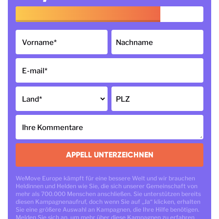
Vorname
*
Nachname
E-mail
*
Land
*
PLZ
Ihre Kommentare
APPELL UNTERZEICHNEN
WeMove Europe kämpft für eine bessere Welt und wir brauchen
Heldinnen und Helden wie Sie, die sich unserer Gemeinschaft von
mehr als 700.000 Menschen anschließen. Sie unterstützen bereits
diesen Kampagnenaufruf, doch wenn Sie auf „Ja“ klicken, erhalten
Sie eine größere Auswahl an Kampagnen, die Ihre Hilfe benötigen.
Melden Sie sich an, um mehr über diese Kampagnen zu erfahren