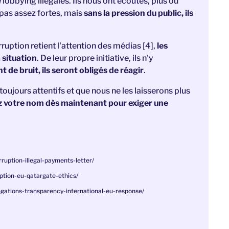
e lobbying illégales. Ils nous ont écoutés, plus ou
 pas assez fortes, mais
sans la pression du public, ils
uption retient l'attention des médias [4],
les
 situation
. De leur propre initiative, ils n'y
t de bruit,
ils seront obligés de réagir
.
jours attentifs et que nous ne les laisserons plus
z votre nom dès maintenant pour exiger une
rruption-illegal-payments-letter/
uption-eu-qatargate-ethics/
egations-transparency-international-eu-response/