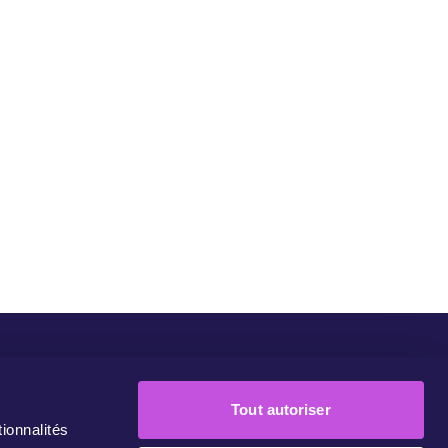
eMove Europe
Nos Campagnes
Rejoignez-Nous!
Contact
Tout autoriser
ionnalités