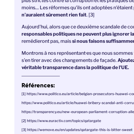
plus strictes contre la corruption et les pratiques d
moins... Les réformes qu'ils ont adoptées n'étaient
n'auraient sûrement rien fait
. [3]
Aujourd'hui, alors que ce deuxième scandale de corr
responsables politiques ne peuvent plus ignorer la
remédieront pas, mais
si nous faisons suffisammen
Montrons à nos représentant·es que nous sommes tou
s'en tirer avec des changements de façade.
Ajoute
véritable transparence dans la politique de l'UE.
Références:
[1]
https://www.politico.eu/article/belgian-prosecutors-huawei-co
https://www.politico.eu/article/huawei-bribery-scandal-anti-corr
https://transparency.eu/new-european-parliament-corruption-all
[2] https://www.euractiv.com/topics/qatargate
[3] https://wemove.eu/en/updates/qatargate-this-is-bitter-sweet