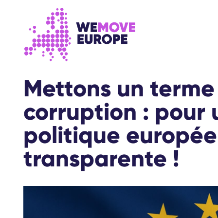
Aller au contenu principal
Passer à la navigation en pied de page
Mettons un terme 
corruption : pour
politique europée
transparente !