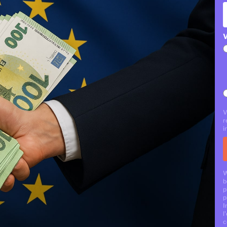
V
V
r
i
W
b
p
p
I
l
c