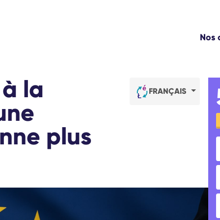
WE
Nos
NO
L'
TR
à la
CO
FRANÇAIS
C
 une
nne plus