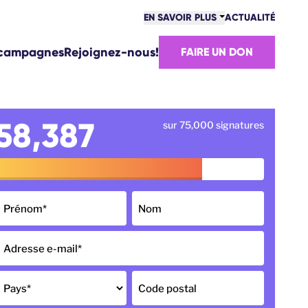
EN SAVOIR PLUS
ACTUALITÉ
MOVE EUROPE
 campagnes
Rejoignez-nous!
FAIRE UN DON
S VICTOIRES
ÉQUIPE
AVAILLEZ AVEC NOUS!
MMENT SOMMES-NOUS FINANCÉS?
58,387
sur 75,000 signatures
ONTACT
Prénom
*
Nom
Adresse e-mail
*
Pays
*
Code postal