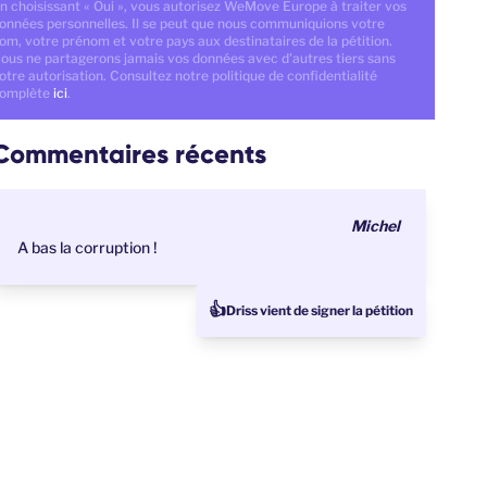
n choisissant « Oui », vous autorisez WeMove Europe à traiter vos
onnées personnelles. Il se peut que nous communiquions votre
om, votre prénom et votre pays aux destinataires de la pétition.
ous ne partagerons jamais vos données avec d'autres tiers sans
otre autorisation. Consultez notre politique de confidentialité
omplète
ici
.
Commentaires récents
Michel
A bas la corruption !
👍
Driss vient de signer la pétition