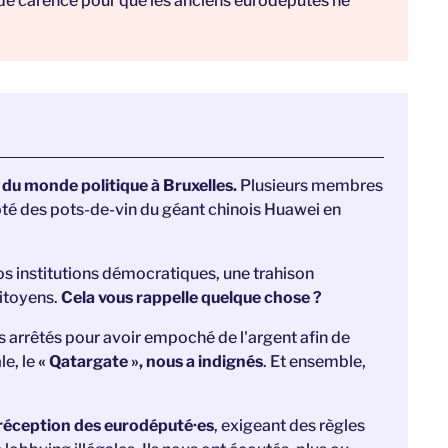
 de carence pour que les anciens eurodéputés ne
 du monde politique à Bruxelles.
Plusieurs membres
té des pots-de-vin du géant chinois Huawei en
 nos institutions démocratiques, une trahison
citoyens.
Cela vous rappelle quelque chose ?
ns arrêtés pour avoir empoché de l'argent afin de
le, le
« Qatargate », nous a indignés
. Et ensemble,
e réception des eurodéputé·es
, exigeant des règles