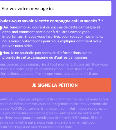
Ecrivez votre message ici
oulez-vous savoir si cette campagne est un succès ?
*
Oui, tenez-moi au courant du succès de cette campagne et
dites-moi comment participer à d'autres campagnes
importantes. Si vous vous inscrivez pour recevoir nos emails,
nous vous contacterons pour vous expliquer comment vous
pouvez nous aider.
Non. Je ne souhaite pas recevoir d'informations sur les
progrès de cette campagne ou d'autres campagnes.
ous pouvez vous désinscrire à tout moment. Il vous suffit de vous
endre sur notre page de désinscription. En saisissant vos
nformations, vous confirmez que vous avez au moins 16 ans.
JE SIGNE LA PÉTITION
eMove Europe se bat pour bâtir un monde meilleur et nous avons
esoin de héros comme vous pour rejoindre notre mouvements de
lus de 700 000 citoyens. En cliquant sur « Oui », vous recevrez un
lus grand nombre de campagnes qui ont besoin de votre aide.
nscrivez-vous pour en savoir plus et faire la différence. Si la loi
'exige dans votre pays, nous vous enverrons un e-mail pour
onfirmer l'ajout de vos données à notre liste.