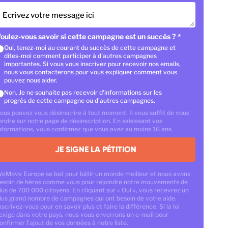
Ecrivez votre message ici
oulez-vous savoir si cette campagne est un succès ?
*
Oui, tenez-moi au courant du succès de cette campagne et
dites-moi comment participer à d'autres campagnes
importantes. Si vous vous inscrivez pour recevoir nos emails,
nous vous contacterons pour vous expliquer comment vous
pouvez nous aider.
Non. Je ne souhaite pas recevoir d'informations sur les
progrès de cette campagne ou d'autres campagnes.
ous pouvez vous désinscrire à tout moment. Il vous suffit de vous
endre sur notre page de désinscription. En saisissant vos
nformations, vous confirmez que vous avez au moins 16 ans.
JE SIGNE LA PÉTITION
eMove Europe se bat pour bâtir un monde meilleur et nous avons
esoin de héros comme vous pour rejoindre notre mouvements de
lus de 700 000 citoyens. En cliquant sur « Oui », vous recevrez un
lus grand nombre de campagnes qui ont besoin de votre aide.
nscrivez-vous pour en savoir plus et faire la différence. Si la loi
'exige dans votre pays, nous vous enverrons un e-mail pour
onfirmer l'ajout de vos données à notre liste.