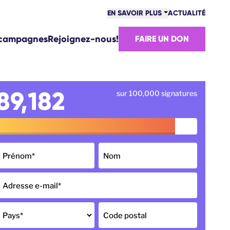
EN SAVOIR PLUS
ACTUALITÉ
MOVE EUROPE
 campagnes
Rejoignez-nous!
FAIRE UN DON
S VICTOIRES
ÉQUIPE
AVAILLEZ AVEC NOUS!
MMENT SOMMES-NOUS FINANCÉS?
89,182
sur 100,000 signatures
ONTACT
Prénom
*
Nom
Adresse e-mail
*
Pays
*
Code postal