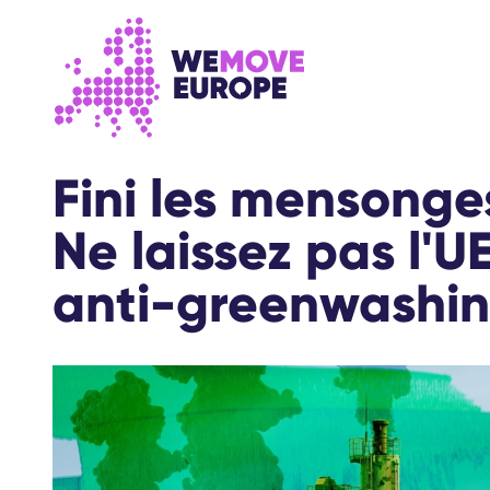
Aller au contenu principal
Passer à la navigation en pied de page
Fini les mensonges
Ne laissez pas l'UE
anti-greenwashin