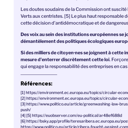
Les doutes soudains de la Commission ont suscité 
Verts aux centristes. [5] Le plus haut responsable 
cette décision d'antidémocratique et de dangereus
Des voix au sein des institutions européennes se jo
démantèlement des politiques écologiques europ
Si des milliers de citoyen·nes se joignent à cette 
mesure d'enterrer discrètement cette loi
. Forçons
qui engage la responsabilité des entreprises en c
Références:
[1] https://environment.ec.europa.eu/topics/circular-ec
[2] https://environment.ec.europa.eu/topics/circular-ec
[3] https://www.politico.eu/article/greenwashing-law-bru
push/
[4] [5] https://euobserver.com/eu-political/ar48ef688d
[6] https://bsky.app/profile/teresaribera.ec.europa.eu/pos
https://www.politico.eu/article/ribera-fought-against-co