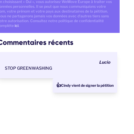
n choisissant « Oui », vous autorisez WeMove Europe à traiter vos
onnées personnelles. Il se peut que nous communiquions votre
om, votre prénom et votre pays aux destinataires de la pétition.
ous ne partagerons jamais vos données avec d'autres tiers sans
otre autorisation. Consultez notre politique de confidentialité
omplète
ici
.
Commentaires récents
Lucio
STOP GREENWASHING
👍
Cindy vient de signer la pétition