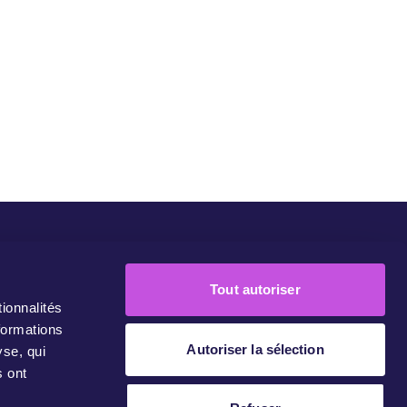
eMove Europe
Nos Campagnes
Rejoignez-Nous!
Contact
Tout autoriser
ionnalités
formations
Autoriser la sélection
yse, qui
s ont