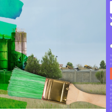
V
V
r
i
W
b
p
p
I
l
c