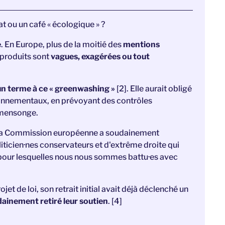
t ou un café « écologique » ?
e
. En Europe, plus de la moitié des
mentions
 produits sont
vagues, exagérées ou tout
un terme à ce « greenwashing »
[2]. Elle aurait obligé
ronnementaux, en prévoyant des contrôles
 mensonge.
s, la Commission européenne a soudainement
liticien·nes conservateurs et d'extrême droite qui
s pour lesquelles nous nous sommes battu·es avec
et de loi, son retrait initial avait déjà déclenché un
ainement retiré leur soutien
. [4]