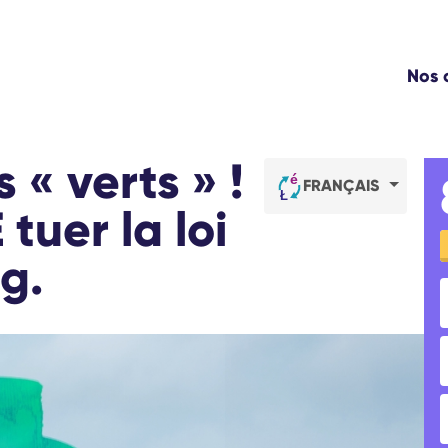
WE
Nos
NO
L'
TR
 « verts » !
CO
FRANÇAIS
C
 tuer la loi
g.