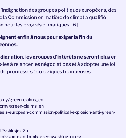
l'indignation des groupes politiques européens, des
de la Commission en matière de climat a qualifié
e pour les progrès climatiques. [6]
ignent enfin à nous pour exiger la fin du
éennes.
indignation, les groupes d'intérêts ne seront plus en
-les à relancer les négociations et à adopter une loi
as de promesses écologiques trompeuses.
onomy/green-claims_en
onomy/green-claims_en
ssels-european-commission-political-explosion-anti-green-
t/3lsblrsjclc2u
mmission-plan-to-nix-greenwashing-rules/