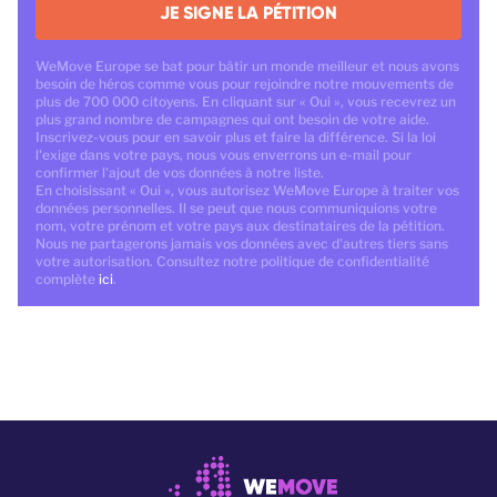
JE SIGNE LA PÉTITION
WeMove Europe se bat pour bâtir un monde meilleur et nous avons
besoin de héros comme vous pour rejoindre notre mouvements de
plus de 700 000 citoyens. En cliquant sur « Oui », vous recevrez un
plus grand nombre de campagnes qui ont besoin de votre aide.
Inscrivez-vous pour en savoir plus et faire la différence. Si la loi
l'exige dans votre pays, nous vous enverrons un e-mail pour
confirmer l'ajout de vos données à notre liste.
En choisissant « Oui », vous autorisez WeMove Europe à traiter vos
données personnelles. Il se peut que nous communiquions votre
nom, votre prénom et votre pays aux destinataires de la pétition.
Nous ne partagerons jamais vos données avec d'autres tiers sans
votre autorisation. Consultez notre politique de confidentialité
complète
ici
.