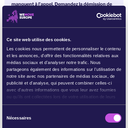
manquent à l’appel. Demandez la démission de
Leggeri !
Même si Leggeri démissionne, notre combat
contre les actions de FRONTEX ne s’arrêtera
pas là.
L’agence mène ses activités dans un total
Ce site web utilise des cookies.
flou juridique. À ce jour, il n’existe aucun moyen
Les cookies nous permettent de personnaliser le contenu
pour lui demander de rendre des comptes. Se
et les annonces, d'offrir des fonctionnalités relatives aux
débarrasser de Leggeri ne sera qu'une première
médias sociaux et d'analyser notre trafic. Nous
étape, mais elle sera cruciale si nous souhaitons
partageons également des informations sur l'utilisation de
réformer FRONTEX.
notre site avec nos partenaires de médias sociaux, de
publicité et d'analyse, qui peuvent combiner celles-ci
Références:
avec d'autres informations que vous leur avez fournies
https://www.nytimes.com/2020/11/26/world/europe/
ou qu'ils ont collectées lors de votre utilisation de leurs
frontex-migrants-pushback-greece.html
services.
https://www.bellingcat.com/news/2020/10/23/frontex-
S
at-fault-european-border-force-complicit-in-illegal-push
Nécessaires
é
backs/
l