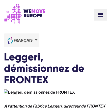
Aller au contenu principal
Passer à la navigation en pied de page
AFFIC
EN SAVOIR PLUS
WEMOVE EUROPE
ACTUALITÉ
FRANÇAIS
NOS VICTOIRES
Nos campagnes
L'ÉQUIPE
Leggeri,
TRAVAILLEZ AVEC NOUS!
Rejoignez-nous!
COMMENT SOMMES-NOUS FINANCÉS?
démissionnez de
CONTACT
FAIRE UN DON
FRONTEX
À l’attention de Fabrice Leggeri, directeur de FRONTEX