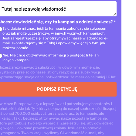
Tutaj napisz swoją wiadomość
hcesz dowiedzieć się, czy ta kampania odniesie sukces?
*
Tak, dajcie mi znać, jeśli ta kampania zakończy się sukcesem
oraz jak mogę uczestniczyć w innych ważnych kampaniach.
Jeśli zarejestrujesz się, aby otrzymywać nasze wiadomości e-
mail, skontaktujemy się z Tobą i opowiemy więcej o tym, jak
możesz pomóc.
Nie. Nie chcę otrzymywać informacji o postępach tej ani
innych kampanii.
ożesz zrezygnować z subskrypcji w dowolnym momencie.
ystarczy przejść do naszej strony rezygnacji z subskrypcji.
prowadzając swoje dane, potwierdzasz, że masz co najmniej 16 lat.
PODPISZ PETYCJĘ
eMove Europe walczy o lepszy świat i potrzebujemy bohaterów i
ohaterki takie jak Ty, którzy dołączą do naszej społeczności liczącej
uż ponad 700.000 osób. Już teraz wspierasz tę kampanię, ale
likając „Tak”, będziesz otrzymywać nasze pozostałe kampanie,
tóre potrzebują Twojego wsparcia. Zarejestruj się, aby dowiedzieć
ię więcej i dokonać prawdziwej zmiany. Jeśli jest to prawnie
ymagane w Twoim kraju, wyślemy Ci wiadomość e-mail, aby