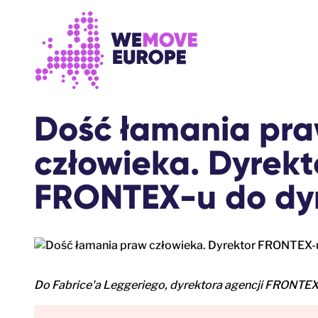
Przejdź do głównej treści
Przejdź do stopki
Dość łamania pr
człowieka. Dyrekt
FRONTEX-u do dym
Do Fabrice'a Leggeriego, dyrektora agencji FRONTE