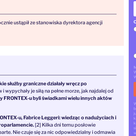
C
znie ustąpił ze stanowiska dyrektora agencji
M
W
W
e służby graniczne działały wręcz po
 wypychały je siłą na pełne morze, jak najdalej od
cy FRONTEX-u byli świadkami wielu innych aktów
W
b
j
ONTEX-u, Fabrice Leggeri: wiedząc o nadużyciach i
k
k
roparlamencie.
[2] Kilka dni temu posłowie
s
parte. Nie czuje się za nic odpowiedzialny i odmawia
w