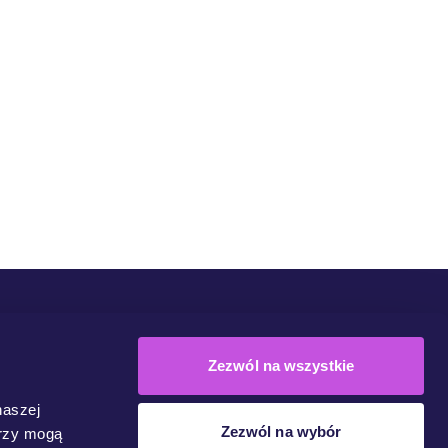
Społeczność
Kampanie
Dołącz Do Ruchu
Kontakt
Zezwól na wszystkie
naszej
Zezwól na wybór
erzy mogą