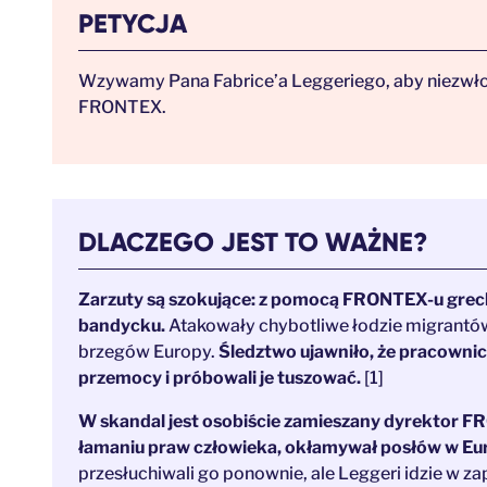
PETYCJA
Wzywamy Pana Fabrice’a Leggeriego, aby niezwłoc
FRONTEX.
DLACZEGO JEST TO WAŻNE?
Zarzuty są szokujące: z pomocą FRONTEX-u grecki
bandycku.
Atakowały chybotliwe łodzie migrantów i
brzegów Europy.
Śledztwo ujawniło, że pracowni
przemocy i próbowali je tuszować.
[1]
W skandal jest osobiście zamieszany dyrektor FR
łamaniu praw człowieka, okłamywał posłów w Eu
przesłuchiwali go ponownie, ale Leggeri idzie w za