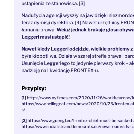
ustąpienia ze stanowiska. [3]
Nadużycia agencji wyszły na jaw dzięki niezmordo
teraz dymisji dyrektora. [4] Nawet urzędnicy FR
łamaniu prawa!
Wciąż jednak brakuje głosu obywat
Leggeri musi ustąpić!
Nawet kiedy Leggeri odejdzie, wielkie problemy
była kłopotliwa. Działa w szarej strefie prawa i ba
Usunięcie Leggeriego to jedynie pierwszy krok – al
nadzieję na likwidację FRONTEX-u.
Przypisy:
https://www.nytimes.com/2020/11/26/world/europe/f
https://www.bellingcat.com/news/2020/10/23/frontex-at-
s/
https://www.guengl.eu/frontex-chief-must-be-sacked
https://www.socialistsanddemocrats.eu/newsroom/sds-cal