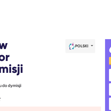
aw
POLSKI
or
isji
X