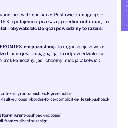
p
W
o
wanej pracy dziennikarzy. Posłowie domagają się
n
u
ONTEX-u potajemnie przekazują mediom informacje o
z
eli i obywatelek. Dołącz i powiedzmy to razem:
 z FRONTEX-em pozostaną.
Ta organizacja zawsze
rdzo trudno jest pociągnąć ją do odpowiedzialności.
e krok konieczny, jeśli chcemy mieć jakąkolwiek
rontex-migrants-pushback-greece.html
fault-european-border-force-complicit-in-illegal-pushback
-after-migrant-pushback-expose/
l-frontex-director-resign