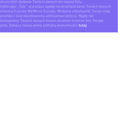
otwierdzić dodanie Twoich danych do naszej listy.
ybierając „Tak”, wyrażasz zgodę na przetwarzanie Twoich danych
sobowych przez WeMove Europe. Możemy udostępnić Twoje imię,
azwisko i kraj docelowemu adresatowi petycji. Nigdy nie
dostępnimy Twoich danych innym stronom trzecim bez Twojej
gody. Zobacz naszą pełną politykę prywatności
tutaj
.