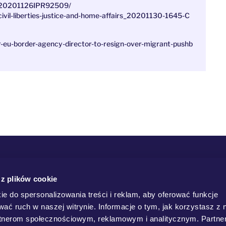
om/20201126IPR92509/
ivil-liberties-justice-and-home-affairs_20201130-1645-C
eu-border-agency-director-to-resign-over-migrant-pushb
 z plików cookie
ie do spersonalizowania treści i reklam, aby oferować funkcje
wać ruch w naszej witrynie. Informacje o tym, jak korzystasz z 
rtnerom społecznościowym, reklamowym i analitycznym. Partn