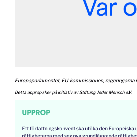
Europaparlamentet, EU-kommissionen, regeringarna i
Detta upprop sker på initiativ av Stiftung Jeder Mensch e.V.
UPPROP
Ett författningskonvent ska utöka den Europeisk
rättigheterna med sex nya grundläggande rättighet