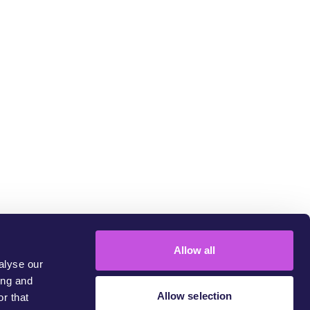
um
Allow all
alyse our
ing and
Allow selection
r that
 challenge injustice.