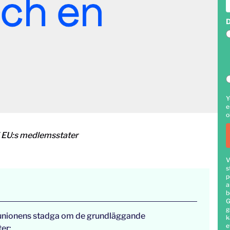
D
Y
e
o
 EU:s medlemsstater
V
s
p
a
b
G
g
a unionens stadga om de grundläggande
k
e
er: