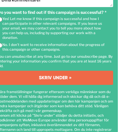
Dina kommentarer
o you want to find out if this campaign is successful?
*
Yes! Let me know if this campaign is successful and how I
can participate in other relevant campaigns. If you leave us
your email, we may contact you to tell you more about how
you can help us, including by supporting our work with a
donation.
No. I don't want to receive information about the progress of
this campaign or other campaigns.
ou can unsubscribe at any time. Just go to our unsubscribe page. By
ntering your information you confirm that you are at least 16 years
ld.
SKRIV UNDER »
åra framställningar fungerar eftersom verkliga människor som du
töder dem. Vi vill hålla dig informerad och skickar dig då och då e-
ostmeddelanden med uppdateringar om den här kampanjen och om
ndra kampanjer och åtgärder som kan behöva ditt stöd. Vänligen
ekräfta och gå med i vår gemenskap.
enom att klicka på ”Skriv under” stödjer du detta initiativ, och
odkänner att WeMove Europe använder dina personuppgifter för
ampanjens syften, inklusive överlämnandet av ditt förnamn,
fternamn och land till uppropets mottagare. Om du inte registrerar