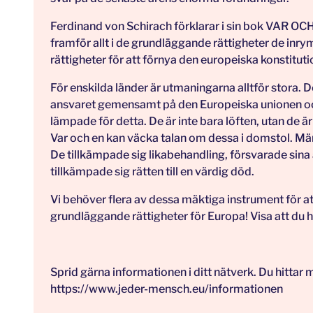
Ferdinand von Schirach förklarar i sin bok VAR OCH E
framför allt i de grundläggande rättigheter de inr
rättigheter för att förnya den europeiska konstituti
För enskilda länder är utmaningarna alltför stora.
ansvaret gemensamt på den Europeiska unionen och
lämpade för detta. De är inte bara löften, utan de 
Var och en kan väcka talan om dessa i domstol. Männ
De tillkämpade sig likabehandling, försvarade sina 
tillkämpade sig rätten till en värdig död.
Vi behöver flera av dessa mäktiga instrument för at
grundläggande rättigheter för Europa! Visa att du 
Sprid gärna informationen i ditt nätverk. Du hittar m
https://www.jeder-mensch.eu/informationen