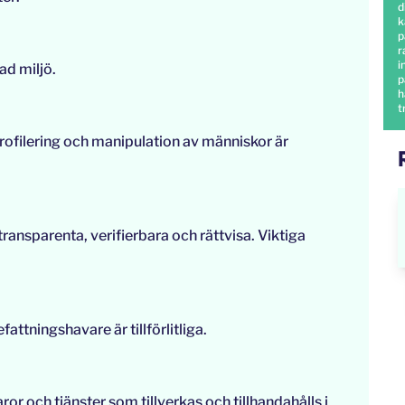
d
k
p
r
i
ad miljö.
p
h
t
 Profilering och manipulation av människor är
 transparenta, verifierbara och rättvisa. Viktiga
efattningshavare är tillförlitliga.
ror och tjänster som tillverkas och tillhandahålls i