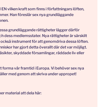
N vilken kraft som finns i författningars löften,
ymmer. Han föreslår sex nya grundläggande
onen.
 Dessa grundläggande rättigheter lägger därför
 dess medlemsstater. Nya rättigheter är särskilt
är också instrument för att genomdriva dessa löften.
iskor har gjort detta överallt där det var möjligt.
åsikter, skyddade församlingar, räddade liv eller
t forma vår framtid i Europa. Vi behöver sex nya
håller med genom att skriva under uppropet!
er material att dela här: