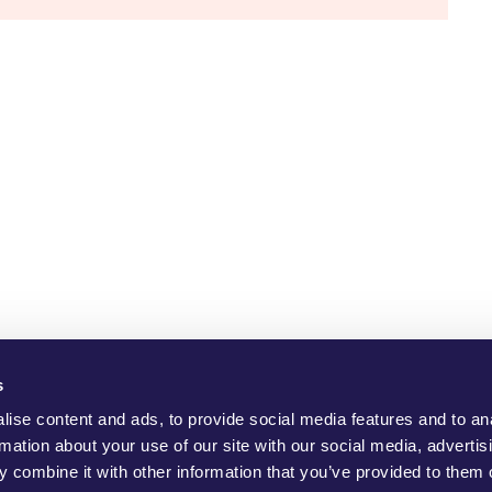
s
ho Are We?
YouMove Campaigns
Log-In
Help
Impress
ise content and ads, to provide social media features and to an
rmation about your use of our site with our social media, advertis
 combine it with other information that you’ve provided to them o
to promote positive social change, to protect the environment and to