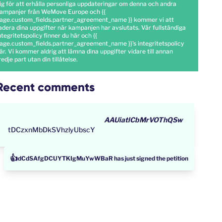
ig för att erhålla personliga uppdateringar om denna och andra
ampanjer från WeMove Europe och {{
age.custom_fields.partner_agreement_name }} kommer vi att
adera dina uppgifter när kampanjen har avslutats. Vår fullständiga
ntegritetspolicy finner du
här
och {{
age.custom_fields.partner_agreement_name }}'s integritetspolicy
är
. Vi kommer aldrig att lämna dina uppgifter vidare till annan
redje part utan din tillåtelse.
Recent comments
AAUiatlCbMrVOThQSw
tDCzxnMbDkSVhzlyUbscY
👍
dCdSAfgDCUYTKIgMuYwWBaR has just signed the petition