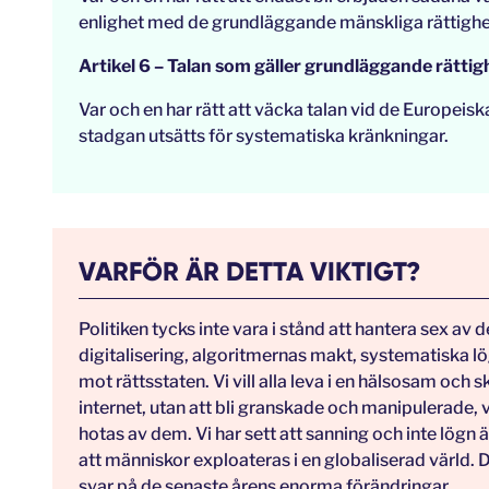
enlighet med de grundläggande mänskliga rättighe
Artikel 6 – Talan som gäller grundläggande rättig
Var och en har rätt att väcka talan vid de Europeis
stadgan utsätts för systematiska kränkningar.
VARFÖR ÄR DETTA VIKTIGT?
Politiken tycks inte vara i stånd att hantera sex av 
digitalisering, algoritmernas makt, systematiska l
mot rättsstaten. Vi vill alla leva i en hälsosam och 
internet, utan att bli granskade och manipulerade, vi
hotas av dem. Vi har sett att sanning och inte lögn är
att människor exploateras i en globaliserad värld. 
svar på de senaste årens enorma förändringar.