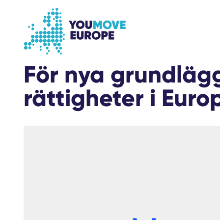
Go to main content
Skip to footer navigation
För nya grundlä
rättigheter i Euro