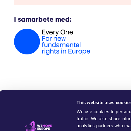
I samarbete med:
This website uses cookie
W
We use cookies to personal
traffic. We also share info
analytics partners who may
This website exists 