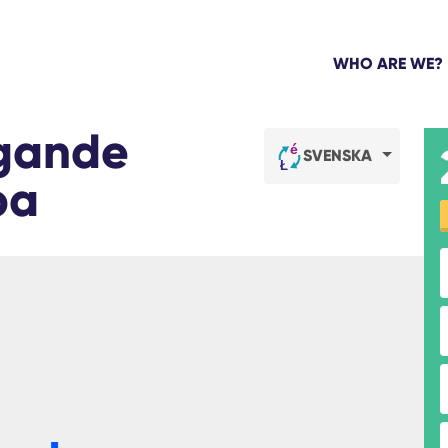
WHO ARE WE?
ggande
SVENSKA
pa