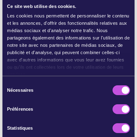
panies selling certain products on the EU market to trac
Ce site web utilise des cookies.
e their origin and show that they are not linked to forest
destruction or forest degradation. Negotiations in the E
Les cookies nous permettent de personnaliser le contenu
uropean Parliament and between national ministers will
et les annonces, d'offrir des fonctionnalités relatives aux
start soon. EU agriculture and environment ministers wil
médias sociaux et d'analyser notre trafic. Nous
l meet on 22 February and 17 March, while the members
of European Parliament have already started to define t
partageons également des informations sur l'utilisation de
heir position.
notre site avec nos partenaires de médias sociaux, de
publicité et d'analyse, qui peuvent combiner celles-ci
According to data from the World Bank data, on cons
avec d'autres informations que vous leur avez fournies
umer spending in nominal terms, available at: https://dat
a.worldbank.org/indicator/NE.CON.PRVT.CD?year_high_
ou qu'ils ont collectées lors de votre utilisation de leurs
desc=true
services.
https://www.greenpeace.org/eu-unit/issues/nature-f
S
ood/45739/forest-wrecking-industries-try-to-sabotage
Nécessaires
é
-new-eu-forest-law/
l
e
Préférences
c
t
103,785
sur 125,000 signatures
i
Statistiques
o