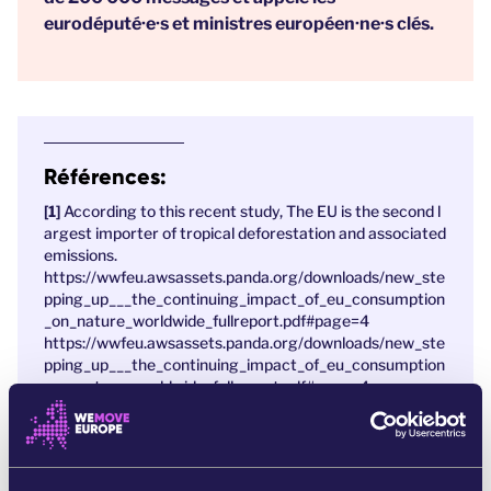
eurodéputé·e·s et ministres européen·ne·s clés.
Références:
According to this recent study, The EU is the second l
argest importer of tropical deforestation and associated
emissions.
https://wwfeu.awsassets.panda.org/downloads/new_ste
pping_up___the_continuing_impact_of_eu_consumption
_on_nature_worldwide_fullreport.pdf#page=4
https://wwfeu.awsassets.panda.org/downloads/new_ste
pping_up___the_continuing_impact_of_eu_consumption
_on_nature_worldwide_fullreport.pdf#page=4
In November 2021, The European Commission releas
ed a draft law to cut deforestation out of the EU’s supply
chains. The draft law would for the first time require com