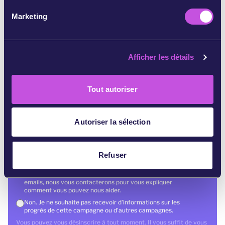
n
Marketing
d
u
Prénom
*
Nom
c
Afficher les détails
o
Adresse e-mail
*
n
s
Tout autoriser
e
Pays
*
Code postal
n
t
Autoriser la sélection
Ecrivez votre message ici
e
m
Voulez-vous savoir si cette campagne est un succès ?
*
e
Refuser
Oui, tenez-moi au courant du succès de cette campagne et
n
dites-moi comment participer à d'autres campagnes
importantes. Si vous vous inscrivez pour recevoir nos
t
emails, nous vous contacterons pour vous expliquer
comment vous pouvez nous aider.
Non. Je ne souhaite pas recevoir d'informations sur les
progrès de cette campagne ou d'autres campagnes.
Vous pouvez vous désinscrire à tout moment. Il vous suffit de vous