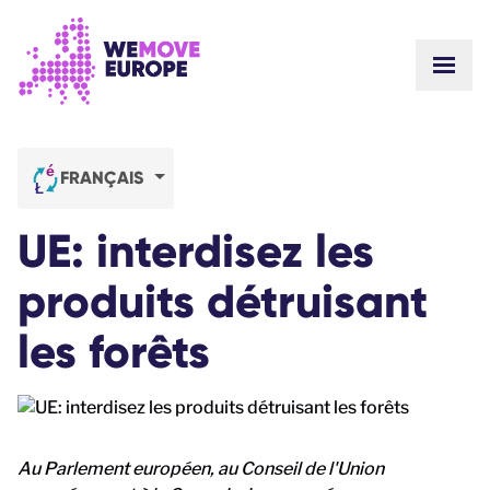
Aller au contenu principal
Passer à la navigation en pied de page
AFFIC
EN SAVOIR PLUS
WEMOVE EUROPE
ACTUALITÉ
FRANÇAIS
NOS VICTOIRES
Nos campagnes
L'ÉQUIPE
UE: interdisez les
TRAVAILLEZ AVEC NOUS!
Rejoignez-nous!
COMMENT SOMMES-NOUS FINANCÉS?
produits détruisant
CONTACT
FAIRE UN DON
les forêts
Au Parlement européen, au Conseil de l'Union