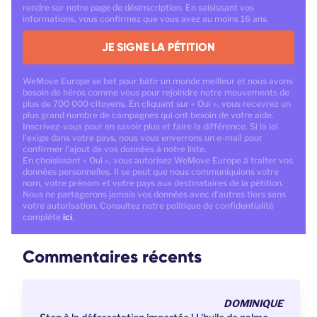
rendre sur notre page de désinscription. En saisissant vos
informations, vous confirmez que vous avez au moins 16 ans.
JE SIGNE LA PÉTITION
WeMove Europe se bat pour bâtir un monde meilleur et nous avons
besoin de héros comme vous pour rejoindre notre mouvements de
plus de 700 000 citoyens. En cliquant sur « Oui », vous recevrez un
plus grand nombre de campagnes qui ont besoin de votre aide.
Inscrivez-vous pour en savoir plus et faire la différence. Si la loi
l'exige dans votre pays, nous vous enverrons un e-mail pour
confirmer l'ajout de vos données à notre liste.
En choisissant « Oui », vous autorisez WeMove Europe à traiter vos
données personnelles. Il se peut que nous communiquions votre
nom, votre prénom et votre pays aux destinataires de la pétition.
Nous ne partagerons jamais vos données avec d'autres tiers sans
votre autorisation. Consultez notre politique de confidentialité
complète
ici
.
Commentaires récents
DOMINIQUE