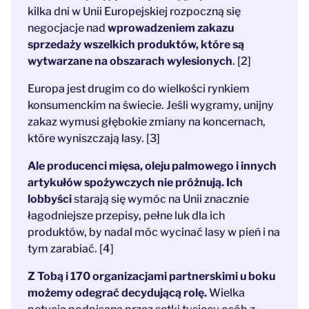
kilka dni w Unii Europejskiej rozpoczną się
negocjacje nad
wprowadzeniem zakazu
sprzedaży wszelkich produktów, które są
wytwarzane na obszarach wylesionych
. [2]
Europa jest drugim co do wielkości rynkiem
konsumenckim na świecie. Jeśli wygramy, unijny
zakaz wymusi głębokie zmiany na koncernach,
które wyniszczają lasy. [3]
Ale producenci mięsa, oleju palmowego i innych
artykułów spożywczych nie próżnują. Ich
lobbyści
starają się wymóc na Unii znacznie
łagodniejsze przepisy, pełne luk dla ich
produktów, by nadal móc wycinać lasy w pień i na
tym zarabiać. [4]
Z Tobą i 170 organizacjami partnerskimi u boku
możemy odegrać decydującą rolę.
Wielka