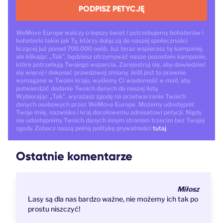
PODPISZ PETYCJĘ
WeMove Europe walczy o lepszy świat i potrzebujemy bohaterów i
bohaterki takie jak Ty, którzy dołączą do naszej społeczności
liczącej już ponad 700.000 osób. Już teraz wspierasz tę kampanię,
ale klikając „Tak”, będziesz otrzymywać nasze pozostałe kampanie,
które potrzebują Twojego wsparcia. Zarejestruj się, aby dowiedzieć
się więcej i dokonać prawdziwej zmiany. Jeśli jest to prawnie
wymagane w Twoim kraju, wyślemy Ci wiadomość e-mail, aby
potwierdzić dodanie Twoich danych do naszej listy.
Wybierając „Tak”, wyrażasz zgodę na przetwarzanie Twoich
danych osobowych przez WeMove Europe. Możemy udostępnić
Twoje imię, nazwisko i kraj docelowemu adresatowi petycji. Nigdy
nie udostępnimy Twoich danych innym stronom trzecim bez Twojej
zgody. Zobacz naszą pełną politykę prywatności
tutaj
.
Ostatnie komentarze
Miłosz
Lasy są dla nas bardzo ważne, nie możemy ich tak po
prostu niszczyć!