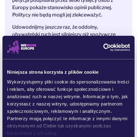
petycja podpisana przez setki tysięcy osób z
Europy pokaże stanowisko opinii publicznej.
Politycy nie będą mogli jej zlekceważyć.
Udowodnijmy jeszcze raz, że oddolny,
obywatelski ruch jest silniejszy niż spożywcze
lobby. Podpisz nasz apel!
Przypisy:
Według
niedawno opublikowanego badania
, Unia Euro
Niniejsza strona korzysta z plików cookie
pejska jest drugim co do wielkości importerem produktó
Wykorzystujemy pliki cookie do spersonalizowania treści
w pochodzących z terenów wylesionych – i związanych z
nimi emisji.
i reklam, aby oferować funkcje społecznościowe i
analizować ruch w naszej witrynie. Informacje o tym, jak
W listopadzie 2021 roku Komisja Europejska opubliko
korzystasz z naszej witryny, udostępniamy partnerom
wała projekt przepisów, dzięki którym towary pochodząc
społecznościowym, reklamowym i analitycznym.
e z wylesionych obszarów zniknęłyby z europejskich łańc
uchów dostaw. Proponowane przepisy po raz pierwszy n
Partnerzy mogą połączyć te informacje z innymi danymi
ałożyłyby wymóg, by firmy handlujące w Unii pewnymi p
otrzymanymi od Ciebie lub uzyskanymi podczas
roduktami śledziły ich pochodzenie oraz były w stanie wy
korzystania z ich usług.
kazać, że produkty te nie są powiązane z wylesianiem ani