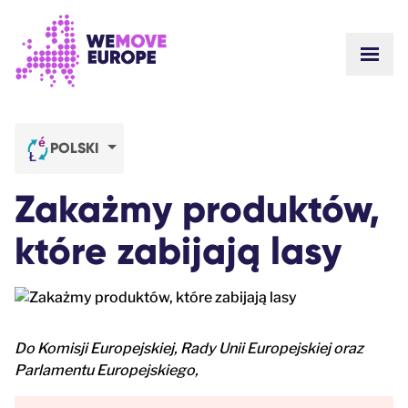
Przejdź do głównej treści
Przejdź do stopki
POKA
O NAS
SPOŁECZNOŚĆ
AKTUALNOŚCI
POLSKI
ZWYCIĘSTWA
Kampanie
ZESPÓŁ
Zakażmy produktów,
PRACA
Dołącz do ruchu
SKĄD MAMY FUNDUSZE
które zabijają lasy
KONTAKT
DORZUĆ SIĘ
Do Komisji Europejskiej, Rady Unii Europejskiej oraz
Parlamentu Europejskiego,