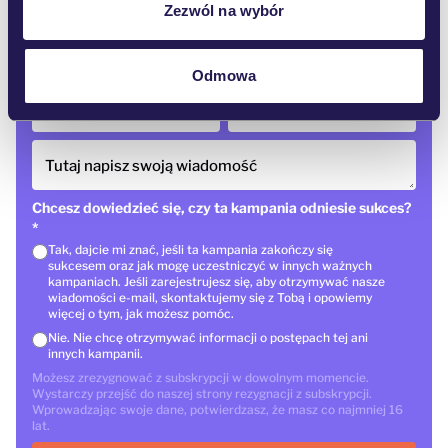
Zezwól na wybór
E-mail
*
Odmowa
Kraj
*
Kod pocztowy
Tutaj napisz swoją wiadomość
Chcesz dowiedzieć się, czy ta kampania odniesie sukces?
*
Tak, dajcie mi znać, jeśli ta kampania zakończy się
sukcesem oraz jak mogę uczestniczyć w innych ważnych
kampaniach. Jeśli zarejestrujesz się, aby otrzymywać nasze
wiadomości e-mail, skontaktujemy się z Tobą i opowiemy
więcej o tym, jak możesz pomóc.
Nie. Nie chcę otrzymywać informacji o postępach tej ani
innych kampanii.
Możesz zrezygnować z subskrypcji w dowolnym momencie.
Wystarczy przejść do naszej strony rezygnacji z subskrypcji.
Wprowadzając swoje dane, potwierdzasz, że masz co najmniej 16
lat.