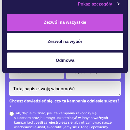
147,805
z 175,000 podpisów
Pokaż szczegóły
Zezwól na wszystkie
Imię
*
Nazwisko
Zezwól na wybór
E-mail
*
Odmowa
Kraj
*
Kod pocztowy
Tutaj napisz swoją wiadomość
Chcesz dowiedzieć się, czy ta kampania odniesie sukces?
*
Tak, dajcie mi znać, jeśli ta kampania zakończy się
sukcesem oraz jak mogę uczestniczyć w innych ważnych
kampaniach. Jeśli zarejestrujesz się, aby otrzymywać nasze
wiadomości e-mail, skontaktujemy się z Tobą i opowiemy