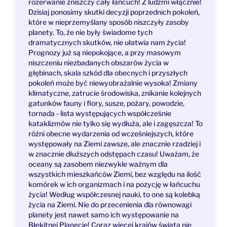
rozerwanie zniszczy cały łańcuch! Z ludźmi włącznie!
Dzisiaj ponosimy skutki decyzji poprzednich pokoleń,
które w nieprzemyślany sposób niszczyły zasoby
planety. To, że nie były świadome tych
dramatycznych skutków, nie ułatwia nam życia!
Prognozy już są niepokojące, a przy masowym
niszczeniu niezbadanych obszarów życia w
głębinach, skala szkód dla obecnych i przyszłych
pokoleń może być niewyobrażalnie wysoka! Zmiany
klimatyczne, zatrucie środowiska, znikanie kolejnych
gatunków fauny i flory, susze, pożary, powodzie,
tornada - lista występujących współcześnie
kataklizmów nie tylko się wydłuża, ale i zagęszcza! To
różni obecne wydarzenia od wcześniejszych, które
występowały na Ziemi zawsze, ale znacznie rzadziej i
w znacznie dłuższych odstępach czasu! Uważam, że
oceany są zasobem niezwykle ważnym dla
wszystkich mieszkańców Ziemi, bez względu na ilość
komórek w ich organizmach i na pozycję w łańcuchu
życia! Według współczesnej nauki, to one są kolebką
życia na Ziemi. Nie do przecenienia dla równowagi
planety jest nawet samo ich występowanie na
Błękitnej Planecie! Coraz więcej krajów świata nie