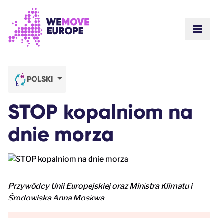
Przejdź do głównej treści
Przejdź do stopki
POKA
O NAS
SPOŁECZNOŚĆ
AKTUALNOŚCI
POLSKI
ZWYCIĘSTWA
Kampanie
ZESPÓŁ
STOP kopalniom na
PRACA
Dołącz do ruchu
SKĄD MAMY FUNDUSZE
dnie morza
KONTAKT
DORZUĆ SIĘ
Przywódcy Unii Europejskiej oraz Ministra Klimatu i
Środowiska Anna Moskwa