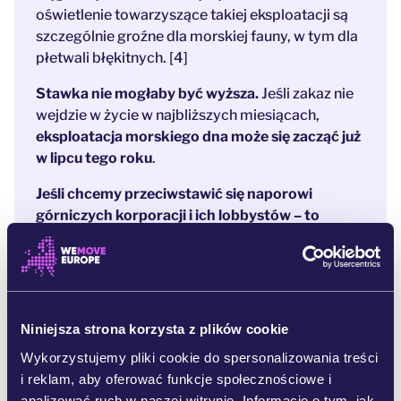
oświetlenie towarzyszące takiej eksploatacji są
szczególnie groźne dla morskiej fauny, w tym dla
płetwali błękitnych. [4]
Stawka nie mogłaby być wyższa.
Jeśli zakaz nie
wejdzie w życie w najbliższych miesiącach,
eksploatacja morskiego dna może się zacząć już
w lipcu tego roku
.
Jeśli chcemy przeciwstawić się naporowi
górniczych korporacji i ich lobbystów – to
wszystkie ręce na pokład, już teraz!
Im więcej z nas dołączy do apelu o zakaz
eksploatacji dna morskiego, tym trudniej będzie
decydentom zlekceważyć wolę społeczeństwa i
Niniejsza strona korzysta z plików cookie
poddać się naciskom lobbystów.
Wykorzystujemy pliki cookie do spersonalizowania treści
i reklam, aby oferować funkcje społecznościowe i
Przypisy:
analizować ruch w naszej witrynie. Informacje o tym, jak