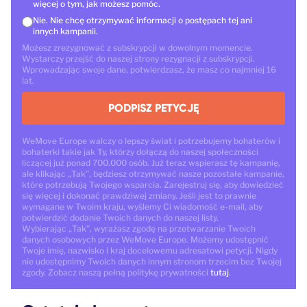
więcej o tym, jak możesz pomóc.
Nie. Nie chcę otrzymywać informacji o postępach tej ani
innych kampanii.
Możesz zrezygnować z subskrypcji w dowolnym momencie.
Wystarczy przejść do naszej strony rezygnacji z subskrypcji.
Wprowadzając swoje dane, potwierdzasz, że masz co najmniej 16
lat.
PODPISZ PETYCJĘ
WeMove Europe walczy o lepszy świat i potrzebujemy bohaterów i
bohaterki takie jak Ty, którzy dołączą do naszej społeczności
liczącej już ponad 700.000 osób. Już teraz wspierasz tę kampanię,
ale klikając „Tak”, będziesz otrzymywać nasze pozostałe kampanie,
które potrzebują Twojego wsparcia. Zarejestruj się, aby dowiedzieć
się więcej i dokonać prawdziwej zmiany. Jeśli jest to prawnie
wymagane w Twoim kraju, wyślemy Ci wiadomość e-mail, aby
potwierdzić dodanie Twoich danych do naszej listy.
Wybierając „Tak”, wyrażasz zgodę na przetwarzanie Twoich
danych osobowych przez WeMove Europe. Możemy udostępnić
Twoje imię, nazwisko i kraj docelowemu adresatowi petycji. Nigdy
nie udostępnimy Twoich danych innym stronom trzecim bez Twojej
zgody. Zobacz naszą pełną politykę prywatności
tutaj
.