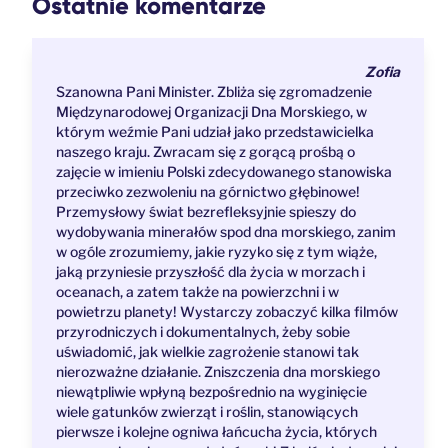
Ostatnie komentarze
Zofia
Szanowna Pani Minister. Zbliża się zgromadzenie
Międzynarodowej Organizacji Dna Morskiego, w
którym weźmie Pani udział jako przedstawicielka
naszego kraju. Zwracam się z gorącą prośbą o
zajęcie w imieniu Polski zdecydowanego stanowiska
przeciwko zezwoleniu na górnictwo głębinowe!
Przemysłowy świat bezrefleksyjnie spieszy do
wydobywania minerałów spod dna morskiego, zanim
w ogóle zrozumiemy, jakie ryzyko się z tym wiąże,
jaką przyniesie przyszłość dla życia w morzach i
oceanach, a zatem także na powierzchni i w
powietrzu planety! Wystarczy zobaczyć kilka filmów
przyrodniczych i dokumentalnych, żeby sobie
uświadomić, jak wielkie zagrożenie stanowi tak
nierozważne działanie. Zniszczenia dna morskiego
niewątpliwie wpłyną bezpośrednio na wyginięcie
wiele gatunków zwierząt i roślin, stanowiących
pierwsze i kolejne ogniwa łańcucha życia, których