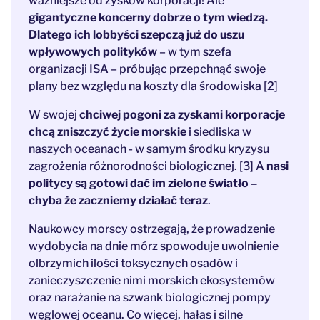
ważniejsze od zysków korporacji! Ale
gigantyczne koncerny dobrze o tym wiedzą.
Dlatego ich lobbyści szepczą już do uszu
wpływowych polityków
– w tym szefa
organizacji ISA – próbując przepchnąć swoje
plany bez względu na koszty dla środowiska [2]
W swojej
chciwej pogoni za zyskami korporacje
chcą zniszczyć życie morskie
i siedliska w
naszych oceanach - w samym środku kryzysu
zagrożenia różnorodności biologicznej. [3] A
nasi
politycy są gotowi dać im zielone światło –
chyba że zaczniemy działać teraz
.
Naukowcy morscy ostrzegają, że prowadzenie
wydobycia na dnie mórz spowoduje uwolnienie
olbrzymich ilości toksycznych osadów i
zanieczyszczenie nimi morskich ekosystemów
oraz narażanie na szwank biologicznej pompy
węglowej oceanu. Co więcej, hałas i silne