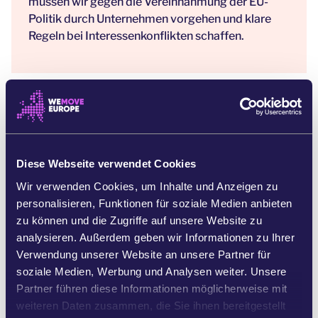
müssen wir gegen die Vereinnahmung der EU-
Politik durch Unternehmen vorgehen und klare
Regeln bei Interessenkonflikten schaffen.
WARUM DAS WICHTIG IST
In den letzten Jahrzehnten haben die fossilen
Diese Webseite verwendet Cookies
Giganten Millionen für Lobbyarbeit ausgegeben,
Wir verwenden Cookies, um Inhalte und Anzeigen zu
damit Europa vom Gas abhängig bleibt und der
personalisieren, Funktionen für soziale Medien anbieten
Übergang zu sauberer und nachhaltiger Energie
zu können und die Zugriffe auf unsere Website zu
gebremst wird. Die fossile Industrie wendet
analysieren. Außerdem geben wir Informationen zu Ihrer
dieselbe Taktik an wie Big Tobacco. Sie sponsert
Verwendung unserer Website an unsere Partner für
Greenwashing-Veranstaltungen für
soziale Medien, Werbung und Analysen weiter. Unsere
Politiker*innen und legt zweifelhafte
Partner führen diese Informationen möglicherweise mit
Forschungsergebnisse vor, die die Gefahren des
weiteren Daten zusammen, die Sie ihnen bereitgestellt
Klimawandels herunterspielen. Das ist