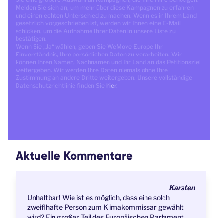
Melden Sie sich an, um mehr über diese Kampagnen zu erfahren
und einen echten Unterschied zu machen. Wenn es in Ihrem Land
gesetzlich vorgeschrieben ist, werden wir Ihnen eine E-Mail
schicken, um die Aufnahme Ihrer Daten in unsere Liste zu
bestätigen.
Wenn Sie „Ja“ wählen, geben Sie WeMove Europe Ihr
Einverständnis, Ihre persönlichen Daten zu verarbeiten. Wir
können Ihren Namen, Nachnamen und Ihr Land an das Petitionsziel
weitergeben. Wir werden Ihre Daten niemals ohne Ihre
Zustimmung an andere Dritte weitergeben. Unsere vollständige
Datenschutzrichtlinie finden Sie
hier
.
Aktuelle Kommentare
Karsten
Unhaltbar! Wie ist es möglich, dass eine solch
zweiflhafte Person zum Klimakommissar gewählt
wird? Ein großer Teil des Europäischen Parlament