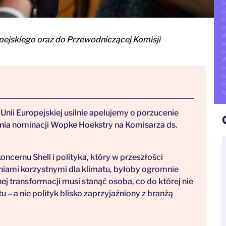
b
j
k
k
s
pejskiego oraz do Przewodniczącej Komisji
w
p
W
o
n
u
z
 Unii Europejskiej usilnie apelujemy o porzucenie
nia nominacji Wopke Hoekstry na Komisarza ds.
cernu Shell i polityka, który w przeszłości
zaniami korzystnymi dla klimatu, byłoby ogromnie
ej transformacji musi stanąć osoba, co do której nie
 – a nie polityk blisko zaprzyjaźniony z branżą