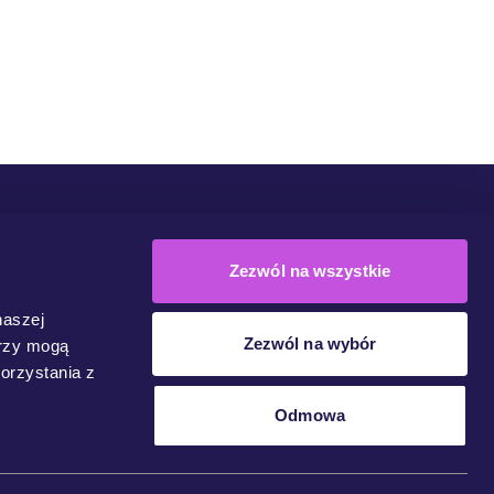
Społeczność
Kampanie
Dołącz Do Ruchu
Kontakt
Zezwól na wszystkie
naszej
Zezwól na wybór
erzy mogą
orzystania z
Odmowa