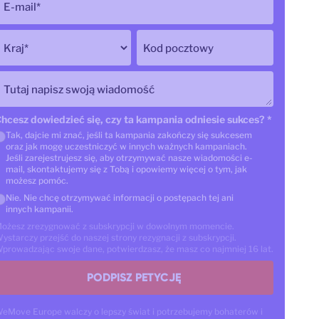
E-mail
*
Kraj
*
Kod pocztowy
Tutaj napisz swoją wiadomość
hcesz dowiedzieć się, czy ta kampania odniesie sukces?
*
Tak, dajcie mi znać, jeśli ta kampania zakończy się sukcesem
oraz jak mogę uczestniczyć w innych ważnych kampaniach.
Jeśli zarejestrujesz się, aby otrzymywać nasze wiadomości e-
mail, skontaktujemy się z Tobą i opowiemy więcej o tym, jak
możesz pomóc.
Nie. Nie chcę otrzymywać informacji o postępach tej ani
innych kampanii.
ożesz zrezygnować z subskrypcji w dowolnym momencie.
ystarczy przejść do naszej strony rezygnacji z subskrypcji.
prowadzając swoje dane, potwierdzasz, że masz co najmniej 16 lat.
PODPISZ PETYCJĘ
eMove Europe walczy o lepszy świat i potrzebujemy bohaterów i