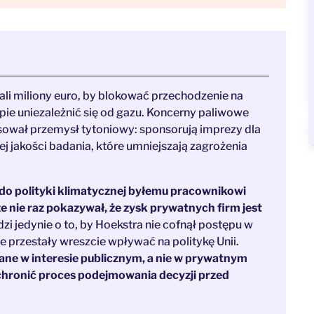
ali miliony euro, by blokować przechodzenie na
opie uniezależnić się od gazu. Koncerny paliwowe
sował przemysł tytoniowy: sponsorują imprezy dla
wej jakości badania, które umniejszają zagrożenia
 do polityki klimatycznej byłemu pracownikowi
e nie raz pokazywał, że zysk prywatnych firm jest
zi jedynie o to, by Hoekstra nie cofnął postępu w
we przestały wreszcie wpływać na politykę Unii.
ane w interesie publicznym, a nie w prywatnym
y chronić proces podejmowania decyzji przed