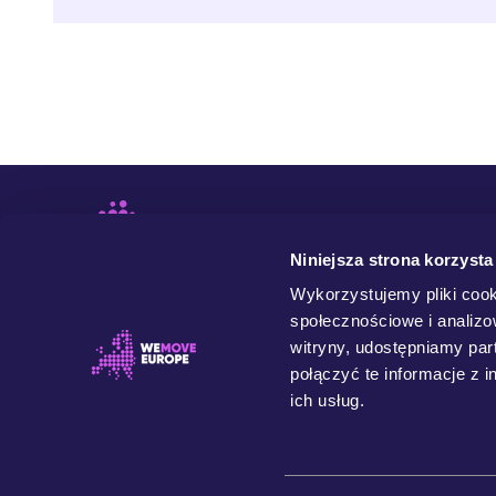
Niniejsza strona korzysta
Wykorzystujemy pliki cook
społecznościowe i analizo
witryny, udostępniamy pa
połączyć te informacje z 
ich usług.
WeMove Europe to ruch społeczny łączący ludzi z
różnych państw i środowisk, których wspólnym celem
jest budowanie lepszej Europy. Chcemy demokratycznej
Unii Europejskiej współtworzonej przez jej obywatelki i
obywateli, w której szanuje się zasady sprawiedliwości
społeczno-ekonomicznej i chroni środowisko naturalne.