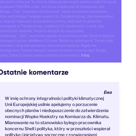
ohaterki takie jak Ty, którzy dołączą do naszej społeczności liczącej
uż ponad 700.000 osób. Już teraz wspierasz tę kampanię, ale
likając „Tak”, będziesz otrzymywać nasze pozostałe kampanie,
tóre potrzebują Twojego wsparcia. Zarejestruj się, aby dowiedzieć
ię więcej i dokonać prawdziwej zmiany. Jeśli jest to prawnie
ymagane w Twoim kraju, wyślemy Ci wiadomość e-mail, aby
otwierdzić dodanie Twoich danych do naszej listy.
ybierając „Tak”, wyrażasz zgodę na przetwarzanie Twoich danych
sobowych przez WeMove Europe. Możemy udostępnić Twoje imię,
azwisko i kraj docelowemu adresatowi petycji. Nigdy nie
dostępnimy Twoich danych innym stronom trzecim bez Twojej
gody. Zobacz naszą pełną politykę prywatności
tutaj
.
Ostatnie komentarze
Ewa
W imię ochrony integralności polityki klimatycznej
Unii Europejskiej usilnie apelujemy o porzucenie
obecnych planów i niedopuszczenie do zatwierdzenia
nominacji Wopke Hoekstry na Komisarza ds. Klimatu.
Mianowanie na to stanowisko byłego pracownika
koncernu Shell i polityka, który w przeszłości wspierał
politykę i inicjatywy sprzeczne z rozwiązaniami