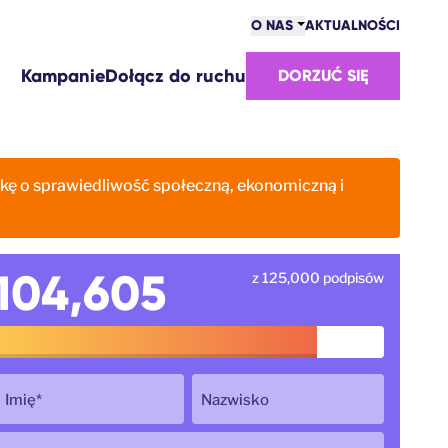
O NAS
AKTUALNOŚCI
SPOŁECZNOŚĆ
Kampanie
Dołącz do ruchu
DORZUĆ SIĘ
ZWYCIĘSTWA
ZESPÓŁ
PRACA
SKĄD MAMY FUNDUSZE
lkę o sprawiedliwość społeczną, ekonomiczną i
KONTAKT
104,605
z 125,000 podpisów
Imię
*
Nazwisko