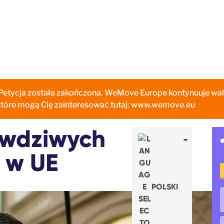
. Petycja została zakończona. WeMove Europe kontynuuje wa
które mogą Cię zainteresować tutaj: www.wemove.eu
awdziwych
 w UE
POLSKI