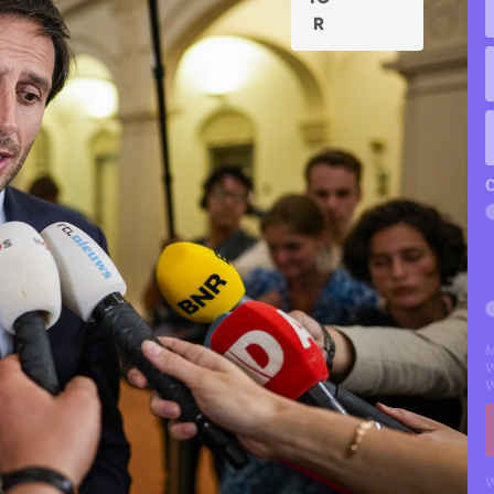
C
M
W
W
W