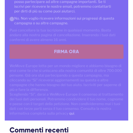
posso partecipare ad altre campagne importanti. Se ti
iscrivi per ricevere le nostre email, potremmo contattarti
per dirti di più su come puoi aiutarci.
No. Non voglio ricevere informazioni sui progressi di questa
campagna o su altre campagne.
Puoi cancellare la tua iscrizione in qualsiasi momento. Basta
andare alla nostra pagina di cancellazione. Inserendo i tuoi dati
confermi di avere almeno 16 anni.
FIRMA ORA
WeMove Europe lotta per un mondo migliore e abbiamo bisogno di
eroi come te che si uniscano alla nostra comunità di oltre 700.000
persone. Già ora stai partecipando a questa campagna, ma
cliccando su “Sì” riceverai aggiornamenti su questa e altre
campagne che hanno bisogno del tuo aiuto. Iscriviti per saperne di
più e fare la differenza.
Scegliendo “Sì”, darai a WeMove Europe il consenso al trattamento
dei tuoi dati personali. Potremmo condividere il tuo nome, cognome
e paese con il target della petizione. Non condivideremo mai i tuoi
dati con terze parti senza il tuo consenso. Consulta la nostra
informativa completa sulla privacy
qui
.
Commenti recenti