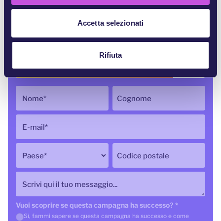
e
n
Accetta selezionati
s
104,605
di 125,000 firme
o
Rifiuta
Nome
*
Cognome
E-mail
*
Paese
*
Codice postale
Scrivi qui il tuo messaggio...
Vuoi scoprire se questa campagna ha successo?
*
Sì, fammi sapere se questa campagna ha successo e come