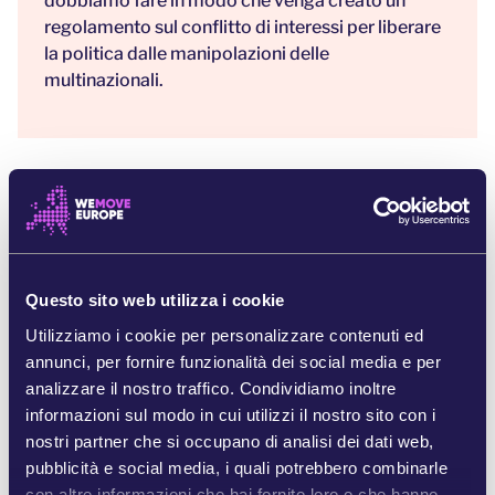
dobbiamo fare in modo che venga creato un
regolamento sul conflitto di interessi per liberare
la politica dalle manipolazioni delle
multinazionali.
PERCHÉ È IMPORTANTE?
Negli ultimi decenni, i giganti dei combustibili
Questo sito web utilizza i cookie
fossili hanno versato milioni e milioni di euro alle
lobby per mantenere l’Europa dipendente dal gas,
Utilizziamo i cookie per personalizzare contenuti ed
bloccando la transizione verso le energie
annunci, per fornire funzionalità dei social media e per
rinnovabili. Ora il settore dei combustibili fossili
analizzare il nostro traffico. Condividiamo inoltre
sta usando le stesse tattiche delle grandi
informazioni sul modo in cui utilizzi il nostro sito con i
multinazionali del tabacco per finanziare eventi e
nostri partner che si occupano di analisi dei dati web,
ricerche fallaci che sminuiscono i pericoli del
pubblicità e social media, i quali potrebbero combinarle
cambiamento climatico.
con altre informazioni che hai fornito loro o che hanno