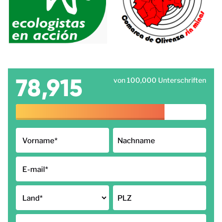
78,915
von 100,000 Unterschriften
Vorname
*
Nachname
E-mail
*
Land
*
PLZ