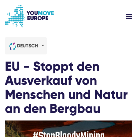
Gehen Sie zum Hauptinhalt
Zur Fußzeilennavigation springen
WE
WER SIND WIR?
DEUTSCH
YOUMOVE-KAMPAGNEN
EU - Stoppt den
ANMELDEN
Ausverkauf von
Menschen und Natur
HILFE
an den Bergbau