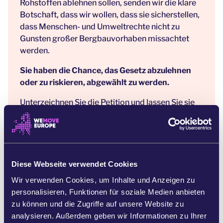
Rohstoffen ablehnen sollen, senden wir die klare
Botschaft, dass wir wollen, dass sie sicherstellen,
dass Menschen- und Umweltrechte nicht zu
Gunsten großer Bergbauvorhaben missachtet
werden.
Sie haben die Chance, das Gesetz abzulehnen
oder zu riskieren, abgewählt zu werden.
Unterzeichnen Sie die Petition und lassen Sie sie
wissen, dass Sie einen wirklich fairen Wandel
wollen, bei dem Mensch und Natur vor Profit und
Bergbau stehen.
Die Zeit ist jetzt.
Diese Webseite verwendet Cookies
Referenzen:
Wir verwenden Cookies, um Inhalte und Anzeigen zu
Die CRM-Allianz
personalisieren, Funktionen für soziale Medien anbieten
Verbreitung von "grünem" Infrastrukturschäden
zu können und die Zugriffe auf unsere Website zu
analysieren. Außerdem geben wir Informationen zu Ihrer
EUFOPARL - Gesetz zu kritischen Rohstoffen