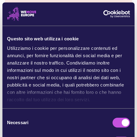
[v]
World Mine Tailings Failures - from 1915
(Residui minerari problematici nel mondo - dal
1915) - inglese
[vi]
BBC:
Il CEO
di LKAB Jan Mostrom chiede
Questo sito web utilizza i cookie
all’UE di velocizzare l’approvazione delle leggi per
la concessione di autorizzazioni.
Utilizziamo i cookie per personalizzare contenuti ed
annunci, per fornire funzionalità dei social media e per
[vii]
Yes to Life no to Mining “10 motivi per cui i
analizzare il nostro traffico. Condividiamo inoltre
sistemi di certificazione non sono una soluzione”
informazioni sul modo in cui utilizzi il nostro sito con i
(inglese)
nostri partner che si occupano di analisi dei dati web,
pubblicità e social media, i quali potrebbero combinarle
[viii]
Viene incluso l’Accordo regionale
con altre informazioni che hai fornito loro o che hanno
sull’accesso alle informazioni, la partecipazione
raccolto dal tuo utilizzo dei loro servizi.
pubblica e la giustizia in materia ambientale in
America Latina e nei Caraibi.
S
[ix]
European Environmental Bureau: Diritto a dire
Necessari
e
di no: uno strumento legale.
(inglese)
l