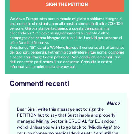
SIGN THE PETITION
WeMove Europe lotta per un mondo migliore e abbiamo bisogno di
eroi come te che si uniscano alla nostra comunità di oltre 700.000
persone. Già ora stai partecipando a questa campagna, ma
cliccando su “Sì” riceverai aggiornamenti su questa e altre
campagne che hanno bisogno del tuo aiuto. Iscriviti per saperne di
più e fare la differenza.
Scegliendo “Sì”, darai a WeMove Europe il consenso al trattamento
dei tuoi dati personali. Potremmo condividere il tuo nome, cognome
e paese con il target della petizione. Non condivideremo mai i tuoi
dati con terze parti senza il tuo consenso. Consulta la nostra
informativa completa sulla privacy
qui
.
Commenti recenti
Marco
Dear Sirs I write this message not to sign the
PETITION but to say that Sustainable and properly
managed Mining Sector is CRUCIAL for EU and our
world. Unless you wish to go back to "Middle Age" (no
cars, no phones, no medical devices etc.) and still the