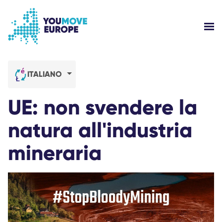
Vai al contenuto principale
Vai al footer
MOS
CHI SIAMO?
ITALIANO
LE CAMPAGNE DI YOUMOVE
UE: non svendere la
ACCEDI
natura all'industria
mineraria
AIUTO