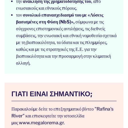
την
ανάκληση της χρηματοδότησής του
, από
ενωσιακούς και εθνικούς πόρους.
τον
συνολικό επανασχεδιασμό του με «Λύσεις
βασισμένες στη Φύση (NbS)»,
σύμφωνα με τις
σύγχρονες επιστημονικές αντιλήψεις, τις διεθνείς
συμβάσεις, την ενωσιακή και εθνική νομοθεσία σχετικά
με τη βιοποικιλότητα, τα ύδατα και τις πλημμύρες,
καθώς και με τις στρατηγικές της Ε.Ε. για την
βιοποικιλότητα και την προσαρμογή στην κλιματική
αλλαγή.
ΓΙΑΤΊ ΕΊΝΑΙ ΣΗΜΑΝΤΙΚΌ;
Παρακαλούμε δείτε το επεξηγηματικό βίντεο
"Rafina's
River"
και επισκεφτείτε την ιστοσελίδα
μας
www.megalorema.gr.