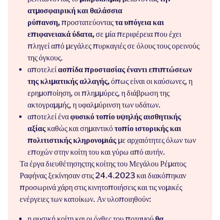
ατμοσφαιρική και θαλάσσια
ρύπανση,
προστατεύοντας
τα υπόγεια και
επιφανειακά ύδατα,
σε μία περιφέρεια που έχει
πληγεί από μεγάλες πυρκαγιές σε όλους τους ορεινούς
της όγκους.
αποτελεί
ασπίδα προστασίας έναντι επιπτώσεων
της κλιματικής αλλαγής,
όπως είναι οι καύσωνες, η
ερημοποίηση, οι πλημμύρες, η διάβρωση της
ακτογραμμής, η υφαλμύρινση των υδάτων.
αποτελεί ένα
φυσικό τοπίο υψηλής αισθητικής
αξίας
καθώς και σημαντικό
τοπίο ιστορικής και
πολιτιστικής κληρονομιάς
με αρχαιότητες όλων των
εποχών στην κοίτη του και γύρω από αυτήν.
Τα
έργα διευθέτησης
της κοίτης του Μεγάλου Ρέματος
Ραφήνας ξεκίνησαν στις 24.4.2023 και διακόπηκαν
προσωρινά χάρη στις κινητοποιήσεις και τις νομικές
ενέργειες των κατοίκων. Αν υλοποιηθούν:
η φυσική κοίτη και οι όχθες του ποταμού
θα