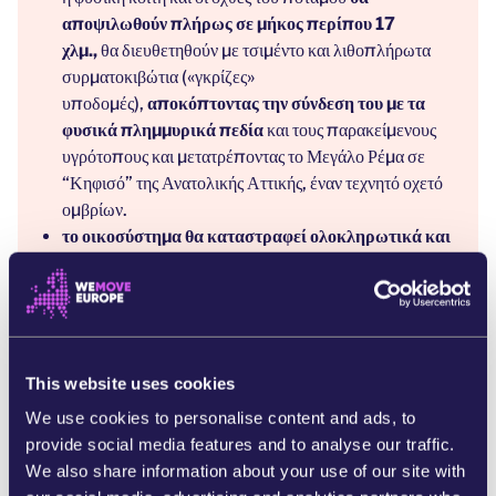
αποψιλωθούν πλήρως σε μήκος περίπου 17
χλμ.,
θα διευθετηθούν με τσιμέντο και λιθοπλήρωτα
συρματοκιβώτια («γκρίζες»
υποδομές),
αποκόπτοντας την σύνδεση του με τα
φυσικά πλημμυρικά πεδία
και τους παρακείμενους
υγρότοπους και μετατρέποντας το Μεγάλο Ρέμα σε
“Κηφισό” της Ανατολικής Αττικής, έναν τεχνητό οχετό
ομβρίων.
το οικοσύστημα θα καταστραφεί ολοκληρωτικά και
ανεπανόρθωτα,
με συνέπειες διεθνούς
ενδιαφέροντος, γιατί το Μεγάλο Ρέμα Ραφήνας
αποτελεί έναν από τους σημαντικότερους σταθμούς
του δικτύου υγροτόπων Ανατολικής Αττικής για τα
μεταναστευτικά πουλιά.
This website uses cookies
θα αυξηθεί ο κίνδυνος μίας καταστροφικής
We use cookies to personalise content and ads, to
πλημμύρας,
παρά την αντιπλημμυρική θωράκιση που
provide social media features and to analyse our traffic.
το ελληνικό κράτος επαγγέλλεται ότι θα εξασφαλίσει,
We also share information about your use of our site with
λόγω των απαρχαιωμένων μεθόδων που επιλέχθηκαν,