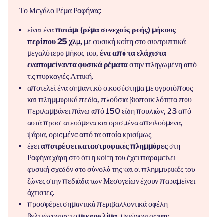
Το Μεγάλο Ρέμα Ραφήνας:
είναι ένα
ποτάμι (ρέμα συνεχούς ροής) μήκους
περίπου 25 χλμ,
με φυσική κοίτη στο συντριπτικά
μεγαλύτερο μήκος του,
ένα από τα ελάχιστα
εναπομείναντα φυσικά ρέματα
στην πληγωμένη από
τις πυρκαγιές Αττική.
αποτελεί ένα σημαντικό
οικοσύστημα με υγροτόπους
και πλημμυρικά πεδία,
πλούσια
βιοποικιλότητα
που
περιλαμβάνει πάνω από 150 είδη πουλιών, 23 από
αυτά προστατευόμενα και ορισμένα απειλούμενα,
ψάρια, ορισμένα από τα οποία κρισίμως
έχει
αποτρέψει καταστροφικές πλημμύρες
στη
Ραφήνα χάρη στο ότι η κοίτη του έχει παραμείνει
φυσική σχεδόν στο σύνολό της και οι πλημμυρικές του
ζώνες στην πεδιάδα των Μεσογείων έχουν παραμείνει
άχτιστες.
προσφέρει σημαντικά περιβαλλοντικά οφέλη
βελτιώνοντας το
μικροκλίμα,
μειώνοντας
την