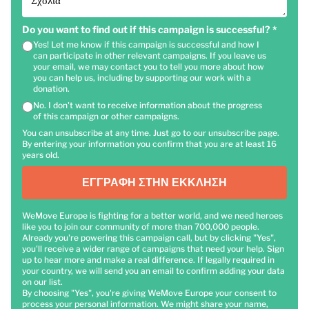
Σχόλια
Do you want to find out if this campaign is successful?
*
Yes! Let me know if this campaign is successful and how I
can participate in other relevant campaigns. If you leave us
your email, we may contact you to tell you more about how
you can help us, including by supporting our work with a
donation.
No. I don't want to receive information about the progress
of this campaign or other campaigns.
You can unsubscribe at any time. Just go to our unsubscribe page.
By entering your information you confirm that you are at least 16
years old.
ΕΓΓΡΑΦΉ ΣΤΗΝ ΈΚΚΛΗΣΗ
WeMove Europe is fighting for a better world, and we need heroes
like you to join our community of more than 700,000 people.
Already you're powering this campaign call, but by clicking "Yes",
you'll receive a wider range of campaigns that need your help. Sign
up to hear more and make a real difference. If legally required in
your country, we will send you an email to confirm adding your data
on our list.
By choosing "Yes", you're giving WeMove Europe your consent to
process your personal information. We might share your name,