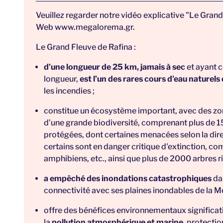
Veuillez regarder notre vidéo explicative
"Le Grand
Web
www.megalorema.gr
.
Le Grand Fleuve de Rafina :
d’une longueur de 25 km, jamais à sec
et ayant c
longueur,
est l’un des rares cours d’eau naturels 
les incendies ;
constitue un
écosystème important, avec des zon
d’une
grande biodiversité
, comprenant plus de 1
protégées, dont certaines menacées selon la di
certains sont en danger critique d'extinction, co
amphibiens, etc., ainsi que plus de 2000 arbres ri
a empêché des inondations catastrophiques
dan
connectivité avec ses plaines inondables de la M
offre des bénéfices environnementaux significati
la
pollution atmosphérique et marine
, protectio