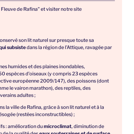
 Fleuve de Rafina"
et visiter notre site
onservé son lit naturel sur presque toute sa
qui subsiste
dans la région de l’Attique, ravagée par
es humides et des plaines inondables
,
50 espèces d’oiseaux (y compris 23 espèces
rective européenne 2009/147), des poissons (dont
mme le vairon marathon), des reptiles, des
verains adultes ;
s la ville de Rafina, grâce à son lit naturel et à la
ésogée (restées inconstructibles) ;
fs : amélioration du
microclimat
, diminution de
n de la qualité des
eaux souterraines et de surface
,