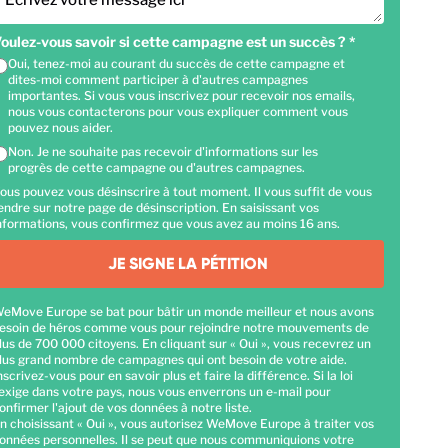
Ecrivez votre message ici
oulez-vous savoir si cette campagne est un succès ?
*
Oui, tenez-moi au courant du succès de cette campagne et
dites-moi comment participer à d'autres campagnes
importantes. Si vous vous inscrivez pour recevoir nos emails,
nous vous contacterons pour vous expliquer comment vous
pouvez nous aider.
Non. Je ne souhaite pas recevoir d'informations sur les
progrès de cette campagne ou d'autres campagnes.
ous pouvez vous désinscrire à tout moment. Il vous suffit de vous
endre sur notre page de désinscription. En saisissant vos
nformations, vous confirmez que vous avez au moins 16 ans.
JE SIGNE LA PÉTITION
eMove Europe se bat pour bâtir un monde meilleur et nous avons
esoin de héros comme vous pour rejoindre notre mouvements de
lus de 700 000 citoyens. En cliquant sur « Oui », vous recevrez un
lus grand nombre de campagnes qui ont besoin de votre aide.
nscrivez-vous pour en savoir plus et faire la différence. Si la loi
'exige dans votre pays, nous vous enverrons un e-mail pour
onfirmer l'ajout de vos données à notre liste.
n choisissant « Oui », vous autorisez WeMove Europe à traiter vos
onnées personnelles. Il se peut que nous communiquions votre