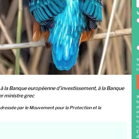
V
V
r
i
à la Banque européenne d’investissement, à la Banque
r ministre grec
W
b
p
adressée par le Mouvement pour la Protection et la
p
I
l
c
E
d