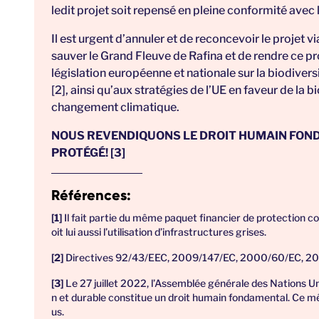
ledit projet soit repensé en pleine conformité avec 
Il est urgent d’annuler et de reconcevoir le projet v
sauver le Grand Fleuve de Rafina et de rendre ce pr
législation européenne et nationale sur la biodiversi
[2], ainsi qu’aux stratégies de l’UE en faveur de la
bi
changement climatique
.
NOUS REVENDIQUONS LE DROIT HUMAIN FON
PROTÉGÉ!
[3]
Références:
Il fait partie du même paquet financier de protection c
oit lui aussi l’utilisation d’infrastructures grises.
Directives 92/43/EEC, 2009/147/EC, 2000/60/EC, 2
Le 27 juillet 2022, l’Assemblée générale des Nations U
n et durable constitue un droit humain fondamental. Ce mêm
us.