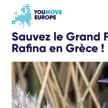
Aller au contenu principal
Passer à la navigation en pied de page
Sauvez le Grand 
Rafina en Grèce !