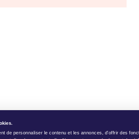
okies.
mmes Nous ?
Campagnes YouMove
S'Identifier
Aide
Im
t de personnaliser le contenu et les annonces, d'offrir des fonct