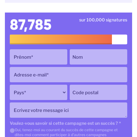
87,785
sur 100,000 signatures
Prénom
*
Nom
Adresse e-mail
*
Pays
*
Code postal
Ecrivez votre message ici
Voulez-vous savoir si cette campagne est un succès ?
*
Oui, tenez-moi au courant du succès de cette campagne et
dites-moi comment participer à d'autres campagnes