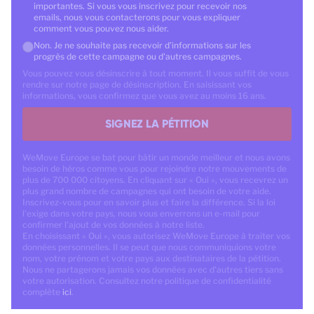
importantes. Si vous vous inscrivez pour recevoir nos
emails, nous vous contacterons pour vous expliquer
comment vous pouvez nous aider.
Non. Je ne souhaite pas recevoir d'informations sur les
progrès de cette campagne ou d'autres campagnes.
Vous pouvez vous désinscrire à tout moment. Il vous suffit de vous
rendre sur notre page de désinscription. En saisissant vos
informations, vous confirmez que vous avez au moins 16 ans.
SIGNEZ LA PÉTITION
WeMove Europe se bat pour bâtir un monde meilleur et nous avons
besoin de héros comme vous pour rejoindre notre mouvements de
plus de 700 000 citoyens. En cliquant sur « Oui », vous recevrez un
plus grand nombre de campagnes qui ont besoin de votre aide.
Inscrivez-vous pour en savoir plus et faire la différence. Si la loi
l'exige dans votre pays, nous vous enverrons un e-mail pour
confirmer l'ajout de vos données à notre liste.
En choisissant « Oui », vous autorisez WeMove Europe à traiter vos
données personnelles. Il se peut que nous communiquions votre
nom, votre prénom et votre pays aux destinataires de la pétition.
Nous ne partagerons jamais vos données avec d'autres tiers sans
votre autorisation. Consultez notre politique de confidentialité
complète
ici
.