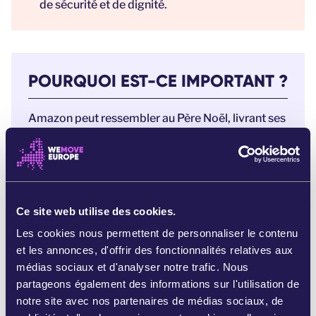
de sécurité et de dignité.
POURQUOI EST-CE IMPORTANT ?
Amazon peut ressembler au Père Noël, livrant ses
colis à une vitesse record et faisant apparaître les
cadeaux sous le sapin comme par enchantement.
Mais derrière cette illusion festive se cache une
sombre réalité.
Ce site web utilise des cookies.
Chaque colis Amazon est le fruit d'une entreprise
qui exploite impitoyablement ses employé·es , en
Les cookies nous permettent de personnaliser le contenu
les poussant jusqu'à leurs limites pour vendre plus
et les annonces, d'offrir des fonctionnalités relatives aux
et réaliser des profits supplémentaires.
médias sociaux et d'analyser notre trafic. Nous
Surveillé·es par des caméras et des GPS, les
partageons également des informations sur l'utilisation de
employé·es d'Amazon travaillent de jour comme
notre site avec nos partenaires de médias sociaux, de
de nuit, sans pause, sous la surveillance de leurs