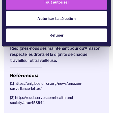
devons intensifier leur voix et transformer leur
Tout autoriser
e
lutte en un mouvement bien trop puissant pour
n
être ignoré. Et forcer les responsables politiques
t
Autoriser la sélection
européens et les autorités chargées de la
e
protection des données à tenir Amazon pour
m
responsable de l'exploitation de ses travailleurs à
e
Refuser
travers l'Europe.
n
t
Rejoignez-nous dès maintenant pour qu'Amazon
respecte les droits et la dignité de chaque
travailleur et travailleuse.
Références:
[1]
https://uniglobalunion.org/news/amazon-
surveillance-letter/
[2]
https://euobserver.com/health-and-
society/arae453944