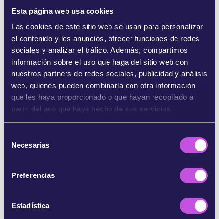
Esto infringe los principios mismo de la
Ley de
Esta página web usa cookies
Servicios Digitales
(DSA, por sus siglas en inglés),
que exige a las plataformas de redes sociales la
Las cookies de este sitio web se usan para personalizar
responsabilidad de combatir la desinformación y
el contenido y los anuncios, ofrecer funciones de redes
proteger un debate democrático justo. Al
sociales y analizar el tráfico. Además, compartimos
amplificar las voces extremistas, X
información sobre el uso que haga del sitio web con
(anteriormente llamado Twitter) incumple estas
nuestros partners de redes sociales, publicidad y análisis
normas a la vista de todo el mundo. Debemos
web, quienes pueden combinarla con otra información
exigir que la
Comisión Europea aplique la DSA e
que les haya proporcionado o que hayan recopilado a
imponga sanciones a X por poner en peligro
partir del uso que haya hecho de sus servicios.
nuestros valores democráticos.
S
Cada vez se suman más voces. En toda Europa,
Necesarias
e
dirigentes como el presidente francés Emmanuel
l
Macron,
han expresado una oposición frontal a
e
los actos de Musk
[2]. Ayúdanos a respaldar el
Preferencias
c
llamamiento de esto dirigentes y a garantizar que
c
la UE tenga claro que la ciudadanía no quiere que
i
Estadística
las elecciones las decidan los multimillonarios de
ó