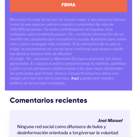
FIRMA
Movemos Europa lucha por un mundo mejor y necesitamos héroes
como tú que quieran unirse a nuestra comunidad de más de
700.000 personas. Ya estás contribuyendo al impulsar esta
campaña, pero si además pulsas «Sí», recibirás información de un
montón de campañas que necesitan tu ayuda. Apúntate para saber
más y para conseguir más cambios. Si la normativa de tu país lo
exige, te enviaremos un correo para confirmar que deseas añadir
tus datos a nuestra lista de difusión.
Al elegir «Sí», autorizas a Movemos Europa a procesar tus datos
personales. En alguna ocasión compartiremos tu nombre, apellidos
y país con las personas o instituciones a las que vayan destinadas
las peticiones que firmes. Nunca compartiremos tus datos con
ningún otro tercero sin tu permiso.
Aquí
puedes leer nuestra
política de privacidad completa.
Comentarios recientes
José Manuel
Ninguna red social como difunsora de bulos y
desinformación orientada a tergiversar la voluntad