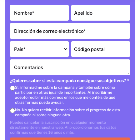
Nombre
*
Apellido
Dirección de correo electrónico
*
País
*
Código postal
Comentarios
¿Quieres saber si esta campaña consigue sus objetivos?
*
Sí, informadme sobre la campaña y también sobre cómo
participar en otras igual de importantes. Al inscribirme
acepto recibir más correos en los que me contéis de qué
otras formas puedo ayudar.
No. No quiero recibir información sobre el progreso de esta
campaña ni sobre ninguna otra.
Puedes cancelar la suscripción en cualquier momento
directamente en nuestra web. Al proporcionarnos tus datos
confirmas que tienes 16 años o más.