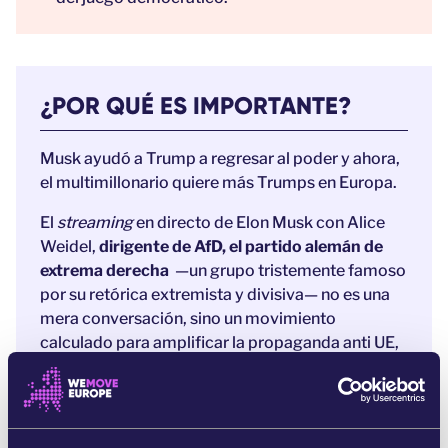
¿POR QUÉ ES IMPORTANTE?
Musk ayudó a Trump a regresar al poder y ahora,
el multimillonario quiere más Trumps en Europa.
El
streaming
en directo de Elon Musk con Alice
Weidel,
dirigente de AfD, el partido alemán de
extrema derecha
—un grupo tristemente famoso
por su retórica extremista y divisiva— no es una
mera conversación, sino un movimiento
calculado para amplificar la propaganda anti UE,
subvertir las reglas del juego democrático y
socavar la limpieza de las próximas elecciones
que se celebren en la UE.