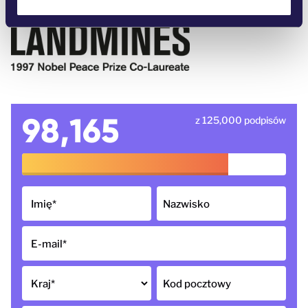
98,165
z 125,000 podpisów
Imię
*
Nazwisko
E-mail
*
Kraj
*
Kod pocztowy