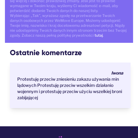
się więcej i dokonać prawdziwej zmiany. Jeśli jest to prawnie
wymagane w Twoim kraju, wyślemy Ci wiadomość e-mail, aby
potwierdzić dodanie Twoich danych do naszej listy.
Wybierając „Tak”, wyrażasz zgodę na przetwarzanie Twoich
danych osobowych przez WeMove Europe. Możemy udostępnić
Twoje imię, nazwisko i kraj docelowemu adresatowi petycji. Nigdy
nie udostępnimy Twoich danych innym stronom trzecim bez Twojej
zgody. Zobacz naszą pełną politykę prywatności
tutaj
.
Ostatnie komentarze
Iwona
Protestuję przeciw zniesieniu zakazu używania min
lądowych Protestuję przeciw wszelkim działanio
wojennym i protestuję przeciw użyciu wszelkiej broni
zabijającej