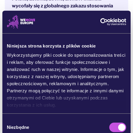
wycofały się z globalnego zakazu stosowania
min przeciwpiechotnych.
Jeśli pozostaniemy
bierni, inne kraje mogą pójść w ich ślady, a Europa
straci 25 lat postępu w zakresie ochrony życia
cywilów. Zginie więcej osób, a wiele innych straci
kończyny.
Niniejsza strona korzysta z plików cookie
Wciąż mamy czas, aby stanąć w obronie
Wykorzystujemy pliki cookie do spersonalizowania treści
konwencji i zagrożonego życia i zdrowia ludzi –
i reklam, aby oferować funkcje społecznościowe i
jeśli zaczniemy działać TERAZ.
analizować ruch w naszej witrynie. Informacje o tym, jak
korzystasz z naszej witryny, udostępniamy partnerom
Kraje UE muszą stanowczo poprzeć zakaz
społecznościowym, reklamowym i analitycznym.
stosowania min przeciwpiechotnych. Jeśli
Partnerzy mogą połączyć te informacje z innymi danymi
garstka państw zostanie dopuszczona do
otrzymanymi od Ciebie lub uzyskanymi podczas
odstąpienia od konwencji bez poniesienia
korzystania z ich usług.
konsekwencji, cały zakaz może zacząć się
rozpadać – nie tylko w Europie, ale na całym
W
świecie, narażając życie kolejnych niewinnych
Niezbędne
y
osób.