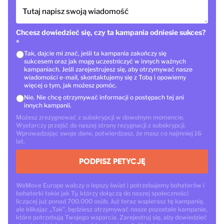
Tutaj napisz swoją wiadomość
Chcesz dowiedzieć się, czy ta kampania odniesie sukces?
*
Tak, dajcie mi znać, jeśli ta kampania zakończy się
sukcesem oraz jak mogę uczestniczyć w innych ważnych
kampaniach. Jeśli zarejestrujesz się, aby otrzymywać nasze
wiadomości e-mail, skontaktujemy się z Tobą i opowiemy
więcej o tym, jak możesz pomóc.
Nie. Nie chcę otrzymywać informacji o postępach tej ani
innych kampanii.
Możesz zrezygnować z subskrypcji w dowolnym momencie.
Wystarczy przejść do naszej strony rezygnacji z subskrypcji.
Wprowadzając swoje dane, potwierdzasz, że masz co najmniej 16
lat.
PODPISZ PETYCJĘ
WeMove Europe walczy o lepszy świat i potrzebujemy bohaterów i
bohaterki takie jak Ty, którzy dołączą do naszej społeczności
liczącej już ponad 700.000 osób. Już teraz wspierasz tę kampanię,
ale klikając „Tak”, będziesz otrzymywać nasze pozostałe kampanie,
które potrzebują Twojego wsparcia. Zarejestruj się, aby dowiedzieć