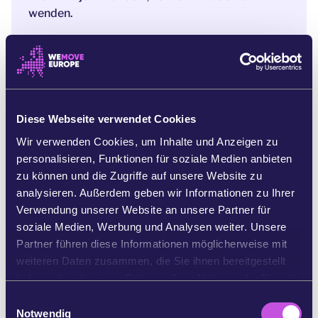
wenden.
Diese Zertifizierer sind keine großen Unternehmen
mit juristischer Schlagkraft.
Sie leben vom
Vertrauen – und wenn wir ihre Versäumnisse
aufdecken, geraten sie in Panik. Das ist unsere
Stärke.
Ein großer Appell mit Tausenden von
Diese Webseite verwendet Cookies
Unterschriften wird ihnen zeigen, dass wir sie
Wir verwenden Cookies, um Inhalte und Anzeigen zu
beobachten – und dass wir echte Reformen
personalisieren, Funktionen für soziale Medien anbieten
erwarten.
zu können und die Zugriffe auf unsere Website zu
Wenn Sie jetzt unterschreiben, werden Sie
Teil
analysieren. Außerdem geben wir Informationen zu Ihrer
einer europaweiten Bewegung für fairen
Verwendung unserer Website an unsere Partner für
Kaffee.
Dann gehen wir gemeinsam den nächsten
soziale Medien, Werbung und Analysen weiter. Unsere
Schritt: Wir werden in unseren Ländern
Partner führen diese Informationen möglicherweise mit
Beschwerden wegen irreführender Werbung
weiteren Daten zusammen, die Sie ihnen bereitgestellt
einreichen, um die Kaffee-Zertifizierer unter Druck
haben oder die sie im Rahmen Ihrer Nutzung der Dienste
zu setzen, damit sie ihr Verhalten dringend ändern
gesammelt haben.
E
– oder ihre Glaubwürdigkeit verlieren.
Notwendig
i