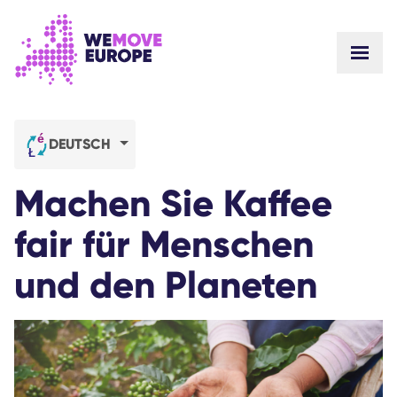
Gehen Sie zum Hauptinhalt
Zur Fußzeilennavigation springen
WEBS
ZU UNS
GEMEINSCHAFT
NEUIGKEITEN
DEUTSCH
ERFOLGE
Unsere Kampagnen
TEAM
Machen Sie Kaffee
STELLENANGEBOTE
Machen Sie mit
WIE WIR UNS FINANZIEREN
fair für Menschen
KONTAKTE
SPENDEN
und den Planeten