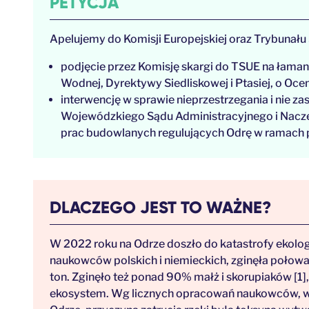
PETYCJA
Apelujemy do Komisji Europejskiej oraz Trybunału 
podjęcie przez Komisję skargi do TSUE na łama
Wodnej, Dyrektywy Siedliskowej i Ptasiej, o Oc
interwencję w sprawie nieprzestrzegania i nie z
Wojewódzkiego Sądu Administracyjnego i Nacze
prac budowlanych regulujących Odrę w ramach
DLACZEGO JEST TO WAŻNE?
W 2022 roku na Odrze doszło do katastrofy ekolo
naukowców polskich i niemieckich, zginęła połowa
ton. Zginęło też ponad 90% małż i skorupiaków [1],
ekosystem. Wg licznych opracowań naukowców, w 