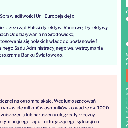
C
Sprawiedliwości Unii Europejskiej o:
nie przez rząd Polski dyrektyw: Ramowej Dyrektywy
enach Oddziaływania na Środowisko;
astosowania się polskich władz do postanowień
lnego Sądu Administracyjnego ws. wstrzymania
 programu Banku Światowego.
M
W
W
W
b
j
gicznej na ogromną skalę. Według oszacowań
k
 ryb - wiele milionów osobników - o wadze ok. 1000
k
s
 zniszczeniu lub naruszeniu uległ cały rzeczny
w
tym unijnego raportu dotyczącego sytuacji na
p
W