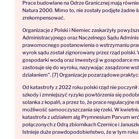
Prace budowlane na Odrze Granicznej mają również
Natura 2000. Mimo to, nie zostały podjęte żadne 
zrekompensować.
Organizacje z Polski i Niemiec zaskarżyły powyżs
Administracyjnego oraz Naczelnego Sądu Administ
prawomocnego postanowienia o wstrzymaniu prac 
wyrok sądu został zignorowany przez rząd polski.
gospodarki wodą oraz inwestycji w gospodarce mors
zastosuje się do wyroku, nazywając zasądzone ws
działaniem”. [7] Organizacje pozarządowe praktyc
Od katastrofy z 2022 roku polski rząd nie poczyn
szkody i zmniejszyć ryzyko powtórzenia się podob
solanka z kopalń, a przez to, że prace regulacyjne 
możliwość samooczyszczania się rzeki. W kwietniu
katastrofa z udziałem alg Prymnesium Parvum wróc
połączonych z Odrą zbiornikach Czernice i Januszk
Istnieje duże prawdopodobieństwo, że w tym roku