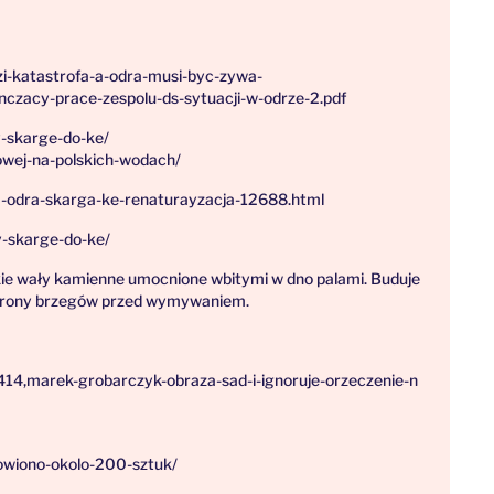
zi-katastrofa-a-odra-musi-byc-zywa-
nczacy-prace-zespolu-ds-sytuacji-w-odrze-2.pdf
my-skarge-do-ke/
dowej-na-polskich-wodach/
ja-odra-skarga-ke-renaturayzacja-12688.html
my-skarge-do-ke/
ie wały kamienne umocnione wbitymi w dno palami. Buduje
 ochrony brzegów przed wymywaniem.
414,marek-grobarczyk-obraza-sad-i-ignoruje-orzeczenie-n
lowiono-okolo-200-sztuk/