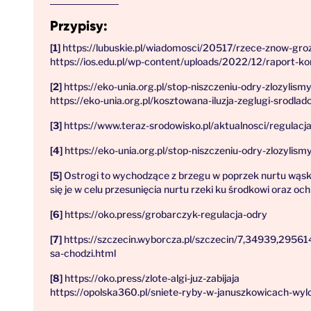
Przypisy:
https://lubuskie.pl/wiadomosci/20517/rzece-znow-gro
https://ios.edu.pl/wp-content/uploads/2022/12/raport-ko
https://eko-unia.org.pl/stop-niszczeniu-odry-zlozylis
https://eko-unia.org.pl/kosztowana-iluzja-zeglugi-srodla
https://www.teraz-srodowisko.pl/aktualnosci/regulac
https://eko-unia.org.pl/stop-niszczeniu-odry-zlozylis
Ostrogi to wychodzące z brzegu w poprzek nurtu wąsk
się je w celu przesunięcia nurtu rzeki ku środkowi oraz
https://oko.press/grobarczyk-regulacja-odry
https://szczecin.wyborcza.pl/szczecin/7,34939,29561
sa-chodzi.html
https://oko.press/zlote-algi-juz-zabijaja
https://opolska360.pl/sniete-ryby-w-januszkowicach-wy