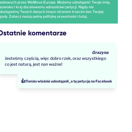
sobowych przez WeMove Europe. Możemy udostępnić Twoje imię,
azwisko i kraj docelowemu adresatowi petycji. Nigdy nie
dostępnimy Twoich danych innym stronom trzecim bez Twojej
gody. Zobacz naszą pełną politykę prywatności
tutaj
.
Ostatnie komentarze
Grazyna
Jesteśmy częścią, więc dobro rzek, oraz wszystkiego
co jest naturą, jest nan ważne!
👍
Tomás właśnie udostępnił_a tę petycję na Facebook