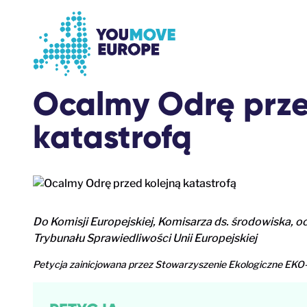
Przejdź do głównej treści
Przejdź do stopki
Ocalmy Odrę prze
katastrofą
Do Komisji Europejskiej, Komisarza ds. środowiska, o
Trybunału Sprawiedliwości Unii Europejskiej
Petycja zainicjowana przez Stowarzyszenie Ekologiczne EK