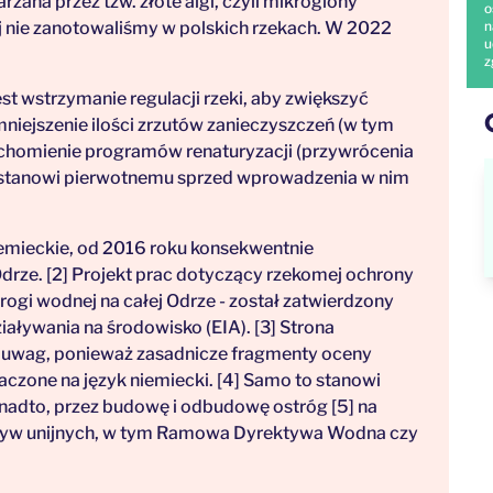
rzana przez tzw. złote algi, czyli mikroglony
o
 nie zanotowaliśmy w polskich rzekach. W 2022
n
u
z
 wstrzymanie regulacji rzeki, aby zwiększyć
mniejszenie ilości zrzutów zanieczyszczeń (w tym
ruchomienie programów renaturyzacji (przywrócenia
o stanowi pierwotnemu sprzed wprowadzenia w nim
iemieckie, od 2016 roku konsekwentnie
rze. [2] Projekt prac dotyczący rzekomej ochrony
gi wodnej na całej Odrze - został zatwierdzony
aływania na środowisko (EIA). [3] Strona
h uwag, ponieważ zasadnicze fragmenty oceny
aczone na język niemiecki. [4] Samo to stanowi
onadto, przez budowę i odbudowę ostróg [5] na
ktyw unijnych, w tym Ramowa Dyrektywa Wodna czy