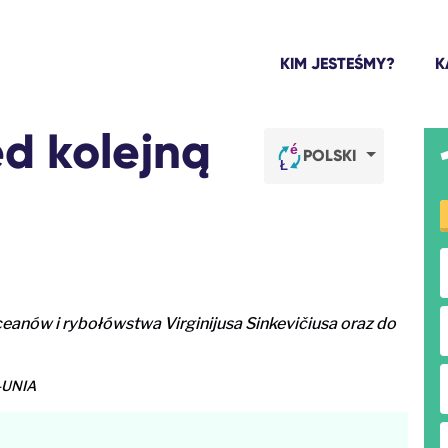
KIM JESTEŚMY?
K
d kolejną
POLSKI
ceanów i rybołówstwa Virginijusa Sinkevičiusa oraz do
O-UNIA