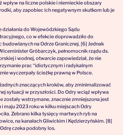
 wpływ na liczne polskie i niemieckie obszary
środki, aby zapobiec ich negatywnym skutkom lub je
ze działania do Wojewódzkiego Sądu
racyjnego, co w efekcie doprowadziło do
budowlanych na Odrze Granicznej. [6] Jednak
 Wiceminister Gróbarczyk, pełnomocnik rządu ds.
kiej i wodnej, otwarcie zapowiedział, że nie
trzymanie prac “idiotycznym i radykalnym
znie wyczerpały ścieżkę prawną w Polsce.
ił żadnych znaczących kroków, aby zminimalizować
nej sytuacji w przyszłości. Do Odry wciąż wpływa
nie zostały wstrzymane, znacznie zmniejszona jest
 i maju 2023 roku w kilku miejscach Odry
iła. Zebrano kilka tysięcy martwych ryb na
owice, na kanałach Gliwickim i Kędzierzyńskim. [8]
 Odrę czeka podobny los.