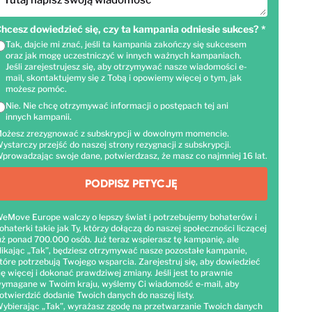
Tutaj napisz swoją wiadomość
hcesz dowiedzieć się, czy ta kampania odniesie sukces?
*
Tak, dajcie mi znać, jeśli ta kampania zakończy się sukcesem
oraz jak mogę uczestniczyć w innych ważnych kampaniach.
Jeśli zarejestrujesz się, aby otrzymywać nasze wiadomości e-
mail, skontaktujemy się z Tobą i opowiemy więcej o tym, jak
możesz pomóc.
Nie. Nie chcę otrzymywać informacji o postępach tej ani
innych kampanii.
ożesz zrezygnować z subskrypcji w dowolnym momencie.
ystarczy przejść do naszej strony rezygnacji z subskrypcji.
prowadzając swoje dane, potwierdzasz, że masz co najmniej 16 lat.
PODPISZ PETYCJĘ
eMove Europe walczy o lepszy świat i potrzebujemy bohaterów i
ohaterki takie jak Ty, którzy dołączą do naszej społeczności liczącej
uż ponad 700.000 osób. Już teraz wspierasz tę kampanię, ale
likając „Tak”, będziesz otrzymywać nasze pozostałe kampanie,
tóre potrzebują Twojego wsparcia. Zarejestruj się, aby dowiedzieć
ię więcej i dokonać prawdziwej zmiany. Jeśli jest to prawnie
ymagane w Twoim kraju, wyślemy Ci wiadomość e-mail, aby
otwierdzić dodanie Twoich danych do naszej listy.
ybierając „Tak”, wyrażasz zgodę na przetwarzanie Twoich danych