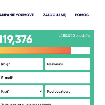
AMPANIE YOUMOVE
ZALOGUJ SIĘ
POMOC
119,376
z 150,000 podpisów
Imię
*
Nazwisko
E-mail
*
Kraj
*
Kod pocztowy