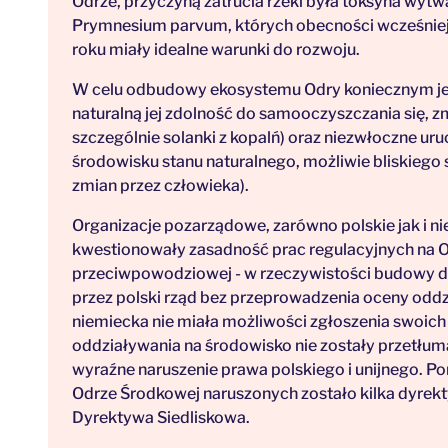
Odrze, przyczyną zatrucia rzeki była toksyna wytwa
Prymnesium parvum, których obecności wcześniej
roku miały idealne warunki do rozwoju.
W celu odbudowy ekosystemu Odry koniecznym jest
naturalną jej zdolność do samooczyszczania się, z
szczególnie solanki z kopalń) oraz niezwłoczne u
środowisku stanu naturalnego, możliwie bliskieg
zmian przez człowieka).
Organizacje pozarządowe, zarówno polskie jak i n
kwestionowały zasadność prac regulacyjnych na Od
przeciwpowodziowej - w rzeczywistości budowy dro
przez polski rząd bez przeprowadzenia oceny oddzi
niemiecka nie miała możliwości zgłoszenia swoic
oddziaływania na środowisko nie zostały przetłum
wyraźne naruszenie prawa polskiego i unijnego. P
Odrze Środkowej naruszonych zostało kilka dyre
Dyrektywa Siedliskowa.