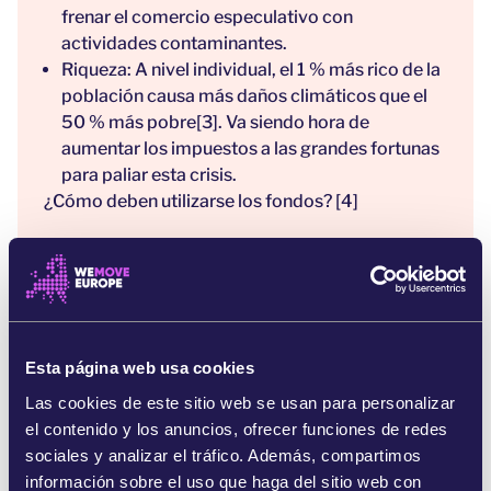
frenar el comercio especulativo con
actividades contaminantes.
Riqueza: A nivel individual, el 1 % más rico de la
población causa más daños climáticos que el
50 % más pobre[3]. Va siendo hora de
aumentar los impuestos a las grandes fortunas
para paliar esta crisis.
¿Cómo deben utilizarse los fondos? [4]
Además de ayudar a la población europea, los
fondos procedentes de los nuevos impuestos y
tasas deben ayudar a los países del Sur Global a
combatir el cambio climático. En la última
reunión internacional sobre el clima (COP27), los
Esta página web usa cookies
Gobiernos de todo el mundo acordaron crear un
fondo de «pérdidas y daños» para ayudar a las
Las cookies de este sitio web se usan para personalizar
personas a reconstruir su vida tras inundaciones,
el contenido y los anuncios, ofrecer funciones de redes
sequías u otros desastres climáticos.
sociales y analizar el tráfico. Además, compartimos
información sobre el uso que haga del sitio web con