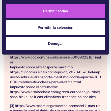
n
gascar-crisis-climatica/
s
Permitir todas
Aquí puedes encontrar más información sobre estas
e
medidas:
n
https://caneurope.org/content/uploads/2023/06/CAN-
t
Permitir la selección
Europe-briefing-New-Sources-of-Climate-Finance.docx.
i
pdf [En inglés]
m
Impuestos sobre los combustibles fósiles:
https://www.reuters.com/business/energy/windfall-tax-
i
Denegar
mechanisms-energy-companies-across-europe-2022-1
e
2-08/ [En inglés]
n
https://www.bbc.com/news/business-63089222 [En ingl
t
és]
o
Impuesto sobre el transporte marítimo:
https://cincodias.elpais.com/opinion/2023-06-13/el-imp
uesto-sobre-el-transporte-maritimo-podria-aportar-100
000-millones-de-dolares-para-el-clima.html
Impuesto sobre el patrimonio:
https://www.elsaltodiario.com/green-european-journal/j
ason-hickel-politicas-climaticas-fracasan-no-sociales
https://www.oxfam.org/es/notas-prensa/el-1-mas-ric
o-acumula-casi-el-doble-de-riqueza-que-el-resto-de-la-p