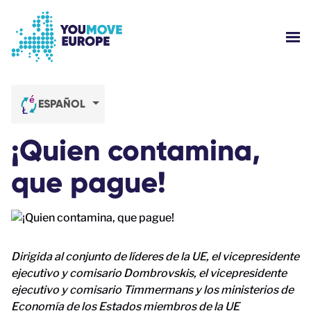
Ir al contenido principal
Saltar al pie de página
MOS
¿QUIÉNES SOMOS?
ESPAÑOL
CAMPAÑAS
¡Quien contamina,
INICIAR SESIÓN
que pague!
AYUDA
Dirigida al conjunto de líderes de la UE, el vicepresidente
ejecutivo y comisario Dombrovskis, el vicepresidente
ejecutivo y comisario Timmermans y los ministerios de
Economía de los Estados miembros de la UE