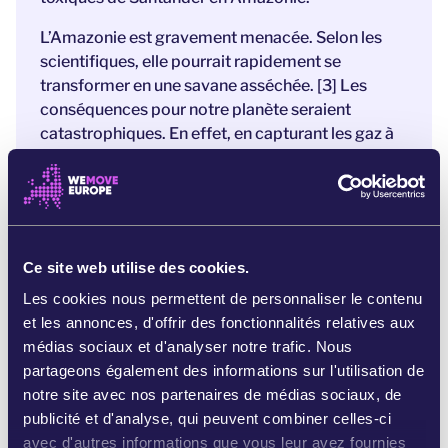
L’Amazonie est gravement menacée. Selon les
scientifiques, elle pourrait rapidement se
transformer en une savane asséchée. [3] Les
conséquences pour notre planète seraient
catastrophiques. En effet, en capturant les gaz à
effet de serre tels que le dioxyde de carbone,
l’Amazonie constitue actuellement l’un de nos
principaux atouts dans la lutte contre le
changement climatique. Mais si cette zone
devient une savane sèche, elle pourrait se mettre
Ce site web utilise des cookies.
à émettre plus de carbone qu’elle n’en absorbe.
Les cookies nous permettent de personnaliser le contenu
[4]
et les annonces, d'offrir des fonctionnalités relatives aux
Nous devons mettre fin aux forages pétroliers
médias sociaux et d'analyser notre trafic. Nous
en Amazonie avant qu’il ne soit trop tard.
Ces
partageons également des informations sur l'utilisation de
pratiques mènent ce paradis écologique à
notre site avec nos partenaires de médias sociaux, de
l’effondrement et menacent la survie des
publicité et d'analyse, qui peuvent combiner celles-ci
communautés indigènes qui vivent en Amazonie.
avec d'autres informations que vous leur avez fournies