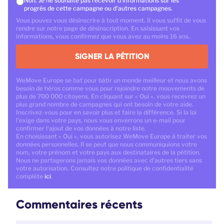
Non. Je ne souhaite pas recevoir d'informations sur les
progrès de cette campagne ou d'autres campagnes.
Vous pouvez vous désinscrire à tout moment. Il vous suffit de vous
rendre sur notre page de désinscription. En saisissant vos
informations, vous confirmez que vous avez au moins 16 ans.
SIGNER LA PÉTITION
WeMove Europe se bat pour bâtir un monde meilleur et nous avons
besoin de héros comme vous pour rejoindre notre mouvements de
plus de 700 000 citoyens. En cliquant sur « Oui », vous recevrez un
plus grand nombre de campagnes qui ont besoin de votre aide.
Inscrivez-vous pour en savoir plus et faire la différence. Si la loi
l'exige dans votre pays, nous vous enverrons un e-mail pour
confirmer l'ajout de vos données à notre liste.
En choisissant « Oui », vous autorisez WeMove Europe à traiter vos
données personnelles. Il se peut que nous communiquions votre
nom, votre prénom et votre pays aux destinataires de la pétition.
Nous ne partagerons jamais vos données avec d'autres tiers sans
votre autorisation. Consultez notre politique de confidentialité
complète
ici
.
Commentaires récents