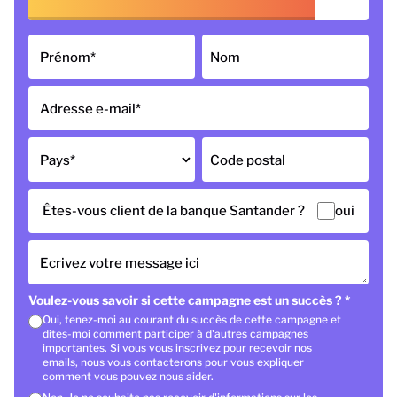
Prénom
*
Nom
Adresse e-mail
*
Pays
*
Code postal
Êtes-vous client de la banque Santander ?
oui
Ecrivez votre message ici
Voulez-vous savoir si cette campagne est un succès ?
*
Oui, tenez-moi au courant du succès de cette campagne et
dites-moi comment participer à d'autres campagnes
importantes. Si vous vous inscrivez pour recevoir nos
emails, nous vous contacterons pour vous expliquer
comment vous pouvez nous aider.