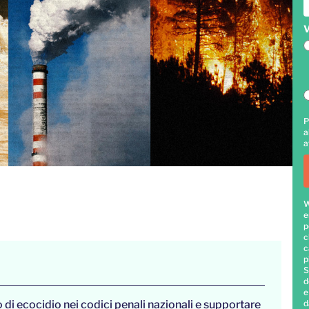
V
P
a
a
W
e
p
c
c
p
S
d
e
 di ecocidio nei codici penali nazionali e supportare
d