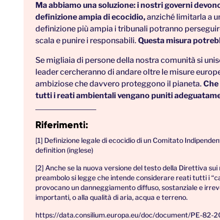
Ma abbiamo una soluzione: i nostri governi devono
definizione ampia di ecocidio,
anziché limitarla a u
definizione più ampia i tribunali potranno persegui
scala e punire i responsabili.
Questa misura potrebbe
Se migliaia di persone della nostra comunità si uni
leader cercheranno di andare oltre le misure europe
ambiziose che davvero proteggono il pianeta.
Che 
tutti i reati ambientali vengano puniti adeguatam
Riferimenti:
[1] Definizione legale di ecocidio di un Comitato Indipenden
definition
(inglese)
[2] Anche se la nuova versione del testo della Direttiva sui 
preambolo si legge che intende considerare reati tutti i “cas
provocano un danneggiamento diffuso, sostanziale e irreve
importanti, o alla qualità di aria, acqua e terreno.
https://data.consilium.europa.eu/doc/document/PE-82-20