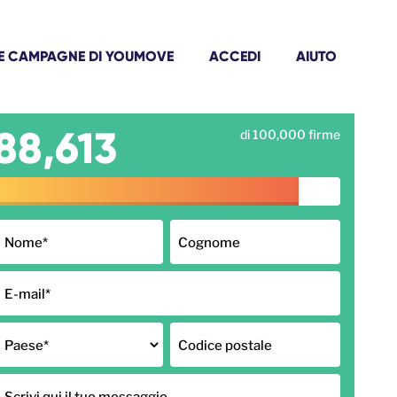
E CAMPAGNE DI YOUMOVE
ACCEDI
AIUTO
88,613
di 100,000 firme
Nome
*
Cognome
E-mail
*
Paese
*
Codice postale