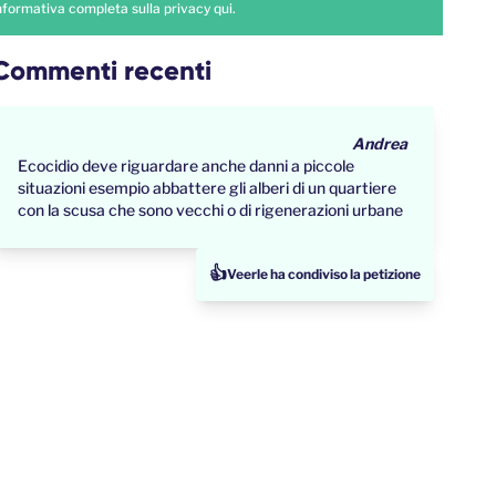
nformativa completa sulla privacy
qui
.
Commenti recenti
Andrea
Ecocidio deve riguardare anche danni a piccole
situazioni esempio abbattere gli alberi di un quartiere
con la scusa che sono vecchi o di rigenerazioni urbane
👍
Micaela ha appena firmato la petizione