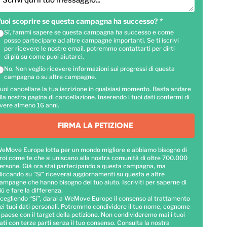
Scrivi qui il tuo messaggio...
uoi scoprire se questa campagna ha successo?
*
Sì, fammi sapere se questa campagna ha successo e come
posso partecipare ad altre campagne importanti. Se ti iscrivi
per ricevere le nostre email, potremmo contattarti per dirti
di più su come puoi aiutarci.
No. Non voglio ricevere informazioni sui progressi di questa
campagna o su altre campagne.
uoi cancellare la tua iscrizione in qualsiasi momento. Basta andare
lla nostra pagina di cancellazione. Inserendo i tuoi dati confermi di
vere almeno 16 anni.
FIRMA LA PETIZIONE
eMove Europe lotta per un mondo migliore e abbiamo bisogno di
roi come te che si uniscano alla nostra comunità di oltre 700.000
ersone. Già ora stai partecipando a questa campagna, ma
liccando su “Sì” riceverai aggiornamenti su questa e altre
ampagne che hanno bisogno del tuo aiuto. Iscriviti per saperne di
iù e fare la differenza.
cegliendo “Sì”, darai a WeMove Europe il consenso al trattamento
ei tuoi dati personali. Potremmo condividere il tuo nome, cognome
 paese con il target della petizione. Non condivideremo mai i tuoi
ati con terze parti senza il tuo consenso. Consulta la nostra