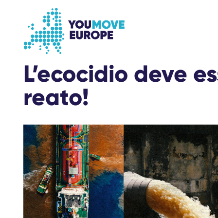
Vai al contenuto principale
Vai al footer
L’ecocidio deve e
reato!